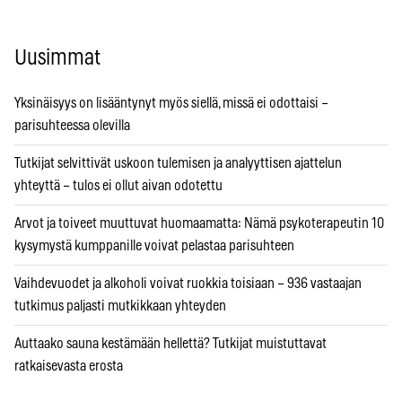
Uusimmat
Yksinäisyys on lisääntynyt myös siellä, missä ei odottaisi –
parisuhteessa olevilla
Tutkijat selvittivät uskoon tulemisen ja analyyttisen ajattelun
yhteyttä – tulos ei ollut aivan odotettu
Arvot ja toiveet muuttuvat huomaamatta: Nämä psykoterapeutin 10
kysymystä kumppanille voivat pelastaa parisuhteen
Vaihdevuodet ja alkoholi voivat ruokkia toisiaan – 936 vastaajan
tutkimus paljasti mutkikkaan yhteyden
Auttaako sauna kestämään hellettä? Tutkijat muistuttavat
ratkaisevasta erosta