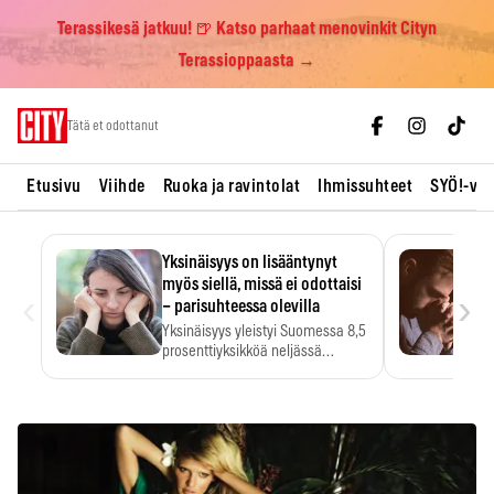
Terassikesä jatkuu! 🍺 Katso parhaat menovinkit Cityn
Terassioppaasta →
Skip
Tätä et odottanut
to
content
Etusivu
Viihde
Ruoka ja ravintolat
Ihmissuhteet
SYÖ!-vii
Yksinäisyys on lisääntynyt
myös siellä, missä ei odottaisi
‹
›
– parisuhteessa olevilla
Yksinäisyys yleistyi Suomessa 8,5
prosenttiyksikköä neljässä
vuodessa. Se…