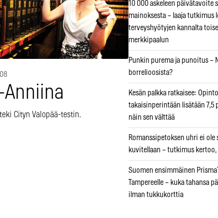
10 000 askeleen päivätavoite 
mainoksesta – laaja tutkimus l
terveyshyötyjen kannalta tois
merkkipaalun
Punkin purema ja punoitus – M
borrelioosista?
008
-Anniina
Kesän palkka ratkaisee: Opint
takaisinperintään lisätään 7,5 
teki Cityn Valopää-testin.
näin sen välttää
Romanssipetoksen uhri ei ole se
kuvitellaan – tutkimus kertoo,
Suomen ensimmäinen PrismaT
Tampereelle – kuka tahansa pä
ilman tukkukorttia