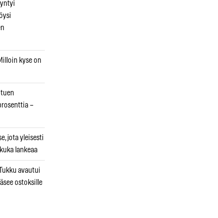
syntyi
öysi
en
illoin kyse on
otuen
prosenttia –
, jota yleisesti
 kuka lankeaa
ukku avautui
äsee ostoksille