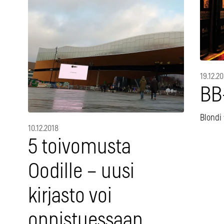
19.12.2
BB
Blondi 
10.12.2018
5 toivomusta
Oodille – uusi
kirjasto voi
onnistuessaan