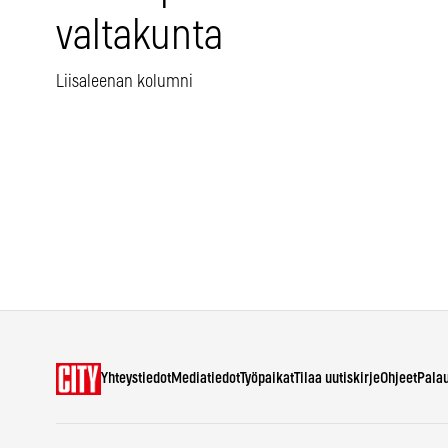
valtakunta
Liisaleenan kolumni
Yhteystiedot
Mediatiedot
Työpaikat
Tilaa uutiskirje
Ohjeet
Pala