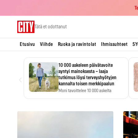
T
Skip
Tätä et odottanut
to
content
Etusivu
Viihde
Ruoka ja ravintolat
Ihmissuhteet
SY
10 000 askeleen päivätavoite
syntyi mainoksesta – laaja
‹
tutkimus löysi terveyshyötyjen
kannalta toisen merkkipaalun
Moni tavoittelee 10 000 askelta
päivässä, vaikka luku…