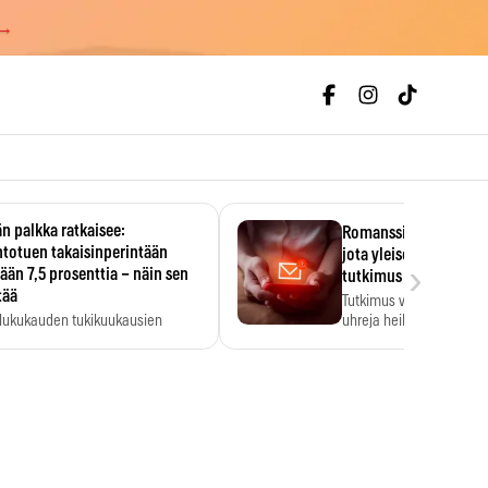
 →
n palkka ratkaisee:
Romanssipetoksen uhri
totuen takaisinperintään
jota yleisesti kuvitell
›
tään 7,5 prosenttia – näin sen
tutkimus kertoo, kuka
tää
Tutkimus vertasi roman
lukukauden tukikuukausien
uhreja heihin, joita ei ol
ä ratkeaa sillä, mitä kesällä
…