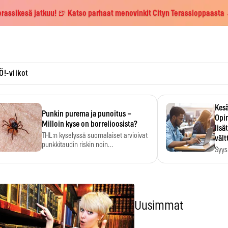
erassikesä jatkuu! 🍺 Katso parhaat menovinkit Cityn Terassioppaasta
Ö!-viikot
Kesä
Punkin purema ja punoitus –
Opin
Milloin kyse on borrelioosista?
lisä
THL:n kyselyssä suomalaiset arvioivat
vält
punkkitaudin riskin noin
Syys
kymmenkertaiseksi…
määr
ehti
Uusimmat