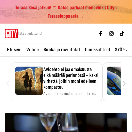
Terassikesä jatkuu! 🍺 Katso parhaat menovinkit Cityn
Terassioppaasta →
Skip
Tätä et odottanut
to
content
Etusivu
Viihde
Ruoka ja ravintolat
Ihmissuhteet
SYÖ!-vii
Avioehto ei jaa omaisuutta
eikä määrää perinnöstä – kaksi
‹
›
virhettä, joihin moni edelleen
kompastuu
Avioehto ei siirrä omaisuutta eikä
ratkaise perintöasioita.