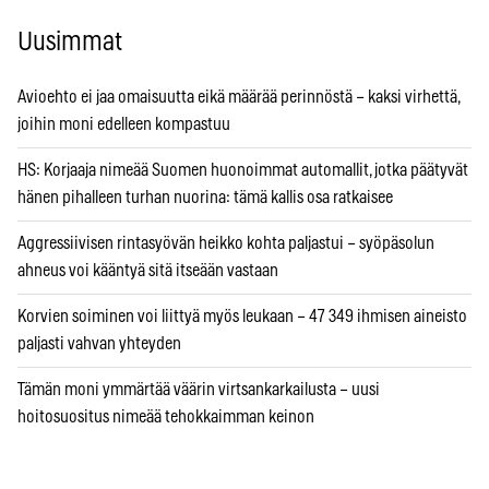
Uusimmat
Avioehto ei jaa omaisuutta eikä määrää perinnöstä – kaksi virhettä,
joihin moni edelleen kompastuu
HS: Korjaaja nimeää Suomen huonoimmat automallit, jotka päätyvät
hänen pihalleen turhan nuorina: tämä kallis osa ratkaisee
Aggressiivisen rintasyövän heikko kohta paljastui – syöpäsolun
ahneus voi kääntyä sitä itseään vastaan
Korvien soiminen voi liittyä myös leukaan – 47 349 ihmisen aineisto
paljasti vahvan yhteyden
Tämän moni ymmärtää väärin virtsankarkailusta – uusi
hoitosuositus nimeää tehokkaimman keinon