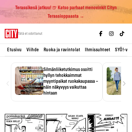
Terassikesä jatkuu! 🍺 Katso parhaat menovinkit Cityn
Terassioppaasta →
Skip
Tätä et odottanut
to
content
Etusivu
Viihde
Ruoka ja ravintolat
Ihmissuhteet
SYÖ!-vii
Silmänliiketutkimus osoitti
hyllyn tehokkaimmat
‹
›
myyntipaikat ruokakaupassa –
näin näkyvyys vaikuttaa
hintaan
Tuotteen paikka hyllyssä
ratkaisee, huomataanko se.
Kauppiaat hyödyntävät…