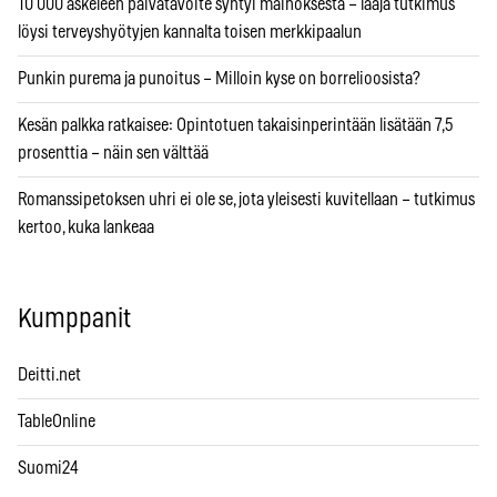
10 000 askeleen päivätavoite syntyi mainoksesta – laaja tutkimus
löysi terveyshyötyjen kannalta toisen merkkipaalun
Punkin purema ja punoitus – Milloin kyse on borrelioosista?
Kesän palkka ratkaisee: Opintotuen takaisinperintään lisätään 7,5
prosenttia – näin sen välttää
Romanssipetoksen uhri ei ole se, jota yleisesti kuvitellaan – tutkimus
kertoo, kuka lankeaa
Kumppanit
Deitti.net
TableOnline
Suomi24