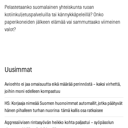
Pelastetaanko suomalainen yhteiskunta ruoan
kotiinkuljetuspalveluilla tai kännykkäpeleillä? Onko
paperikoneiden jälkeen elämää vai sammuttaako viimeinen
valot?
Uusimmat
Avioehto ei jaa omaisuutta eikä määrää perinnöstä – kaksi virhettä,
joihin moni edelleen kompastuu
HS: Korjaaja nimeää Suomen huonoimmat automallit, jotka päätyvät
hänen pihalleen turhan nuorina: tämä kallis osa ratkaisee
Aggressiivisen rintasyövän heikko kohta paljastui – syöpäsolun