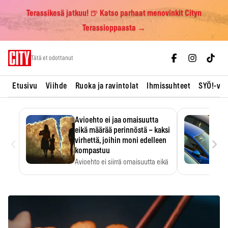
Terassikesä jatkuu! 🍺 Katso parhaat menovinkit Cityn
Terassioppaasta →
Skip
Tätä et odottanut
to
content
Etusivu
Viihde
Ruoka ja ravintolat
Ihmissuhteet
SYÖ!-vii
Avioehto ei jaa omaisuutta
eikä määrää perinnöstä – kaksi
‹
›
virhettä, joihin moni edelleen
kompastuu
Avioehto ei siirrä omaisuutta eikä
ratkaise perintöasioita.