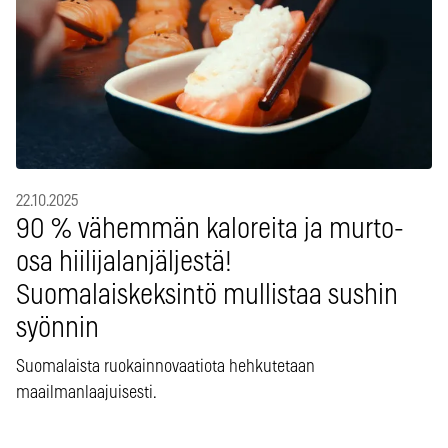
22.10.2025
90 % vähemmän kaloreita ja murto-
osa hiilijalanjäljestä!
Suomalaiskeksintö mullistaa sushin
syönnin
Suomalaista ruokainnovaatiota hehkutetaan
maailmanlaajuisesti.