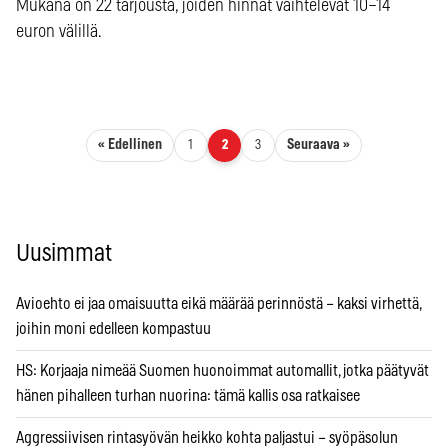
Mukana on 22 tarjousta, joiden hinnat vaihtelevat 10–14
euron välillä.
Artikkelien sivutus
« Edellinen
Seuraava »
1
2
3
Uusimmat
Avioehto ei jaa omaisuutta eikä määrää perinnöstä – kaksi virhettä,
joihin moni edelleen kompastuu
HS: Korjaaja nimeää Suomen huonoimmat automallit, jotka päätyvät
hänen pihalleen turhan nuorina: tämä kallis osa ratkaisee
Aggressiivisen rintasyövän heikko kohta paljastui – syöpäsolun