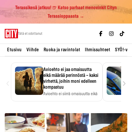
Terassikesä jatkuu! 🍺 Katso parhaat menovinkit Cityn
Terassioppaasta →
Skip
Tätä et odottanut
to
content
Etusivu
Viihde
Ruoka ja ravintolat
Ihmissuhteet
SYÖ!-vii
Avioehto ei jaa omaisuutta
eikä määrää perinnöstä – kaksi
‹
›
virhettä, joihin moni edelleen
kompastuu
Avioehto ei siirrä omaisuutta eikä
ratkaise perintöasioita.