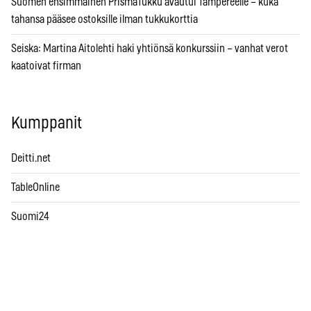
Suomen ensimmäinen PrismaTukku avautui Tampereelle – kuka
tahansa pääsee ostoksille ilman tukkukorttia
Seiska: Martina Aitolehti haki yhtiönsä konkurssiin – vanhat verot
kaatoivat firman
Kumppanit
Deitti.net
TableOnline
Suomi24