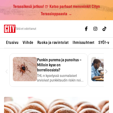
Terassikesä jatkuu! 🍺 Katso parhaat menovinkit Cityn
Terassioppaasta →
Skip
Tätä et odottanut
to
content
Etusivu
Viihde
Ruoka ja ravintolat
Ihmissuhteet
SYÖ!-vii
Punkin purema ja punoitus –
Milloin kyse on
‹
›
borrelioosista?
THL:n kyselyssä suomalaiset
arvioivat punkkitaudin riskin noin
kymmenkertaiseksi…