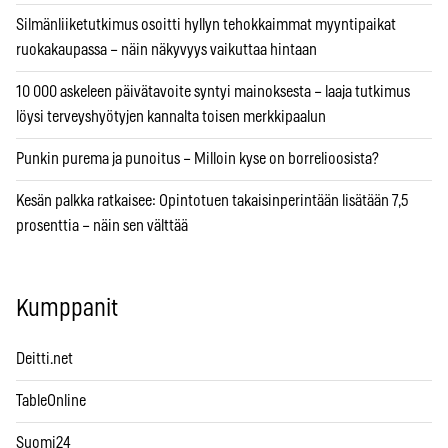
Silmänliiketutkimus osoitti hyllyn tehokkaimmat myyntipaikat
ruokakaupassa – näin näkyvyys vaikuttaa hintaan
10 000 askeleen päivätavoite syntyi mainoksesta – laaja tutkimus
löysi terveyshyötyjen kannalta toisen merkkipaalun
Punkin purema ja punoitus – Milloin kyse on borrelioosista?
Kesän palkka ratkaisee: Opintotuen takaisinperintään lisätään 7,5
prosenttia – näin sen välttää
Kumppanit
Deitti.net
TableOnline
Suomi24