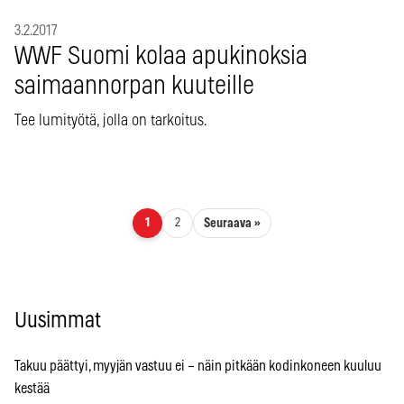
3.2.2017
WWF Suomi kolaa apukinoksia
saimaannorpan kuuteille
Tee lumityötä, jolla on tarkoitus.
Artikkelien sivutus
Seuraava »
1
2
Uusimmat
Takuu päättyi, myyjän vastuu ei – näin pitkään kodinkoneen kuuluu
kestää