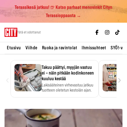
Terassikesä jatkuu! 🍺 Katso parhaat menovinkit Cityn
Terassioppaasta →
Skip
Tätä et odottanut
to
content
Etusivu
Viihde
Ruoka ja ravintolat
Ihmissuhteet
SYÖ!-vii
Takuu päättyi, myyjän vastuu
ei – näin pitkään kodinkoneen
‹
›
kuuluu kestää
Lakisääteinen virhevastuu jatkuu
tuotteen oletetun kestoiän ajan.