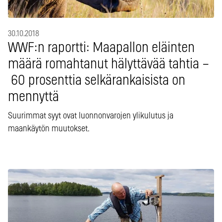
30.10.2018
WWF:n raportti: Maapallon eläinten
määrä romahtanut hälyttävää tahtia –
60 prosenttia selkärankaisista on
mennyttä
Suurimmat syyt ovat luonnonvarojen ylikulutus ja
maankäytön muutokset.