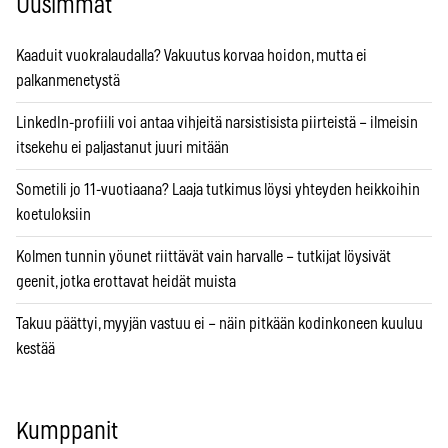
Uusimmat
Kaaduit vuokralaudalla? Vakuutus korvaa hoidon, mutta ei
palkanmenetystä
LinkedIn-profiili voi antaa vihjeitä narsistisista piirteistä – ilmeisin
itsekehu ei paljastanut juuri mitään
Sometili jo 11-vuotiaana? Laaja tutkimus löysi yhteyden heikkoihin
koetuloksiin
Kolmen tunnin yöunet riittävät vain harvalle – tutkijat löysivät
geenit, jotka erottavat heidät muista
Takuu päättyi, myyjän vastuu ei – näin pitkään kodinkoneen kuuluu
kestää
Kumppanit