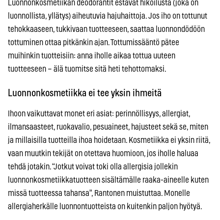
Luonnonkosmetiikan deodorantit estävät hikoilusta (joka on
luonnollista, yllätys) aiheutuvia hajuhaittoja. Jos iho on tottunut
tehokkaaseen, tukkivaan tuotteeseen, saattaa luonnondödöön
tottuminen ottaa pitkänkin ajan. Tottumissääntö pätee
muihinkin tuotteisiin: anna iholle aikaa tottua uuteen
tuotteeseen – älä tuomitse sitä heti tehottomaksi.
Luonnonkosmetiikka ei tee yksin ihmeitä
Ihoon vaikuttavat monet eri asiat: perinnöllisyys, allergiat,
ilmansaasteet, ruokavalio, pesuaineet, hajusteet sekä se, miten
ja millaisilla tuotteilla ihoa hoidetaan. Kosmetiikka ei yksin riitä,
vaan muutkin tekijät on otettava huomioon, jos iholle haluaa
tehdä jotakin. “Jotkut voivat toki olla allergisia jollekin
luonnonkosmetiikkatuotteen sisältämälle raaka-aineelle kuten
missä tuotteessa tahansa", Rantonen muistuttaa. Monelle
allergiaherkälle luonnontuotteista on kuitenkin paljon hyötyä.