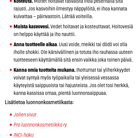
Kosteuta.
Monet hoitavat rasvaista ihoa pesemällä sitä
rajusti. Jos kasvoihin ilmestyy näppylöitä, ei ihoa kannata
kuivattaa – päinvastoin. Läträä voiteilla.
Muista kasvovesi.
Vedet hoitavat ja kosteuttavat. Hoitovesiä
on helppo käyttää ja iho nauttii.
Anna tuotteelle aikaa
. Uusi voide, meikki tai dödö voi olla
iholle shokki. Ole kärsivällinen ja totuta iho rauhassa uuteen
tuotteeseen käyttämällä sitä ensin vaikka joka toinen päivä.
Kanna omia tuotteita mukana.
Ihottumat tai yliherkkyydet
voivat syntyä myös työpaikalla tai yleisessä vessassa
käyteyistä saippuoista tai hajusteista. Jos olet tosi herkkä,
kanna kassissa omaa, pientä luonnonsaippuaa.
Lisätietoa luonnonkosmetiikasta:
Jolien sivut
Pro luonnonkosmetiikka ry
INCI-haku