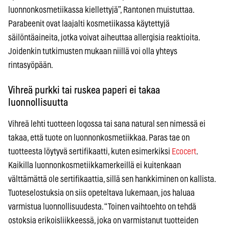
luonnonkosmetiikassa kiellettyjä”, Rantonen muistuttaa.
Parabeenit ovat laajalti kosmetiikassa käytettyjä
säilöntäaineita, jotka voivat aiheuttaa allergisia reaktioita.
Joidenkin tutkimusten mukaan niillä voi olla yhteys
rintasyöpään.
Vihreä purkki tai ruskea paperi ei takaa
luonnollisuutta
Vihreä lehti tuotteen logossa tai sana natural sen nimessä ei
takaa, että tuote on luonnonkosmetiikkaa. Paras tae on
tuotteesta löytyvä sertifikaatti, kuten esimerkiksi
Ecocert
.
Kaikilla luonnonkosmetiikkamerkeillä ei kuitenkaan
välttämättä ole sertifikaattia, sillä sen hankkiminen on kallista.
Tuoteselostuksia on siis opeteltava lukemaan, jos haluaa
varmistua luonnollisuudesta. “Toinen vaihtoehto on tehdä
ostoksia erikoisliikkeessä, joka on varmistanut tuotteiden