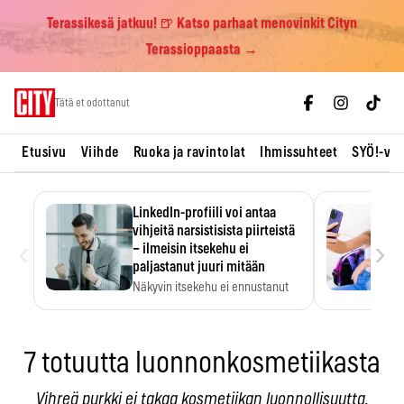
Terassikesä jatkuu! 🍺 Katso parhaat menovinkit Cityn
Terassioppaasta →
Skip
Tätä et odottanut
to
content
Etusivu
Viihde
Ruoka ja ravintolat
Ihmissuhteet
SYÖ!-vii
LinkedIn-profiili voi antaa
vihjeitä narsistisista piirteistä
‹
›
– ilmeisin itsekehu ei
paljastanut juuri mitään
Näkyvin itsekehu ei ennustanut
narsistisia piirteitä.
7 totuutta luonnonkosmetiikasta
Vihreä purkki ei takaa kosmetiikan luonnollisuutta.