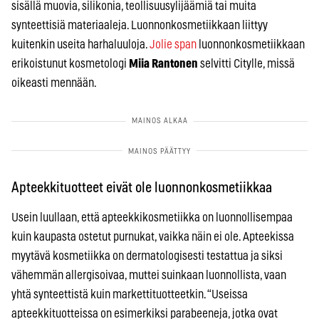
sisällä muovia, silikonia, teollisuusylijäämiä tai muita
synteettisiä materiaaleja. Luonnonkosmetiikkaan liittyy
kuitenkin useita harhaluuloja.
Jolie span
luonnonkosmetiikkaan
erikoistunut kosmetologi
Miia Rantonen
selvitti Citylle, missä
oikeasti mennään.
Apteekkituotteet eivät ole luonnonkosmetiikkaa
Usein luullaan, että apteekkikosmetiikka on luonnollisempaa
kuin kaupasta ostetut purnukat, vaikka näin ei ole. Apteekissa
myytävä kosmetiikka on dermatologisesti testattua ja siksi
vähemmän allergisoivaa, muttei suinkaan luonnollista, vaan
yhtä synteettistä kuin markettituotteetkin. “Useissa
apteekkituotteissa on esimerkiksi parabeeneja, jotka ovat