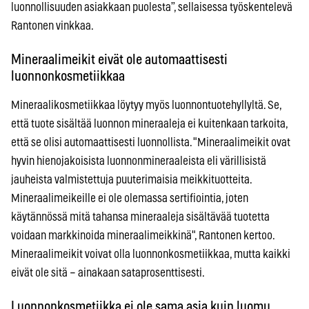
luonnollisuuden asiakkaan puolesta”, sellaisessa työskentelevä
Rantonen vinkkaa.
Mineraalimeikit eivät ole automaattisesti
luonnonkosmetiikkaa
Mineraalikosmetiikkaa löytyy myös luonnontuotehyllyltä. Se,
että tuote sisältää luonnon mineraaleja ei kuitenkaan tarkoita,
että se olisi automaattisesti luonnollista. "Mineraalimeikit ovat
hyvin hienojakoisista luonnonmineraaleista eli värillisistä
jauheista valmistettuja puuterimaisia meikkituotteita.
Mineraalimeikeille ei ole olemassa sertifiointia, joten
käytännössä mitä tahansa mineraaleja sisältävää tuotetta
voidaan markkinoida mineraalimeikkinä", Rantonen kertoo.
Mineraalimeikit voivat olla luonnonkosmetiikkaa, mutta kaikki
eivät ole sitä – ainakaan sataprosenttisesti.
Luonnonkosmetiikka ei ole sama asia kuin luomu