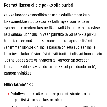
Kosmetiikassa ei ole pakko olla puristi
Vaikka luonnonkosmetiikka on usein edullisempaa kuin
luksusmerkkien tuotteet, on se kalliimpaa kuin halpa ja
synteettinen markettikosmetiikka. Kaikkia tuotteita ei tarvitse
heti vaihtaa luonnollisiin, vaan purnukoita voi hankkia pikku
hiljaa tarpeen mukaan – se kuormittaa rahapussin lisäksi
vähemmän luontoakin. Iholle parasta on, että suoraan iholle
laitettavat, koko päivän käytettävät tuotteet olisivat luonnollisia.
“Jos haluaa satsata vain yhteen tai kahteen tuotteeseen,
kannattaa valita kasvovoide tai meikkipohja ja deodorantti”,
Rantonen vinkkaa.
Miian täsmävinkit
Puhdista.
Hanki oikeanlainen puhdistustuote omiin
tarpeisiisi. Apua saat kosmetologilta.