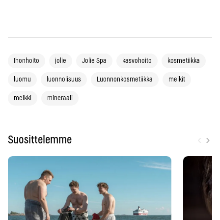
Ihonhoito
jolie
Jolie Spa
kasvohoito
kosmetiikka
luomu
luonnolisuus
Luonnonkosmetiikka
meikit
meikki
mineraali
‹
›
Suosittelemme