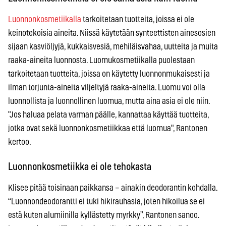
Luonnonkosmetiikalla
tarkoitetaan tuotteita, joissa ei ole
keinotekoisia aineita. Niissä käytetään synteettisten ainesosien
sijaan kasviöljyjä, kukkaisvesiä, mehiläisvahaa, uutteita ja muita
raaka-aineita luonnosta. Luomukosmetiikalla puolestaan
tarkoitetaan tuotteita, joissa on käytetty luonnonmukaisesti ja
ilman torjunta-aineita viljeltyjä raaka-aineita. Luomu voi olla
luonnollista ja luonnollinen luomua, mutta aina asia ei ole niin.
"Jos haluaa pelata varman päälle, kannattaa käyttää tuotteita,
jotka ovat sekä luonnonkosmetiikkaa että luomua", Rantonen
kertoo.
Luonnonkosmetiikka ei ole tehokasta
Klisee pitää toisinaan paikkansa – ainakin deodorantin kohdalla.
“Luonnondeodorantti ei tuki hikirauhasia, joten hikoilua se ei
estä kuten alumiinilla kyllästetty myrkky”, Rantonen sanoo.