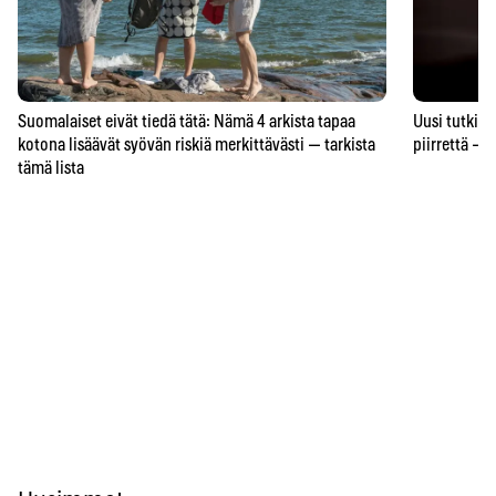
Suomalaiset eivät tiedä tätä: Nämä 4 arkista tapaa
Uusi tutkimu
kotona lisäävät syövän riskiä merkittävästi — tarkista
piirrettä – j
tämä lista