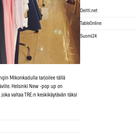
Deitti.net
TableOnline
Suomi24
in Mikonkadulla tarjoilee tällä
täville. Helsinki New -pop up on
 joka valtaa TRE:n keskikäytävän täksi