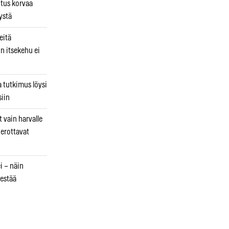
utus korvaa
ystä
eitä
in itsekehu ei
a tutkimus löysi
iin
 vain harvalle
a erottavat
i – näin
estää