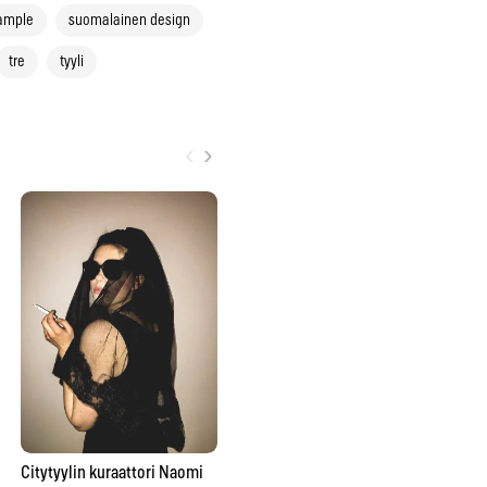
ample
suomalainen design
tre
tyyli
‹
›
Ma
yh
ka
Beyondin ja Citytyylin
asukilpailun toinen voittaja
on valittu
Citytyylin kuraattori Naomi