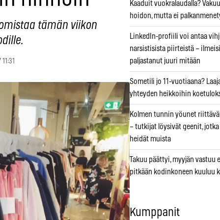
Kaaduit vuokralaudalla? Vaku
hoidon, mutta ei palkanmenet
omistaa tämän viikon
LinkedIn-profiili voi antaa vihj
dille.
narsistisista piirteistä – ilmeis
paljastanut juuri mitään
 11:31
Sometili jo 11-vuotiaana? Laaj
yhteyden heikkoihin koetuloks
Kolmen tunnin yöunet riittävät
– tutkijat löysivät geenit, jotk
heidät muista
Takuu päättyi, myyjän vastuu e
pitkään kodinkoneen kuuluu k
Kumppanit