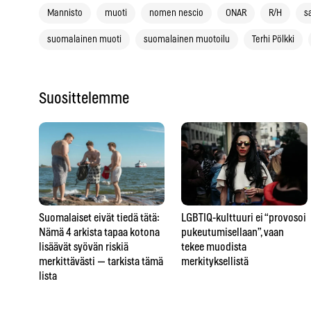
Mannisto
muoti
nomen nescio
ONAR
R/H
s
suomalainen muoti
suomalainen muotoilu
Terhi Pölkki
Suosittelemme
LGBTIQ-kulttuuri ei “provosoi
Suomalaiset eivät tiedä tätä:
pukeutumisellaan”, vaan
Nämä 4 arkista tapaa kotona
tekee muodista
lisäävät syövän riskiä
merkityksellistä
merkittävästi — tarkista tämä
lista