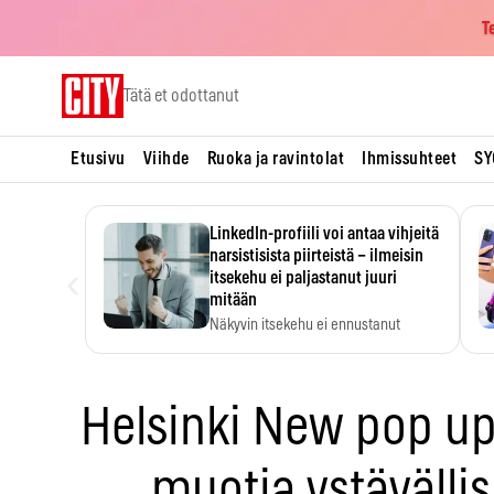
T
Skip
Tätä et odottanut
to
content
Etusivu
Viihde
Ruoka ja ravintolat
Ihmissuhteet
SY
LinkedIn-profiili voi antaa vihjeitä
narsistisista piirteistä – ilmeisin
‹
itsekehu ei paljastanut juuri
mitään
Näkyvin itsekehu ei ennustanut
narsistisia piirteitä.
Helsinki New pop up
muotia ystävälli