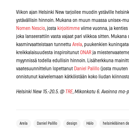
Viikon ajan Helsinki New tarjoilee muodin ystäville helsink
ystävällisin hinnoin. Mukana on muun muassa unisex-muo
Nomen Nescio
, josta
kirjoitimme
viime vuonna, ja kentie
joka lanseerattiin vasta vajaat pari viikkoa sitten. Mukana
kasmirvaatteistaan tunnettu
Arela
, puukenkien kuningata
kreikkalaisuudesta inspiroitunut
ONAR
ja miestenvaatem
myynnissä todella edullisin hinnoin. Lisäherkkuna mainitta
vaatesuunnittelun lopettanut
Daniel Palillo
(josta muute
onnistunut kaivelemaan kätköistään koko liudan kiinnosta
Helsinki New 15.-20.5. @
TRE
, Mikonkatu 6. Avoinna ma-pe 
Arela
Daniel Palillo
design
Hálo
helsinkiläinen d