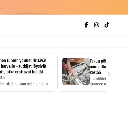
 →
en tunnin yöunet riittävät
Takuu päättyi, myyjän
 harvalle – tutkijat löysivät
näin pitkään kodinko
›
it, jotka erottavat heidät
kestää
sta
Lakisääteinen virhevast
ihmisistä nukkuu neljä tuntia ja
tuotteen oletetun kestoi
ilti…