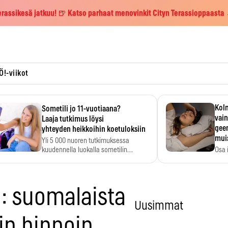
erassikesä jatkuu! 🍺 Katso parhaat menovinkit Cityn Terassioppaasta
Ö!-viikot
Kolm
Sometili jo 11-vuotiaana?
vain
Laaja tutkimus löysi
geen
yhteyden heikkoihin koetuloksiin
mui
Yli 5 000 nuoren tutkimuksessa
kuudennella luokalla sometilin…
Osa 
voi s
: suomalaista
Uusimmat
sin hinnoin