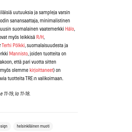
iläisiä uutuuksia ja sampleja varsin
din sanansaattaja, minimalistinen
s uusin suomalainen vaatemerkki
Hálo
,
 ovat myös leikkisä
R/H
,
r
Terhi Pölkki
, suomalaisuudesta ja
erkki
Mannisto
, joiden tuotteita on
koon, että pari vuotta sitten
n myös olemme
kirjoittaneet
) on
via tuotteita TRE:n valikoimaan.
11-19, la 11-18.
esign
helsinkiläinen muoti