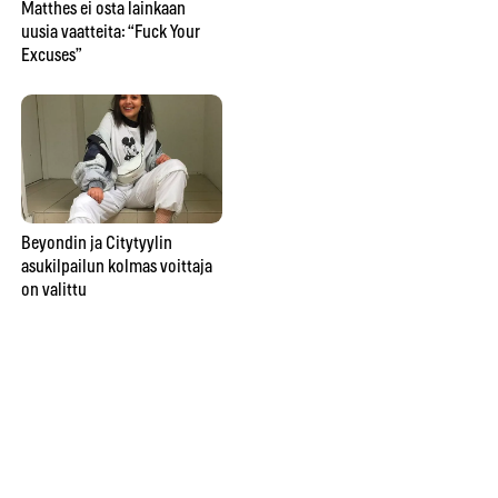
Matthes ei osta lainkaan
uusia vaatteita: “Fuck Your
Excuses”
Beyondin ja Citytyylin
asukilpailun kolmas voittaja
on valittu
Beyondin ja Citytyylin
asukilpailun ensimmäinen
voittaja on valittu
Cit
fes