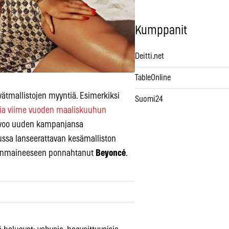
Kumppanit
Deitti.net
TableOnline
vätmallistojen myyntiä. Esimerkiksi
Suomi24
tia viime vuoden maaliskuuhun
oivoo uuden kampanjansa
alussa lanseerattavan kesämalliston
manmaineeseen ponnahtanut
Beyoncé
.