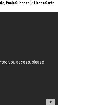
pio
,
Paola Suhonen
ja
Hanna Sarén
.