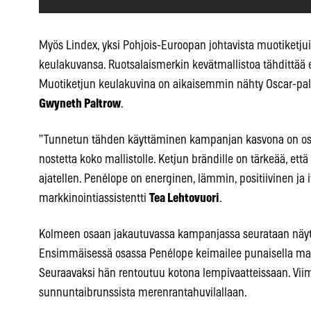
Myös Lindex, yksi Pohjois-Euroopan johtavista muotiketjui
keulakuvansa. Ruotsalaismerkin kevätmallistoa tähdittää
Muotiketjun keulakuvina on aikaisemmin nähty Oscar-palk
Gwyneth Paltrow
.
”Tunnetun tähden käyttäminen kampanjan kasvona on osa
nostetta koko mallistolle. Ketjun brändille on tärkeää, että
ajatellen. Penélope on energinen, lämmin, positiivinen ja 
markkinointiassistentti
Tea Lehtovuori
.
Kolmeen osaan jakautuvassa kampanjassa seurataan näytte
Ensimmäisessä osassa Penélope keimailee punaisella mato
Seuraavaksi hän rentoutuu kotona lempivaatteissaan. Viim
sunnuntaibrunssista merenrantahuvilallaan.