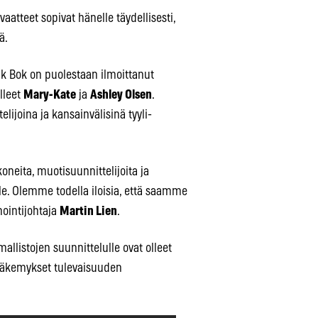
aatteet sopivat hänelle täydellisesti,
ä.
k Bok on puolestaan ilmoittanut
lleet
Mary-Kate
ja
Ashley Olsen
.
ijoina ja kansainvälisinä tyyli-
oneita, muotisuunnittelijoita ja
kille. Olemme todella iloisia, että saamme
nointijohtaja
Martin Lien
.
mallistojen suunnittelulle ovat olleet
 näkemykset tulevaisuuden