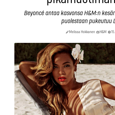
Beyoncé antaa kasvonsa H&M:n kesäma
puolestaan pukeutuu L
Melissa Hokkanen
H&M
15