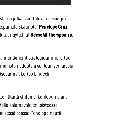
sta on julkaissut tulevan sesongin
 espanjalaiskaunotar
Penélope Cruz
.
itut näyttelijät
Reese Witherspoon
ja
 markkinointistrategiaamme ja tuo
 malliston edustaja valitaan sen arvoja
itsevarma”, kertoo Lindexin
lijätärtä yhden viikonlopun ajan.
lla salamavalojen loisteessa.
eisessä osassa Penelope nauttii