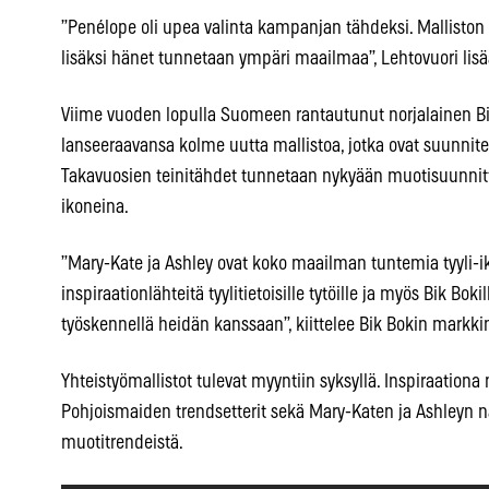
”Penélope oli upea valinta kampanjan tähdeksi. Malliston v
lisäksi hänet tunnetaan ympäri maailmaa”, Lehtovuori lisä
Viime vuoden lopulla Suomeen rantautunut norjalainen Bi
lanseeraavansa kolme uutta mallistoa, jotka ovat suunnite
Takavuosien teinitähdet tunnetaan nykyään muotisuunnittel
ikoneina.
”Mary-Kate ja Ashley ovat koko maailman tuntemia tyyli-ik
inspiraationlähteitä tyylitietoisille tytöille ja myös Bik Bo
työskennellä heidän kanssaan”, kiittelee Bik Bokin markki
Yhteistyömallistot tulevat myyntiin syksyllä. Inspiraationa 
Pohjoismaiden trendsetterit sekä Mary-Katen ja Ashleyn
muotitrendeistä.