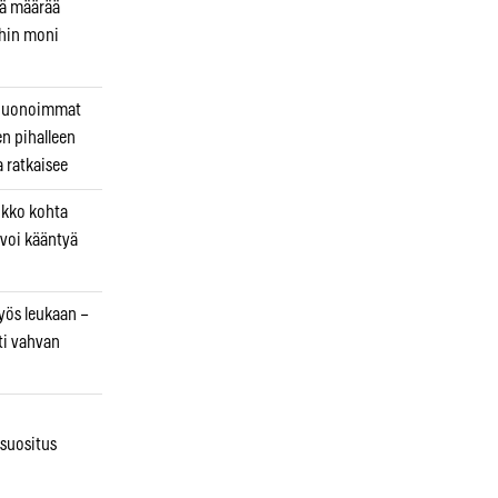
kä määrää
ihin moni
 huonoimmat
en pihalleen
a ratkaisee
ikko kohta
 voi kääntyä
myös leukaan –
ti vahvan
osuositus
n