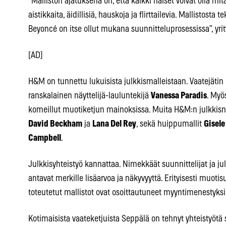
”Malliston ajatuksena on, että kaikki naiset voivat olla mit
aistikkaita, äidillisiä, hauskoja ja flirttailevia. Mallistost
Beyoncé on itse ollut mukana suunnitteluprosessissa”, yr
[AD]
H&M on tunnettu lukuisista julkkismalleistaan. Vaatejätin 
ranskalainen näyttelijä-lauluntekijä
Vanessa Paradis
. Myö
komeillut muotiketjun mainoksissa. Muita H&M:n julkk
David Beckham
ja
Lana Del Rey
, sekä huippumallit
Gisel
Campbell
.
Julkkisyhteistyö kannattaa. Nimekkäät suunnittelijat ja ju
antavat merkille lisäarvoa ja näkyvyyttä. Erityisesti muoti
toteutetut mallistot ovat osoittautuneet myyntimenestyksi
Kotimaisista vaateketjuista Seppälä on tehnyt yhteistyötä