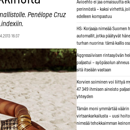
Avioehto ei jaa omaisuutta ei
perinnöstä – kaksi virhettä, jo
llistolle. Penélope Cruz
edelleen kompastuu
indexiin.
HS: Korjaaja nimeää Suomen
automallit, jotka päätyvät hän
.4.2013 16:37
turhan nuorina: tämä kallis os
Aggressiivisen rintasyövän he
paljastui – syöpäsolun ahneus
sitä itseään vastaan
Korvien soiminen voi liittyä 
47 349 ihmisen aineisto paljas
yhteyden
Tämän moni ymmärtää väärin
virtsankarkailusta – uusi hoit
nimeää tehokkaimman keino