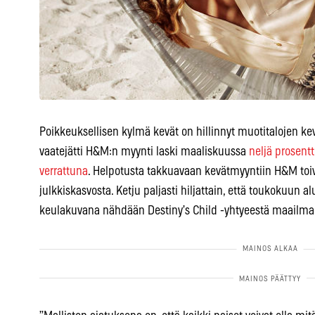
Poikkeuksellisen kylmä kevät on hillinnyt muotitalojen ke
vaatejätti H&M:n myynti laski maaliskuussa
neljä prosent
verrattuna
. Helpotusta takkuavaan kevätmyyntiin H&M t
julkkiskasvosta. Ketju paljasti hiljattain, että toukokuun 
keulakuvana nähdään Destiny’s Child -yhtyeestä maail