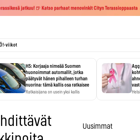
erassikesä jatkuu! 🍺 Katso parhaat menovinkit Cityn Terassioppaasta
Ö!-viikot
HS: Korjaaja nimeää Suomen
Aggr
huonoimmat automallit, jotka
koht
päätyvät hänen pihalleen turhan
ahne
nuorina: tämä kallis osa ratkaisee
vas
Ratkaisijana on usein yksi kallis
Hels
komponentti.
MYC-
hida
ähdittävät
Uusimmat
kinoita