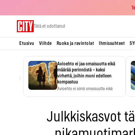
T
Skip
Tätä et odottanut
to
content
Etusivu
Viihde
Ruoka ja ravintolat
Ihmissuhteet
SY
Avioehto ei jaa omaisuutta eikä
määrää perinnöstä – kaksi
‹
virhettä, joihin moni edelleen
kompastuu
Avioehto ei siirrä omaisuutta eikä
ratkaise perintöasioita.
Julkkiskasvot t
pikamuotimark