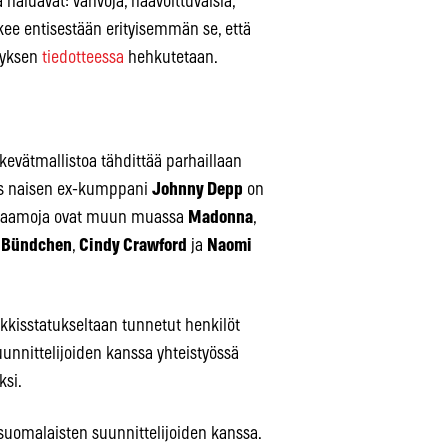
ä haluavat: vahvoja, haavoittuvaisia,
a tekee entisestään erityisemmän se, että
ityksen
tiedotteessa
hehkutetaan.
kevätmallistoa tähdittää parhaillaan
s naisen ex-kumppani
Johnny Depp
on
isnaamoja ovat muun muassa
Madonna
,
e Bündchen
,
Cindy Crawford
ja
Naomi
lkkisstatukseltaan tunnetut henkilöt
suunnittelijoiden kanssa yhteistyössä
ksi.
 suomalaisten suunnittelijoiden kanssa.