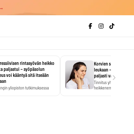
 →
essiivisen rintasyövän heikko
Korvien soiminen voi 
a paljastui – syöpäsolun
leukaan – 47 349 ihmi
›
us voi kääntyä sitä itseään
paljasti vahvan yhtey
taan
Tinnitus yhdistetään ku
ingin yliopiston tutkimuksessa
heikkenemiseen. Meta-a
aktiivisen rintasyövän kasvu
kertoo, että myös…
stui.