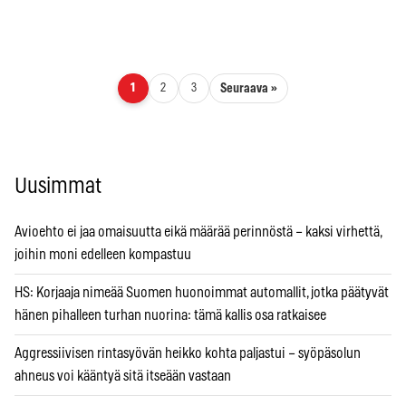
Artikkelien sivutus
Seuraava »
1
2
3
Uusimmat
Avioehto ei jaa omaisuutta eikä määrää perinnöstä – kaksi virhettä,
joihin moni edelleen kompastuu
HS: Korjaaja nimeää Suomen huonoimmat automallit, jotka päätyvät
hänen pihalleen turhan nuorina: tämä kallis osa ratkaisee
Aggressiivisen rintasyövän heikko kohta paljastui – syöpäsolun
ahneus voi kääntyä sitä itseään vastaan