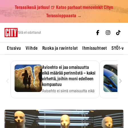
Terassikesä jatkuu! 🍺 Katso parhaat menovinkit Cityn
Terassioppaasta →
Skip
Tätä et odottanut
to
content
Etusivu
Viihde
Ruoka ja ravintolat
Ihmissuhteet
SYÖ!-vii
Avioehto ei jaa omaisuutta
eikä määrää perinnöstä – kaksi
‹
›
virhettä, joihin moni edelleen
kompastuu
Avioehto ei siirrä omaisuutta eikä
ratkaise perintöasioita.