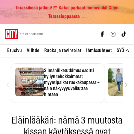
Terassikesä jatkuu! 🍺 Katso parhaat menovinkit Cityn
Terassioppaasta →
Skip
Tätä et odottanut
to
content
Etusivu
Viihde
Ruoka ja ravintolat
Ihmissuhteet
SYÖ!-vii
Silmänliiketutkimus osoitti
hyllyn tehokkaimmat
‹
›
myyntipaikat ruokakaupassa –
näin näkyvyys vaikuttaa
hintaan
Tuotteen paikka hyllyssä
ratkaisee, huomataanko se.
Kauppiaat hyödyntävät…
Eläinlääkäri: nämä 3 muutosta
kissan käytöksessä ovat