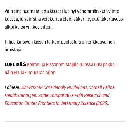
Vain sinä huomaat, että kissasi juo nyt vähemmän kuin viime
kuussa, ja vain sinä voit kertoa eläinlääkärille, että takertuvuus
alkoi kaksi viikkoa sitten.
Hiljaa kärsivän kissan tärkein puolustaja on tarkkaavainen
omistaja.
LUE LISÄÄ:
Koiran- ja kissanomistajille tulossa uusi pakko –
näin EU-laki muuttaa arjen
Lähteet:
AAFP/ISFM Cat Friendly Guidelines
,
Cornell Feline
Health Center
,
NC State Comparative Pain Research and
Education Center
,
Frontiers in Veterinary Science (2025)
.