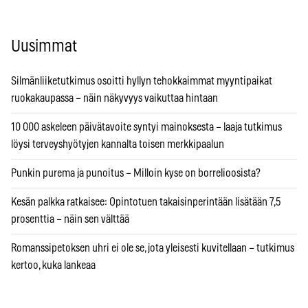
Uusimmat
Silmänliiketutkimus osoitti hyllyn tehokkaimmat myyntipaikat
ruokakaupassa – näin näkyvyys vaikuttaa hintaan
10 000 askeleen päivätavoite syntyi mainoksesta – laaja tutkimus
löysi terveyshyötyjen kannalta toisen merkkipaalun
Punkin purema ja punoitus – Milloin kyse on borrelioosista?
Kesän palkka ratkaisee: Opintotuen takaisinperintään lisätään 7,5
prosenttia – näin sen välttää
Romanssipetoksen uhri ei ole se, jota yleisesti kuvitellaan – tutkimus
kertoo, kuka lankeaa