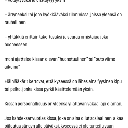
– vetäytyväksi ja eristäytyy yksin
– ärtyneeksi tai jopa hyökkääväksi tilanteissa, joissa yleensä on
rauhallinen
– yhtäkkiä erittäin takertuvaksi ja seuraa omistajaa joka
huoneeseen
moni ajattelee kissan olevan ”huonotuulinen” tai ”outo viime
aikoina”.
Eläinlääkärit kertovat, että kyseessä on lähes aina fyysinen kipu
tai pelko, jonka kissa pyrkii käsittelemään yksin.
Kissan persoonallisuus on yleensä yllättävän vakaa läpi elämän.
Jos kahdeksanvuotias kissa, joka on aina ollut sosiaalinen, alkaa
piiloutua sängyn alle päiväksi, kyseessä ei ole tunteilu vaan