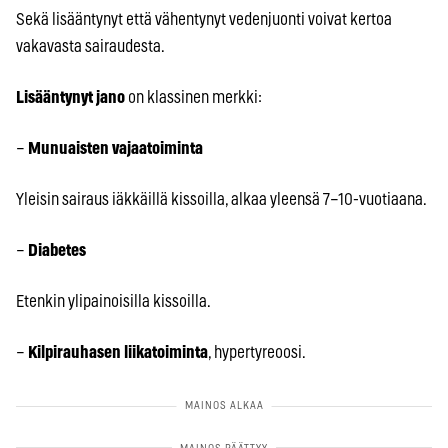
Sekä lisääntynyt että vähentynyt vedenjuonti voivat kertoa
vakavasta sairaudesta.
Lisääntynyt jano
on klassinen merkki:
–
Munuaisten vajaatoiminta
Yleisin sairaus iäkkäillä kissoilla, alkaa yleensä 7–10-vuotiaana.
–
Diabetes
Etenkin ylipainoisilla kissoilla.
–
Kilpirauhasen liikatoiminta
, hypertyreoosi.