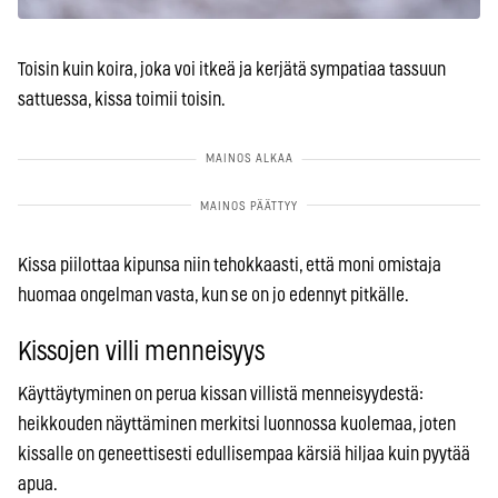
Toisin kuin koira, joka voi itkeä ja kerjätä sympatiaa tassuun
sattuessa, kissa toimii toisin.
Kissa piilottaa kipunsa niin tehokkaasti, että moni omistaja
huomaa ongelman vasta, kun se on jo edennyt pitkälle.
Kissojen villi menneisyys
Käyttäytyminen on perua kissan villistä menneisyydestä:
heikkouden näyttäminen merkitsi luonnossa kuolemaa, joten
kissalle on geneettisesti edullisempaa kärsiä hiljaa kuin pyytää
apua.