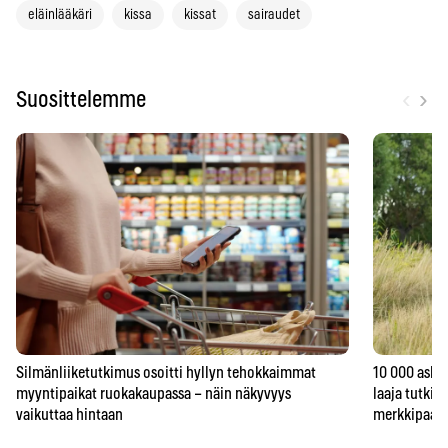
eläinlääkäri
kissa
kissat
sairaudet
‹
›
Suosittelemme
Silmänliiketutkimus osoitti hyllyn tehokkaimmat
10 000 askel
myyntipaikat ruokakaupassa – näin näkyvyys
laaja tutkim
vaikuttaa hintaan
merkkipaal