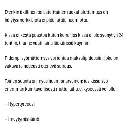
Etenkin äkillinen tai asteittainen ruokahaluttomuus on
hälytysmerkki, jota ei pidä jättää huomiotta.
Kissa ei kestä paastoa kuten koira: jos kissa ei ole syönyt yli 24
tuntiin, tilanne vaatii aina lääkärissä käynnin.
Pidempi syömättömyys voi johtaa maksalipidoosiin, joka on
vakava ja nopeasti etenevä sairaus.
Toinen suunta on myös huomionarvoinen: jos kissa syö
enemmän kuin tavallisesti mutta laihtuu, kyseessä voi olla:
– Hypertyreoosi
– imeytymishäiriö