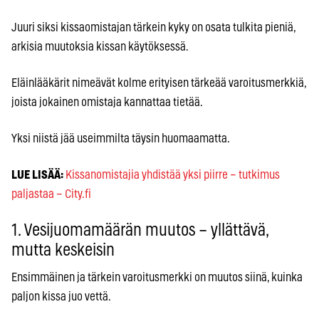
Juuri siksi kissa­omistajan tärkein kyky on osata tulkita pieniä,
arkisia muutoksia kissan käytöksessä.
Eläinlääkärit nimeävät kolme erityisen tärkeää varoitusmerkkiä,
joista jokainen omistaja kannattaa tietää.
Yksi niistä jää useimmilta täysin huomaamatta.
LUE LISÄÄ:
Kissanomistajia yhdistää yksi piirre – tutkimus
paljastaa – City.fi
1. Vesijuomamäärän muutos – yllättävä,
mutta keskeisin
Ensimmäinen ja tärkein varoitusmerkki on muutos siinä, kuinka
paljon kissa juo vettä.