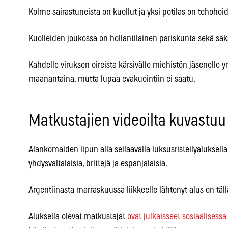
Kolme sairastuneista on kuollut ja yksi potilas on tehohoi
Kuolleiden joukossa on hollantilainen pariskunta sekä sa
Kahdelle viruksen oireista kärsivälle miehistön jäsenelle yr
maanantaina, mutta lupaa evakuointiin ei saatu.
Matkustajien videoilta kuvastuu
Alankomaiden lipun alla seilaavalla luksusristeilyaluksell
yhdysvaltalaisia, brittejä ja espanjalaisia.
Argentiinasta marraskuussa liikkeelle lähtenyt alus on täl
Aluksella olevat matkustajat
ovat julkaisseet sosiaalisessa