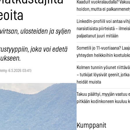
Kaaduit vuokralaudalla? Vaku
hoidon, mutta ei palkanmenet
eoita
LinkedIn-profiili voi antaa vihj
narsistisista piirteistä – ilmeis
irtsan, ulosteiden ja syljen
paljastanut juuri mitään
Sometili jo 11-vuotiaana? Laaj
rustyyppiin, joka voi edetä
yhteyden heikkoihin koetuloks
aukseen.
Kolmen tunnin yöunet riittävät
itetty: 6.5.2026 03:41)
– tutkijat löysivät geenit, jotk
heidät muista
Takuu päättyi, myyjän vastuu e
pitkään kodinkoneen kuuluu k
Kumppanit