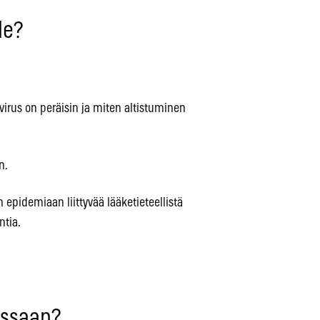
le?
virus on peräisin ja miten altistuminen
n.
epidemiaan liittyvää lääketieteellistä
ntia.
.
issaan?