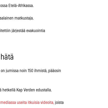
dossa Etelä-Afrikassa.
ksalainen matkustaja.
itettiin järjestää evakuointia
 hätä
a on jumissa noin 150 ihmistä, pääosin
lä hetkellä Kap Verden edustalla.
 mediassa useita itkuisia videoita,
joista