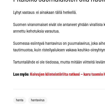
Lyhyt vastaus: ei ainakaan tällä hetkellä.
Suomen viranomaiset eivät ole antaneet yhtään virallista 
annettu kehotuksia varautua.
Suomessa esiintyvä hantavirus on puumalavirus, joka aihe
tautimuotoa, kuin risteilyaluksen vakava keuhko-oireyhty
Tartuntalähde ei ole tiedossa, mutta mitään viitteitä levi
Lue myös:
Koivujen kiinteistöriita ratkesi – karu tuomio 
hanta
hantavirus