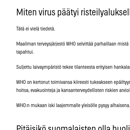
Miten virus päätyi risteilyaluksel
Tätä ei vielä tiedetä.
Maailman terveysjärjestö WHO selvittää parhaillaan mistä 
tapahtui.
Suljettu laivaympäristö tekee tilanteesta erityisen hankala
WHO on kertonut toimivansa kiireesti tukeakseen epäiltyyn 
hoitoa, evakuointeja ja kansanterveydellisten riskien arvioi
WHO:n mukaan iski laajemmalle yleisölle pysyy alhaisena
Pitäisikö suomalaisten olla huol