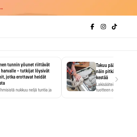
 →
en tunnin yöunet riittävät
Takuu päättyi, myyjän
 harvalle – tutkijat löysivät
näin pitkään kodinko
›
it, jotka erottavat heidät
kestää
sta
Lakisääteinen virhevast
ihmisistä nukkuu neljä tuntia ja
tuotteen oletetun kestoi
ilti…