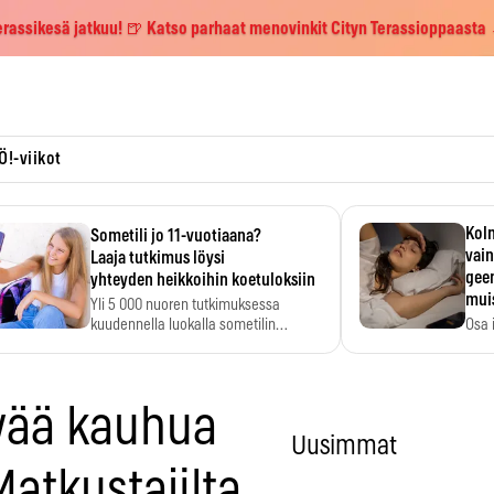
erassikesä jatkuu! 🍺 Katso parhaat menovinkit Cityn Terassioppaasta
Ö!-viikot
Kolm
Sometili jo 11-vuotiaana?
vain
Laaja tutkimus löysi
geen
yhteyden heikkoihin koetuloksiin
mui
Yli 5 000 nuoren tutkimuksessa
kuudennella luokalla sometilin…
Osa 
voi s
lvää kauhua
Uusimmat
Matkustajilta