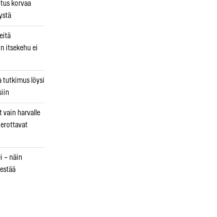
utus korvaa
ystä
eitä
in itsekehu ei
a tutkimus löysi
iin
 vain harvalle
a erottavat
i – näin
estää