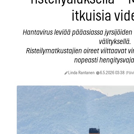
itkuisia vid
Hantavirus leviää pääasiassa jyrsijöiden v
välityksellä.
Risteilymatkustajien oireet viittaavat vi
nopeasti hengitysvaj
Linda Rantanen
6.5.2026 03:38
(Päiv