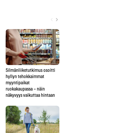
‹
›
Silmänliiketutkimus osoitti
Punkin purema ja punoitus –
Sei
hyllyn tehokkaimmat
Milloin kyse on
yh
myyntipaikat
borrelioosista?
va
ruokakaupassa – näin
näkyvyys vaikuttaa hintaan