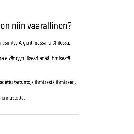
 on niin vaarallinen?
a esiintyy Argentiinassa ja Chilessä.
ta eivät tyypillisesti enää ihmisestä
todettu tartuntoja ihmisestä ihmiseen.
a ennustetta.