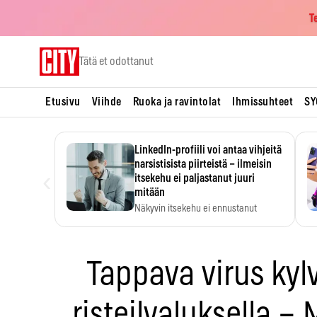
T
Skip
Tätä et odottanut
to
content
Etusivu
Viihde
Ruoka ja ravintolat
Ihmissuhteet
SY
LinkedIn-profiili voi antaa vihjeitä
narsistisista piirteistä – ilmeisin
‹
itsekehu ei paljastanut juuri
mitään
Näkyvin itsekehu ei ennustanut
narsistisia piirteitä.
Tappava virus ky
risteilyaluksella – 