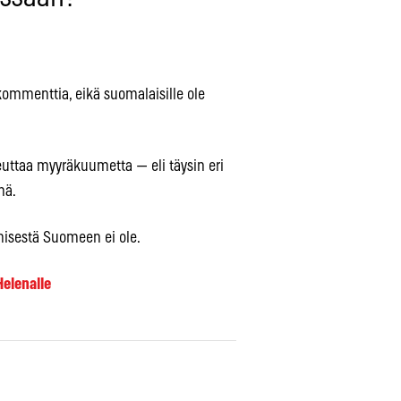
kommenttia, eikä suomalaisille ole
uttaa myyräkuumetta — eli täysin eri
mä.
ämisestä Suomeen ei ole.
Helenalle