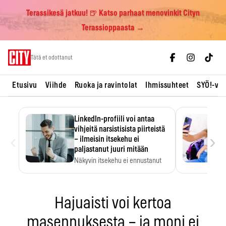
Terassikesä jatkuu! 🍺 Katso parhaat menovinkit Cityn
Terassioppaasta →
Skip
Tätä et odottanut
to
content
Etusivu
Viihde
Ruoka ja ravintolat
Ihmissuhteet
SYÖ!-vii
LinkedIn-profiili voi antaa
vihjeitä narsistisista piirteistä
‹
›
– ilmeisin itsekehu ei
paljastanut juuri mitään
Näkyvin itsekehu ei ennustanut
narsistisia piirteitä.
Hajuaisti voi kertoa
masennuksesta – ja moni ei