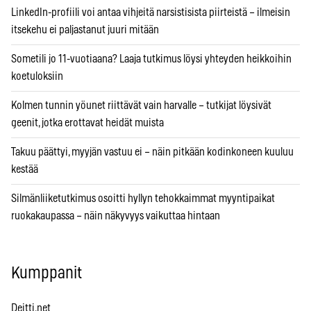
LinkedIn-profiili voi antaa vihjeitä narsistisista piirteistä – ilmeisin
itsekehu ei paljastanut juuri mitään
Sometili jo 11-vuotiaana? Laaja tutkimus löysi yhteyden heikkoihin
koetuloksiin
Kolmen tunnin yöunet riittävät vain harvalle – tutkijat löysivät
geenit, jotka erottavat heidät muista
Takuu päättyi, myyjän vastuu ei – näin pitkään kodinkoneen kuuluu
kestää
Silmänliiketutkimus osoitti hyllyn tehokkaimmat myyntipaikat
ruokakaupassa – näin näkyvyys vaikuttaa hintaan
Kumppanit
Deitti.net