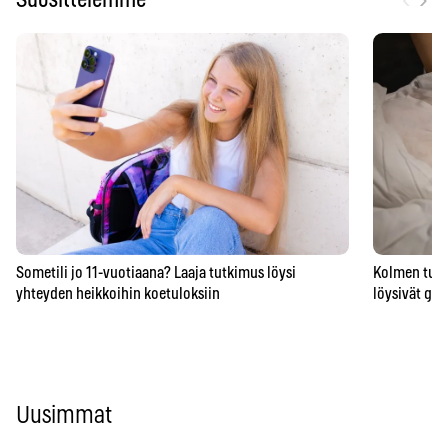
Sometili jo 11-vuotiaana? Laaja tutkimus löysi
Kolmen tunni
yhteyden heikkoihin koetuloksiin
löysivät gee
Uusimmat