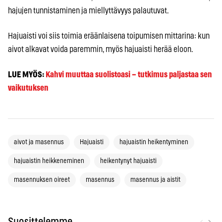
hajujen tunnistaminen ja miellyttävyys palautuvat.
Hajuaisti voi siis toimia eräänlaisena toipumisen mittarina: kun
aivot alkavat voida paremmin, myös hajuaisti herää eloon.
LUE MYÖS:
Kahvi muuttaa suolistoasi – tutkimus paljastaa sen
vaikutuksen
aivot ja masennus
Hajuaisti
hajuaistin heikentyminen
hajuaistin heikkeneminen
heikentynyt hajuaisti
masennuksen oireet
masennus
masennus ja aistit
‹
›
Suosittelemme