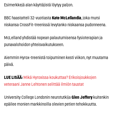
Esimerkkejä alan käyttäjistä löytyy paljon.
BBC haastatteli 32-vuotiasta
Kate McLellandia
, joka mursi
niskansa CrossFit-treenissä levytanko niskaansa pudonneena.
McLelland yhdistää nopean palautumisensa fysioterapian ja
punavalohoidon yhteisvaikutukseen.
Aiemmin Hyrox-treenistä toipuminen kesti viikon, nyt muutama
päivä.
LUE LISÄÄ:
Mikä Hyroxissa koukuttaa? Erikoisjoukkojen
veteraani Janne Lehtonen selittää ilmiön taustat
University College Londonin neurotutkija
Glen Jeffery
kuitenkin
epäilee monien markkinoilla olevien petien tehokkuutta.