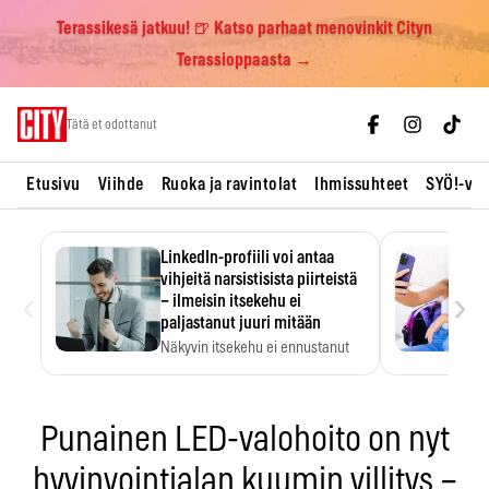
Terassikesä jatkuu! 🍺 Katso parhaat menovinkit Cityn
Terassioppaasta →
Skip
Tätä et odottanut
to
content
Etusivu
Viihde
Ruoka ja ravintolat
Ihmissuhteet
SYÖ!-vii
LinkedIn-profiili voi antaa
vihjeitä narsistisista piirteistä
‹
›
– ilmeisin itsekehu ei
paljastanut juuri mitään
Näkyvin itsekehu ei ennustanut
narsistisia piirteitä.
Punainen LED-valohoito on nyt
hyvinvointialan kuumin villitys –