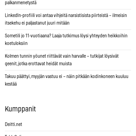
palkanmenetystä
LinkedIn-profiili voi antaa vihjeitä narsistisista piirteistä – ilmeisin
itsekehu ei paljastanut juuri mitään
Sometili jo 11-vuotiaana? Laaja tutkimus löysi yhteyden heikkoihin
koetuloksiin
Kolmen tunnin yöunet riittävät vain harvalle – tutkijat löysivät
geenit, jotka erottavat heidät muista
Takuu päättyi, myyjän vastuu ei – näin pitkään kodinkoneen kuuluu
kestää
Kumppanit
Deitti.net