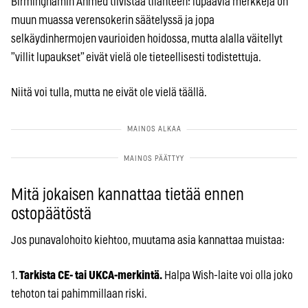
Birminghamin Ahmed tiivistää tilanteen: lupaavia merkkejä on
muun muassa verensokerin säätelyssä ja jopa
selkäydinhermojen vaurioiden hoidossa, mutta alalla väitellyt
”villit lupaukset” eivät vielä ole tieteellisesti todistettuja.
Niitä voi tulla, mutta ne eivät ole vielä täällä.
Mitä jokaisen kannattaa tietää ennen
ostopäätöstä
Jos punavalohoito kiehtoo, muutama asia kannattaa muistaa:
1.
Tarkista CE- tai UKCA-merkintä.
Halpa Wish-laite voi olla joko
tehoton tai pahimmillaan riski.