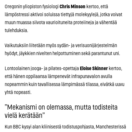
Oregonin yliopiston fysiologi
Chris Minson
kertoo, että
lämpöstressi aktivoi soluissa tiettyjä molekyylejä, jotka voivat
muun muassa siivota vaurioituneita proteiineja ja vähentää
tulehduksia.
Vaikutuksiin liitetään myös sydän- ja verisuonijärjestelmän
hyödyt, jäykkien nivelten helpottuminen sekä parantunut uni.
Lontoolainen jooga- ja pilates-opettaja
Eloise Skinner
kertoo,
että hänen oppilaansa lämpenevät infrapunavalon avulla
nopeammin kuin tavallisessa lämpimässä tilassa, eivätkä uuvu
yhtä nopeasti.
”Mekanismi on olemassa, mutta todisteita
vielä kerätään”
Kun BBC kysyi alan kliinisestä todistuspohjasta, Manchesterissä