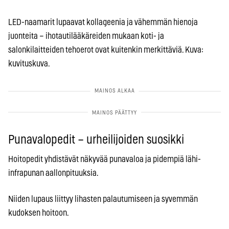
LED-naamarit lupaavat kollageenia ja vähemmän hienoja
juonteita – ihotautilääkäreiden mukaan koti- ja
salonkilaitteiden teho­erot ovat kuitenkin merkittäviä. Kuva:
kuvituskuva.
Punavalopedit – urheilijoiden suosikki
Hoitopedit yhdistävät näkyvää punavaloa ja pidempiä lähi-
infrapunan aallonpituuksia.
Niiden lupaus liittyy lihasten palautumiseen ja syvemmän
kudoksen hoitoon.