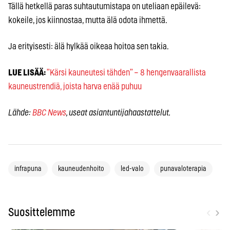
Tällä hetkellä paras suhtautumistapa on uteliaan epäilevä:
kokeile, jos kiinnostaa, mutta älä odota ihmettä.
Ja erityisesti: älä hylkää oikeaa hoitoa sen takia.
LUE LISÄÄ:
”Kärsi kauneutesi tähden” – 8 hengenvaarallista
kauneustrendiä, joista harva enää puhuu
Lähde:
BBC News
, useat asiantuntijahaastattelut.
infrapuna
kauneudenhoito
led-valo
punavaloterapia
‹
›
Suosittelemme