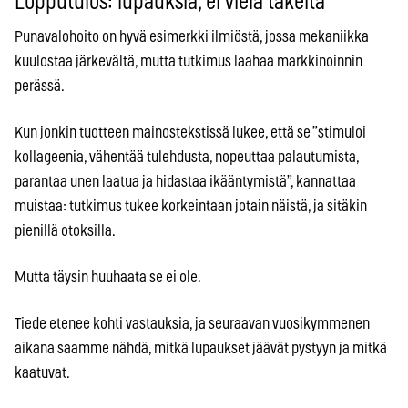
Lopputulos: lupauksia, ei vielä takeita
Punavalohoito on hyvä esimerkki ilmiöstä, jossa mekaniikka
kuulostaa järkevältä, mutta tutkimus laahaa markkinoinnin
perässä.
Kun jonkin tuotteen mainostekstissä lukee, että se ”stimuloi
kollageenia, vähentää tulehdusta, nopeuttaa palautumista,
parantaa unen laatua ja hidastaa ikääntymistä”, kannattaa
muistaa: tutkimus tukee korkeintaan jotain näistä, ja sitäkin
pienillä otoksilla.
Mutta täysin huuhaata se ei ole.
Tiede etenee kohti vastauksia, ja seuraavan vuosikymmenen
aikana saamme nähdä, mitkä lupaukset jäävät pystyyn ja mitkä
kaatuvat.