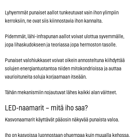
Lyhyemmät punaiset aallot tunkeutuvat vain ihon ylimpiin
kerroksiin, ne ovat siis kiinnostavia ihon kannalta.
Pidemmät, lähi-infrapunan aallot voivat ulottua syvemmälle,
jopa lihaskudokseen ja teoriassa jopa hermoston tasolle.
Punaiset valohiukkaset voivat oikein annosteltuna kiihdyttää
solujen energiantuotantoa niiden mitokondrioissa ja auttaa
vaurioituneita soluja korjaamaan itseään.
Tähän mekanismiin nojautuvat lähes kaikki alan väitteet.
LED-naamarit – mitä iho saa?
Kasvonaamarit käyttävät pääosin näkyvää punaista valoa.
Iho on kasvoissa luonnostaan ohuempaa kuin muualla kehossa,