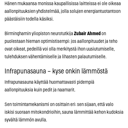
Hänen mukaansa monissa kaupallisissa laitteissa ei ole oikeaa
aallonpituuksien yhdistelmää, jolla solujen energiantuotantoon
päästäisiin todella käsiksi.
Birminghamin yliopiston neurotutkija
Zubair Ahmed
on
puolestaan hieman optimistisempi: jos aallonpituudet ja teho
ovat oikeat, pedeillä voi olla merkitystä ihon uusiutumiselle,
tulehduksen vähentämiselle ja lihasten palautumiselle.
Infrapunasauna – kyse onkin lämmöstä
Infrapunasauna käyttää huomattavasti pidempiä
aallonpituuksia kuin pedit ja naamarit.
Sen toimintamekanismi on osittain eri: sen sijaan, että valo
iskisi suoraan mitokondrioihin, sauna lämmittää kehon kudoksia
syvältä lämmön avulla.