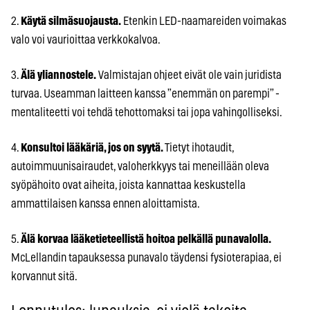
2.
Käytä silmäsuojausta.
Etenkin LED-naamareiden voimakas
valo voi vaurioittaa verkkokalvoa.
3.
Älä yliannostele.
Valmistajan ohjeet eivät ole vain juridista
turvaa. Useamman laitteen kanssa ”enemmän on parempi” -
mentaliteetti voi tehdä tehottomaksi tai jopa vahingolliseksi.
4.
Konsultoi lääkäriä, jos on syytä.
Tietyt ihotaudit,
autoimmuunisairaudet, valoherkkyys tai meneillään oleva
syöpähoito ovat aiheita, joista kannattaa keskustella
ammattilaisen kanssa ennen aloittamista.
5.
Älä korvaa lääketieteellistä hoitoa pelkällä punavalolla.
McLellandin tapauksessa punavalo täydensi fysioterapiaa, ei
korvannut sitä.