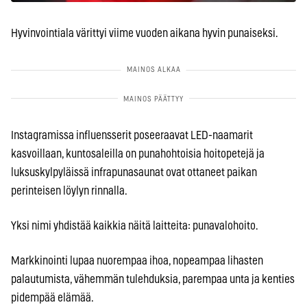
Hyvinvointiala värittyi viime vuoden aikana hyvin punaiseksi.
Instagramissa influensserit poseeraavat LED-naamarit
kasvoillaan, kuntosaleilla on punahohtoisia hoitopetejä ja
luksuskylpyläissä infrapunasaunat ovat ottaneet paikan
perinteisen löylyn rinnalla.
Yksi nimi yhdistää kaikkia näitä laitteita: punavalohoito.
Markkinointi lupaa nuorempaa ihoa, nopeampaa lihasten
palautumista, vähemmän tulehduksia, parempaa unta ja kenties
pidempää elämää.