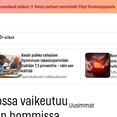
erassikesä jatkuu! 🍺 Katso parhaat menovinkit Cityn Terassioppaasta
Ö!-viikot
Kesän palkka ratkaisee:
Roma
Opintotuen takaisinperintään
jota
lisätään 7,5 prosenttia – näin sen
tutk
välttää
Tutk
Syyslukukauden tukikuukausien
uhrej
määrä ratkeaa sillä, mitä kesällä
ehti…
ossa vaikeutuu
Uusimmat
in hommissa