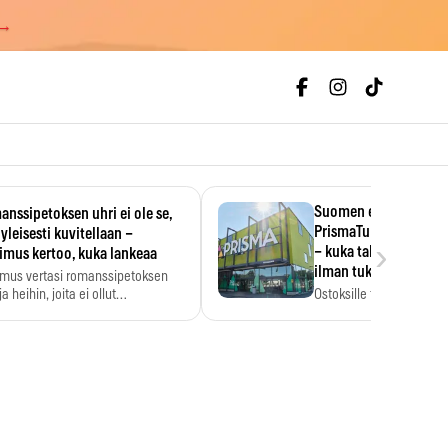
 →
Suomen ensimmäine
nssipetoksen uhri ei ole se,
PrismaTukku avautui 
 yleisesti kuvitellaan –
›
– kuka tahansa pääsee
imus kertoo, kuka lankeaa
ilman tukkukorttia
imus vertasi romanssipetoksen
a heihin, joita ei ollut…
Ostoksille tarvitse tukku
yksikköhinta kannattaa t