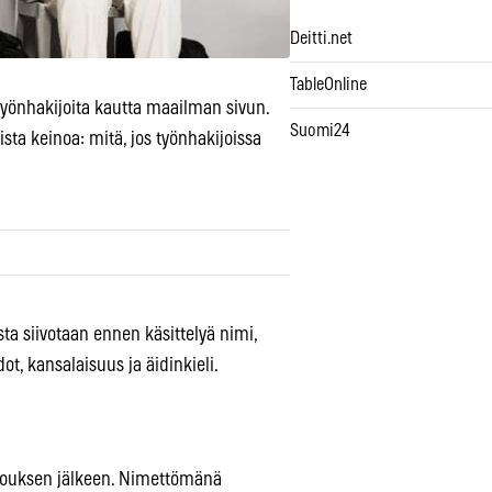
Deitti.net
TableOnline
 työnhakijoita kautta maailman sivun.
Suomi24
sta keinoa: mitä, jos työnhakijoissa
ta siivotaan ennen käsittelyä nimi,
dot, kansalaisuus ja äidinkieli.
vouksen jälkeen. Nimettömänä