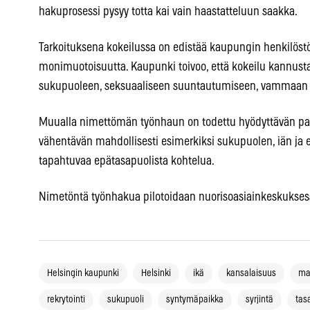
hakuprosessi pysyy totta kai vain haastatteluun saakka.
Tarkoituksena kokeilussa on edistää kaupungin henkilöstön
monimuotoisuutta. Kaupunki toivoo, että kokeilu kannustaa 
sukupuoleen, seksuaaliseen suuntautumiseen, vammaan t
Muualla nimettömän työnhaun on todettu hyödyttävän pai
vähentävän mahdollisesti esimerkiksi sukupuolen, iän ja e
tapahtuvaa epätasapuolista kohtelua.
Nimetöntä työnhakua pilotoidaan nuorisoasiainkeskukses
Helsingin kaupunki
Helsinki
ikä
kansalaisuus
ma
rekrytointi
sukupuoli
syntymäpaikka
syrjintä
tas