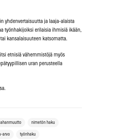
 yhdenvertaisuutta ja laaja-alaista
työnhakijoiksi erilaisia ihmisiä ikään,
ai kansalaisuuteen katsomatta.
tsi etnisiä vähemmistöjä myös
pätyypillisen uran perusteella
sa.
ahanmuutto
nimetön haku
a-arvo
työnhaku