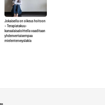
Ba
Ka
Jokaisella on oikeus hoitoon
ai
Uuden materian ostaminen
– Terapiatakuu-
Rat
on pannassa, mutta
kansalaisaloittella vaaditaan
to
deodorantin saa uusia –
yhdenvertaisempaa
Ostolakkoilijat vastustavat
mielenterveyslakia
kertakäyttökulttuuria
ute