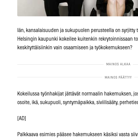
Iän, kansalaisuuden ja sukupuolen perusteella on syrjitty
Helsingin kaupunki kokeilee kuitenkin rekrytoinnissaan toi
keskityttäisiinkin vain osaamiseen ja työkokemukseen?
Kokeilussa työnhakijat jättävät normaalin hakemuksen, jos
osoite, ikä, sukupuoli, syntymäpaikka, siviilisääty, perhetie
[AD]
Palkkaava esimies pääsee hakemukseen käsiksi vasta sii