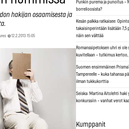
Punkin purema ja punoitus – M
borrelioosista?
edon hakijan osaamisesta ja
Kesän palkka ratkaisee: Opint
a.
takaisinperintään lisätään 7,5 
näin sen välttää
ures
12.2.2013 15:05
Romanssipetoksen uhri ei ole se
kuvitellaan – tutkimus kertoo,
Suomen ensimmäinen PrismaT
Tampereelle – kuka tahansa pä
ilman tukkukorttia
Seiska: Martina Aitolehti haki
konkurssiin – vanhat verot ka
Kumppanit