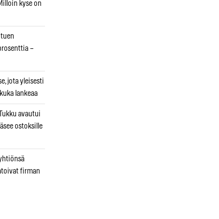
illoin kyse on
otuen
prosenttia –
, jota yleisesti
 kuka lankeaa
ukku avautui
äsee ostoksille
 yhtiönsä
atoivat firman