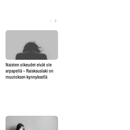
‹
›
Naisten oikeudet eivät ole
Cat callingia, rasistista
arpapeliä – Raiskauslaki on
Lu
mölinää ja vammaisten
muutoksen kynnyksellä
ih
syrjintää – Somekasvot,
Vit
näyttelijät ja kuljettajat
Ma
vaativat matkustusrauhaa
julkiseen liikenteeseen