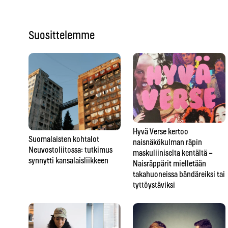
Suosittelemme
Hyvä Verse kertoo
Suomalaisten kohtalot
naisnäkökulman räpin
Neuvostoliitossa: tutkimus
maskuliiniselta kentältä –
synnytti kansalaisliikkeen
Naisräppärit mielletään
takahuoneissa bändäreiksi tai
tyttöystäviksi