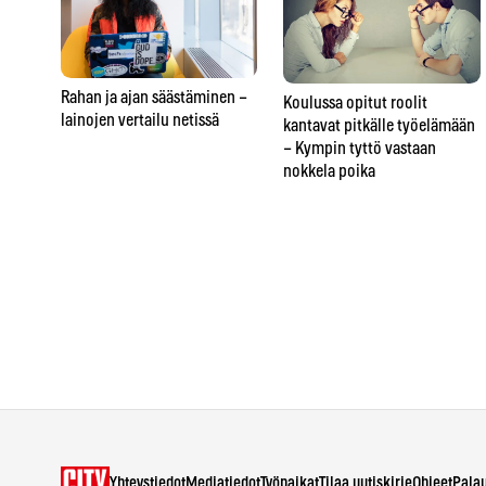
Rahan ja ajan säästäminen –
Koulussa opitut roolit
lainojen vertailu netissä
kantavat pitkälle työelämään
– Kympin tyttö vastaan
nokkela poika
Yhteystiedot
Mediatiedot
Työpaikat
Tilaa uutiskirje
Ohjeet
Pala