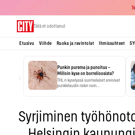
T
Skip
Tätä et odottanut
to
content
Etusivu
Viihde
Ruoka ja ravintolat
Ihmissuhteet
SY
Punkin purema ja punoitus –
‹
Milloin kyse on borrelioosista?
THL:n kyselyssä suomalaiset arvioivat
punkkitaudin riskin noin
kymmenkertaiseksi…
Syrjiminen työhönot
Helsingin kaupung