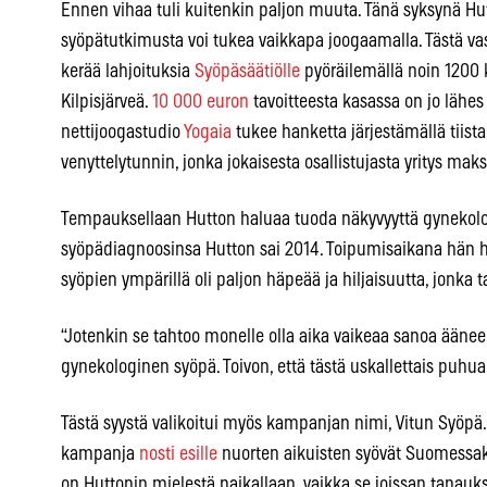
Ennen vihaa tuli kuitenkin paljon muuta. Tänä syksynä Hu
syöpätutkimusta voi tukea vaikkapa joogaamalla. Tästä v
kerää lahjoituksia
Syöpäsäätiölle
pyöräilemällä noin 1200 
Kilpisjärveä.
10 000 euron
tavoitteesta kasassa on jo lähe
nettijoogastudio
Yogaia
tukee hanketta järjestämällä tiist
venyttelytunnin, jonka jokaisesta osallistujasta yritys mak
Tempauksellaan Hutton haluaa tuoda näkyvyyttä gynekolog
syöpädiagnoosinsa Hutton sai 2014. Toipumisaikana hän h
syöpien ympärillä oli paljon häpeää ja hiljaisuutta, jonka 
“Jotenkin se tahtoo monelle olla aika vaikeaa sanoa ääneen
gynekologinen syöpä. Toivon, että tästä uskallettais puhu
Tästä syystä valikoitui myös kampanjan nimi, Vitun Syöpä.
kampanja
nosti esille
nuorten aikuisten syövät Suomessak
on Huttonin mielestä paikallaan, vaikka se joissan tapauk