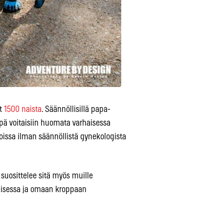
ut
1500 naista
. Säännöllisillä papa-
öpä voitaisiin huomata varhaisessa
oissa ilman säännöllistä gynekologista
 suosittelee sitä myös muille
aamisessa ja omaan kroppaan