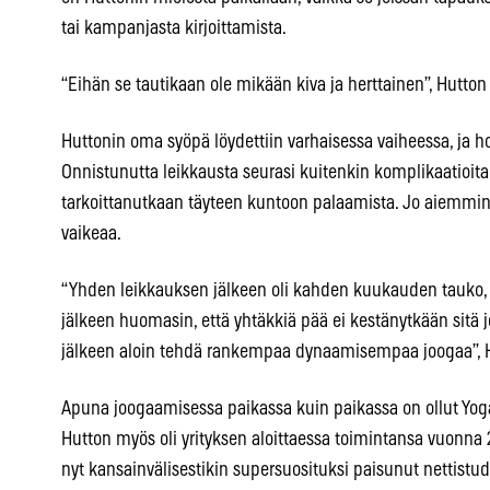
tai kampanjasta kirjoittamista.
“Eihän se tautikaan ole mikään kiva ja herttainen”, Hutton
Huttonin oma syöpä löydettiin varhaisessa vaiheessa, ja ho
Onnistunutta leikkausta seurasi kuitenkin komplikaatioita
tarkoittanutkaan täyteen kuntoon palaamista. Jo aiemmin 
vaikeaa.
“Yhden leikkauksen jälkeen oli kahden kuukauden tauko, 
jälkeen huomasin, että yhtäkkiä pää ei kestänytkään sitä j
jälkeen aloin tehdä rankempaa dynaamisempaa joogaa”, H
Apuna joogaamisessa paikassa kuin paikassa on ollut Yog
Hutton myös oli yrityksen aloittaessa toimintansa vuonna 
nyt kansainvälisestikin supersuosituksi paisunut nettistud