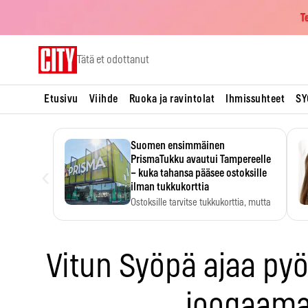
T
Skip
Tätä et odottanut
to
content
Etusivu
Viihde
Ruoka ja ravintolat
Ihmissuhteet
SY
Suomen ensimmäinen
PrismaTukku avautui Tampereelle
‹
– kuka tahansa pääsee ostoksille
ilman tukkukorttia
Ostoksille tarvitse tukkukorttia, mutta
yksikköhinta kannattaa tarkistaa itse.
Vitun Syöpä ajaa pyö
joogaam