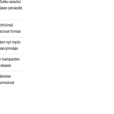
ukku avautui
äsee ostoksille
 yhtiönsä
atoivat firman
jeni nyt myös
 riskiryhmään
uin hampaiden
tekseen
laisissa
kumosivat