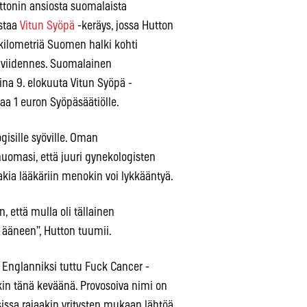
ttonin ansiosta suomalaista
astaa
Vitun Syöpä
-keräys, jossa Hutton
kilometriä Suomen halki kohti
s viidennes. Suomalainen
aina 9. elokuuta Vitun Syöpä -
saa 1 euron Syöpäsäätiölle.
isille syöville. Oman
uomasi, että juuri gynekologisten
takia lääkäriin menokin voi lykkääntyä.
, että mulla oli tällainen
a ääneen”, Hutton tuumii.
 Englanniksi tuttu Fuck Cancer -
in tänä keväänä. Provosoiva nimi on
sissa rajaakin yritysten mukaan lähtöä