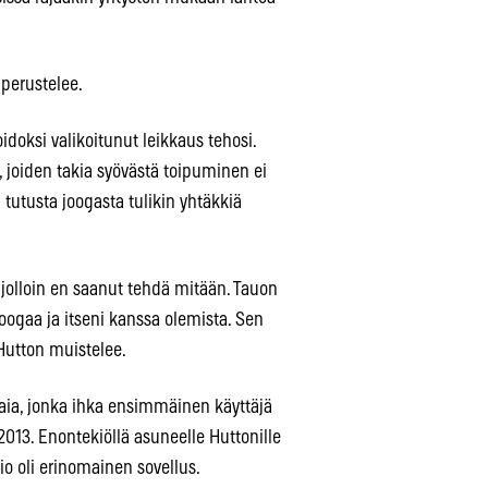
 perustelee.
idoksi valikoitunut leikkaus tehosi.
, joiden takia syövästä toipuminen ei
tutusta joogasta tulikin yhtäkkiä
jolloin en saanut tehdä mitään. Tauon
oogaa ja itseni kanssa olemista. Sen
utton muistelee.
aia, jonka ihka ensimmäinen käyttäjä
2013. Enontekiöllä asuneelle Huttonille
io oli erinomainen sovellus.