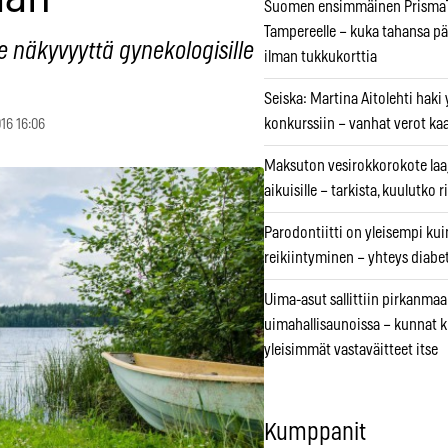
Suomen ensimmäinen PrismaT
Tampereelle – kuka tahansa pä
e näkyvyyttä gynekologisille
ilman tukkukorttia
Seiska: Martina Aitolehti haki
konkurssiin – vanhat verot ka
16 16:06
Maksuton vesirokkorokote laa
aikuisille – tarkista, kuulutko
Parodontiitti on yleisempi k
reikiintyminen – yhteys diabe
Uima-asut sallittiin pirkanmaa
uimahallisaunoissa – kunnat 
yleisimmät vastaväitteet itse
Kumppanit