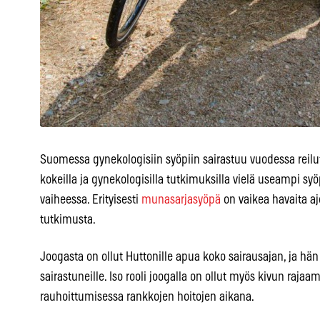
Suomessa gynekologisiin syöpiin sairastuu vuodessa reil
kokeilla ja gynekologisilla tutkimuksilla vielä useampi sy
vaiheessa. Erityisesti
munasarjasyöpä
on vaikea havaita aj
tutkimusta.
Joogasta on ollut Huttonille apua koko sairausajan, ja hän
sairastuneille. Iso rooli joogalla on ollut myös kivun raj
rauhoittumisessa rankkojen hoitojen aikana.