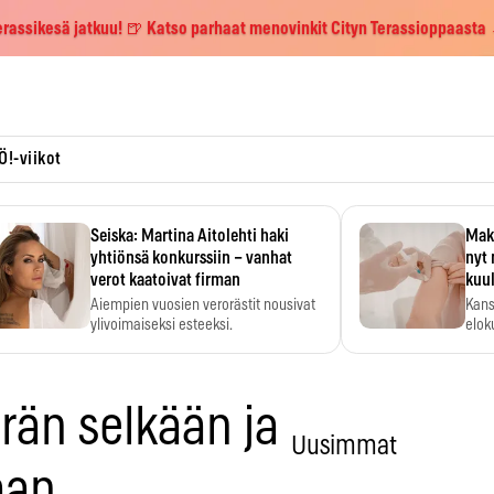
erassikesä jatkuu! 🍺 Katso parhaat menovinkit Cityn Terassioppaasta
Ö!-viikot
Seiska: Martina Aitolehti haki
Maks
yhtiönsä konkurssiin – vanhat
nyt 
verot kaatoivat firman
kuu
Aiempien vuosien verorästit nousivat
Kans
ylivoimaiseksi esteeksi.
elok
rän selkään ja
Uusimmat
aan