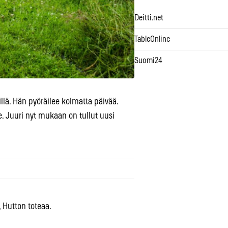
Deitti.net
TableOnline
Suomi24
lä. Hän pyöräilee kolmatta päivää.
e. Juuri nyt mukaan on tullut uusi
, Hutton toteaa.