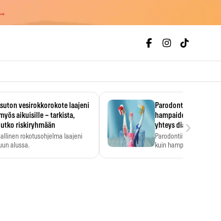
 →
uton vesirokkorokote laajeni
Parodontiitti on ylei
myös aikuisille – tarkista,
hampaiden reikiintym
›
lutko riskiryhmään
yhteys diabetekseen
allinen rokotusohjelma laajeni
Parodontiitti on Suomes
uun alussa.
kuin hampaiden reikiint