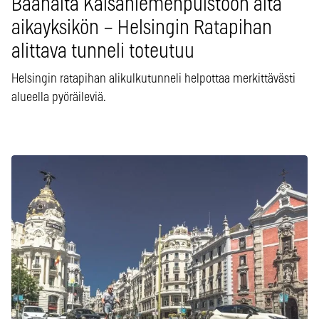
Baanalta Kaisaniemenpuistoon alta
aikayksikön – Helsingin Ratapihan
alittava tunneli toteutuu
Helsingin ratapihan alikulkutunneli helpottaa merkittävästi
alueella pyöräileviä.