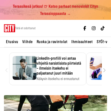
Terassikesä jatkuu! 🍺 Katso parhaat menovinkit Cityn
Terassioppaasta →
Skip
Tätä et odottanut
to
content
Etusivu
Viihde
Ruoka ja ravintolat
Ihmissuhteet
SYÖ!-vii
LinkedIn-profiili voi antaa
vihjeitä narsistisista piirteistä
‹
›
– ilmeisin itsekehu ei
paljastanut juuri mitään
Näkyvin itsekehu ei ennustanut
narsistisia piirteitä.