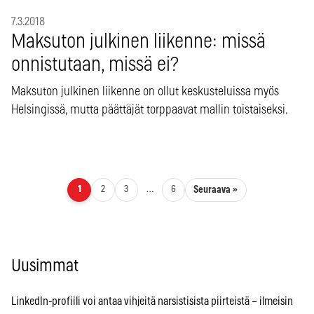
7.3.2018
Maksuton julkinen liikenne: missä
onnistutaan, missä ei?
Maksuton julkinen liikenne on ollut keskusteluissa myös
Helsingissä, mutta päättäjät torppaavat mallin toistaiseksi.
Artikkelien sivutus
Seuraava »
1
2
3
…
6
Uusimmat
LinkedIn-profiili voi antaa vihjeitä narsistisista piirteistä – ilmeisin