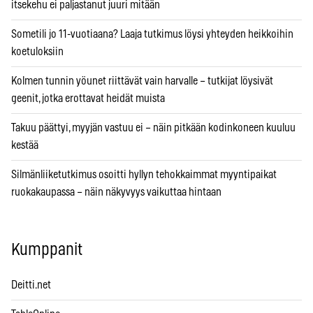
itsekehu ei paljastanut juuri mitään
Sometili jo 11-vuotiaana? Laaja tutkimus löysi yhteyden heikkoihin
koetuloksiin
Kolmen tunnin yöunet riittävät vain harvalle – tutkijat löysivät
geenit, jotka erottavat heidät muista
Takuu päättyi, myyjän vastuu ei – näin pitkään kodinkoneen kuuluu
kestää
Silmänliiketutkimus osoitti hyllyn tehokkaimmat myyntipaikat
ruokakaupassa – näin näkyvyys vaikuttaa hintaan
Kumppanit
Deitti.net