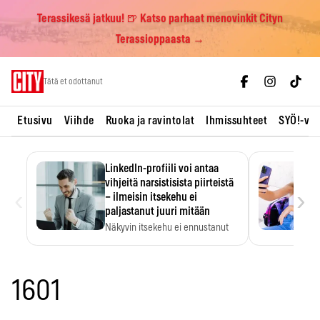
Terassikesä jatkuu! 🍺 Katso parhaat menovinkit Cityn
Terassioppaasta →
Skip
Tätä et odottanut
to
content
Etusivu
Viihde
Ruoka ja ravintolat
Ihmissuhteet
SYÖ!-vii
LinkedIn-profiili voi antaa
vihjeitä narsistisista piirteistä
‹
›
– ilmeisin itsekehu ei
paljastanut juuri mitään
Näkyvin itsekehu ei ennustanut
narsistisia piirteitä.
1601