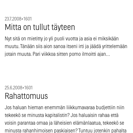
23.7.2008
•
1601
Mitta on tullut täyteen
Nyt sitä on mietitty jo yli puoli vuotta ja asia ei miksikään
muutu. Tänään siis aion sanoa itseni irti ja jäädä yrittelemään
jotain muuta. Pari viikkoa sitten pomo ilmoitti ajan…
25.6.2008
•
1601
Rahattomuus
Jos haluan hieman enemmän liikkumavaraa budjettiin niin
tekeekö se minusta kapitalistin? Jos haluaisin rahaa että
voisin parantaa omaa ja läheisien elämänlaatua, tekeekö se
minusta rahanhimoisen paskiaisen? Tuntuu jotenkin pahalta