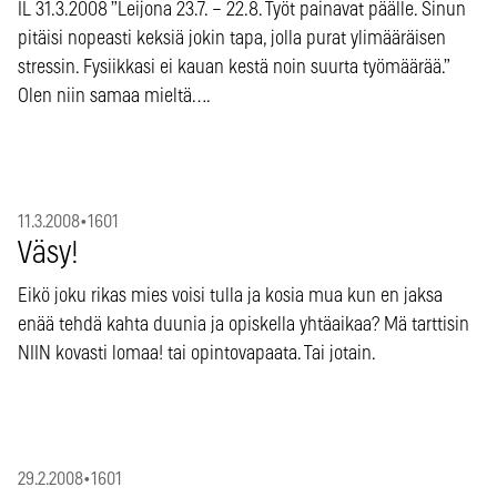
IL 31.3.2008 ”Leijona 23.7. – 22.8. Työt painavat päälle. Sinun
pitäisi nopeasti keksiä jokin tapa, jolla purat ylimääräisen
stressin. Fysiikkasi ei kauan kestä noin suurta työmäärää.”
Olen niin samaa mieltä….
11.3.2008
•
1601
Väsy!
Eikö joku rikas mies voisi tulla ja kosia mua kun en jaksa
enää tehdä kahta duunia ja opiskella yhtäaikaa? Mä tarttisin
NIIN kovasti lomaa! tai opintovapaata. Tai jotain.
29.2.2008
•
1601