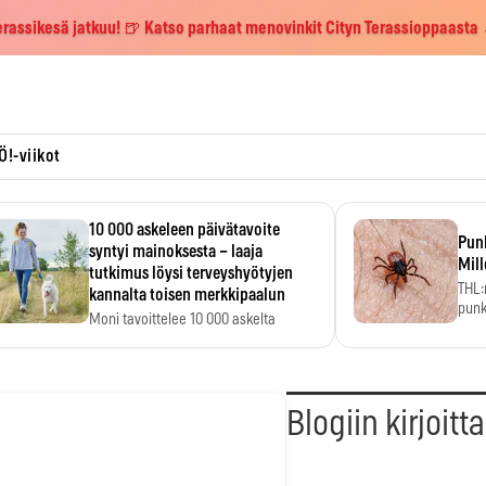
erassikesä jatkuu! 🍺 Katso parhaat menovinkit Cityn Terassioppaasta
Ö!-viikot
10 000 askeleen päivätavoite
Pun
syntyi mainoksesta – laaja
Mill
tutkimus löysi terveyshyötyjen
THL:
kannalta toisen merkkipaalun
punk
Moni tavoittelee 10 000 askelta
kym
päivässä, vaikka luku…
Blogiin kirjoitt