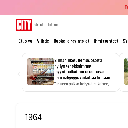
T
Skip
Tätä et odottanut
to
content
Etusivu
Viihde
Ruoka ja ravintolat
Ihmissuhteet
SY
Silmänliiketutkimus osoitti
hyllyn tehokkaimmat
‹
myyntipaikat ruokakaupassa –
näin näkyvyys vaikuttaa hintaan
Tuotteen paikka hyllyssä ratkaisee,
huomataanko se. Kauppiaat
hyödyntävät…
1964