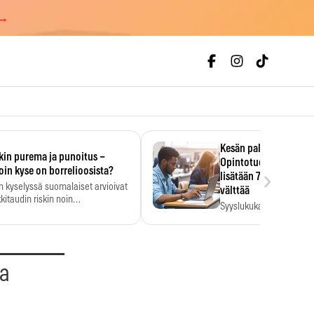
 →
Kesän palkka ratkaise
kin purema ja punoitus –
Opintotuen takaisinp
›
oin kyse on borrelioosista?
lisätään 7,5 prosentti
n kyselyssä suomalaiset arvioivat
välttää
kitaudin riskin noin
Syyslukukauden tukikuu
menkertaiseksi…
määrä ratkeaa sillä, mit
ehti…
aa