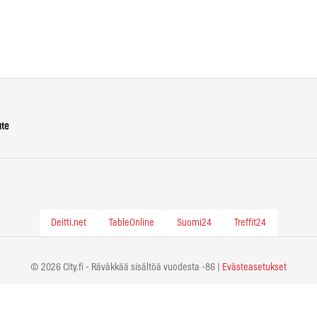
ute
Deitti.net
TableOnline
Suomi24
Treffit24
© 2026 City.fi - Räväkkää sisältöä vuodesta -86 |
Evästeasetukset