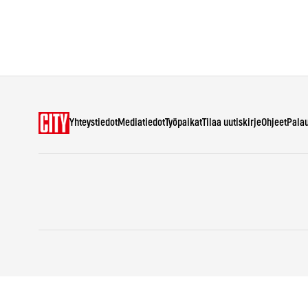
Yhteystiedot
Mediatiedot
Työpaikat
Tilaa uutiskirje
Ohjeet
Pala