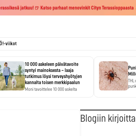
erassikesä jatkuu! 🍺 Katso parhaat menovinkit Cityn Terassioppaasta
Ö!-viikot
10 000 askeleen päivätavoite
Pun
syntyi mainoksesta – laaja
Mill
tutkimus löysi terveyshyötyjen
THL:
kannalta toisen merkkipaalun
punk
Moni tavoittelee 10 000 askelta
kym
päivässä, vaikka luku…
Blogiin kirjoitt