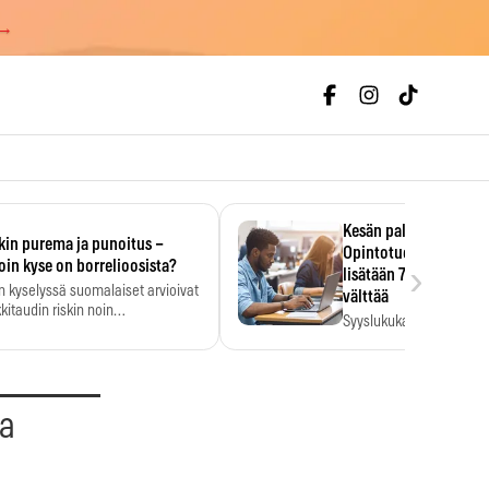
 →
Kesän palkka ratkaise
kin purema ja punoitus –
Opintotuen takaisinp
›
oin kyse on borrelioosista?
lisätään 7,5 prosentti
n kyselyssä suomalaiset arvioivat
välttää
kitaudin riskin noin
Syyslukukauden tukikuu
menkertaiseksi…
määrä ratkeaa sillä, mit
ehti…
aa