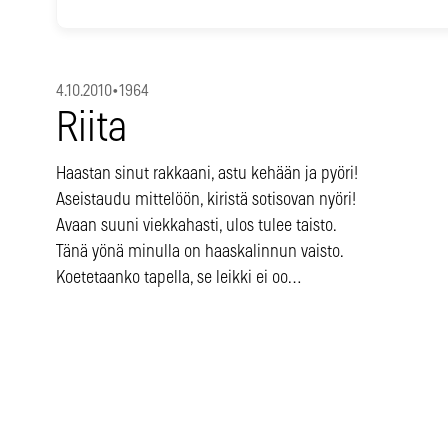
4.10.2010
•
1964
Riita
Haastan sinut rakkaani, astu kehään ja pyöri!
Aseistaudu mittelöön, kiristä sotisovan nyöri!
Avaan suuni viekkahasti, ulos tulee taisto.
Tänä yönä minulla on haaskalinnun vaisto.
Koetetaanko tapella, se leikki ei oo…