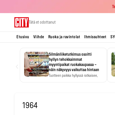
T
Skip
Tätä et odottanut
to
content
Etusivu
Viihde
Ruoka ja ravintolat
Ihmissuhteet
SY
Silmänliiketutkimus osoitti
hyllyn tehokkaimmat
‹
myyntipaikat ruokakaupassa –
näin näkyvyys vaikuttaa hintaan
Tuotteen paikka hyllyssä ratkaisee,
huomataanko se. Kauppiaat
hyödyntävät…
1964