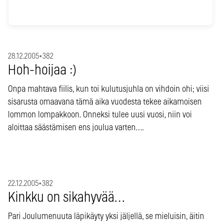
28.12.2005
•
382
Hoh-hoijaa :)
Onpa mahtava fiilis, kun toi kulutusjuhla on vihdoin ohi; viisi
sisarusta omaavana tämä aika vuodesta tekee aikamoisen
lommon lompakkoon. Onneksi tulee uusi vuosi, niin voi
aloittaa säästämisen ens joulua varten….
22.12.2005
•
382
Kinkku on sikahyvää…
Pari Joulumenuuta läpikäyty yksi jäljellä, se mieluisin, äitin