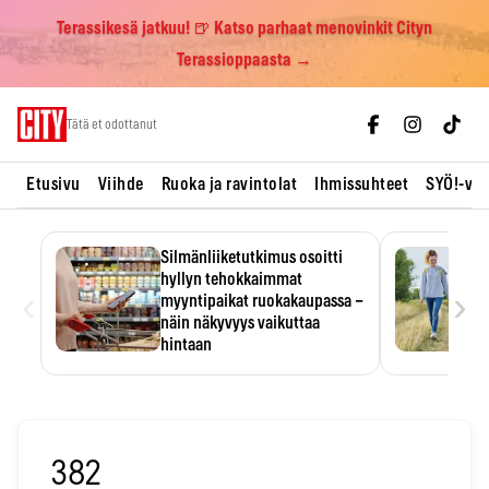
Terassikesä jatkuu! 🍺 Katso parhaat menovinkit Cityn
Terassioppaasta →
Skip
Tätä et odottanut
to
content
Etusivu
Viihde
Ruoka ja ravintolat
Ihmissuhteet
SYÖ!-vii
Silmänliiketutkimus osoitti
hyllyn tehokkaimmat
‹
›
myyntipaikat ruokakaupassa –
näin näkyvyys vaikuttaa
hintaan
Tuotteen paikka hyllyssä
ratkaisee, huomataanko se.
Kauppiaat hyödyntävät…
382