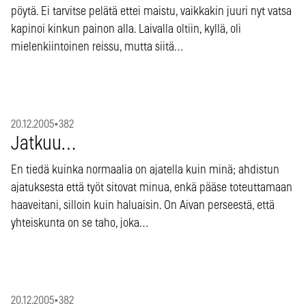
pöytä. Ei tarvitse pelätä ettei maistu, vaikkakin juuri nyt vatsa
kapinoi kinkun painon alla. Laivalla oltiin, kyllä, oli
mielenkiintoinen reissu, mutta siitä…
20.12.2005
•
382
Jatkuu…
En tiedä kuinka normaalia on ajatella kuin minä; ahdistun
ajatuksesta että työt sitovat minua, enkä pääse toteuttamaan
haaveitani, silloin kuin haluaisin. On Aivan perseestä, että
yhteiskunta on se taho, joka…
20.12.2005
•
382