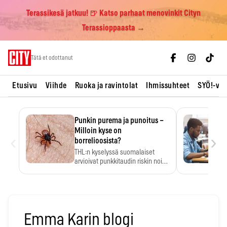
Terassikesä jatkuu! 🍺 Katso parhaat menovinkit Cityn
Terassioppaasta →
Skip
Tätä et odottanut
to
content
Etusivu
Viihde
Ruoka ja ravintolat
Ihmissuhteet
SYÖ!-vii
Punkin purema ja punoitus –
Milloin kyse on
‹
›
borrelioosista?
THL:n kyselyssä suomalaiset
arvioivat punkkitaudin riskin noin
kymmenkertaiseksi…
Emma Karin blogi