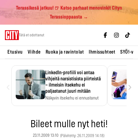
Terassikesä jatkuu! 🍺 Katso parhaat menovinkit Cityn
Terassioppaasta →
Skip
Tätä et odottanut
to
content
Etusivu
Viihde
Ruoka ja ravintolat
Ihmissuhteet
SYÖ!-vii
LinkedIn-profiili voi antaa
vihjeitä narsistisista piirteistä
‹
›
– ilmeisin itsekehu ei
paljastanut juuri mitään
Näkyvin itsekehu ei ennustanut
narsistisia piirteitä.
Bileet mulle nyt heti!
23.11.2009 13:10
(Päivitetty: 26.11.2009 14:18)