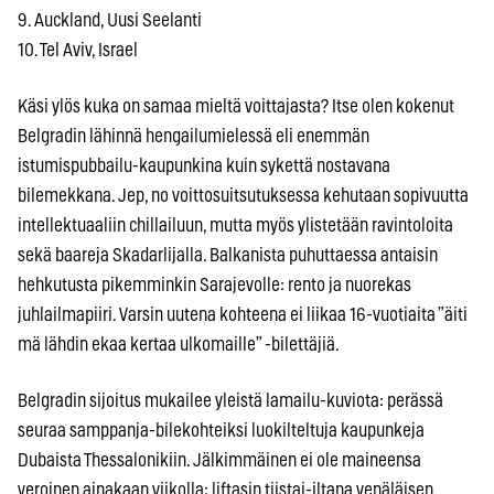
9. Auckland, Uusi Seelanti
10. Tel Aviv, Israel
Käsi ylös kuka on samaa mieltä voittajasta? Itse olen kokenut
Belgradin lähinnä hengailumielessä eli enemmän
istumispubbailu-kaupunkina kuin sykettä nostavana
bilemekkana. Jep, no voittosuitsutuksessa kehutaan sopivuutta
intellektuaaliin chillailuun, mutta myös ylistetään ravintoloita
sekä baareja Skadarlijalla. Balkanista puhuttaessa antaisin
hehkutusta pikemminkin Sarajevolle: rento ja nuorekas
juhlailmapiiri. Varsin uutena kohteena ei liikaa 16-vuotiaita ”äiti
mä lähdin ekaa kertaa ulkomaille” -bilettäjiä.
Belgradin sijoitus mukailee yleistä lamailu-kuviota: perässä
seuraa samppanja-bilekohteiksi luokilteltuja kaupunkeja
Dubaista Thessalonikiin. Jälkimmäinen ei ole maineensa
veroinen ainakaan viikolla: liftasin tiistai-iltana venäläisen