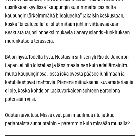
uusrikkaan kyydissä ”kaupungin suurimmalta casinolta
kaupungin tärkeimmältä bilealueelta” takaisin keskustaan,
koska ”bilealueella” ei ollut mitään juhliin viittaavaakaan.
Keskusta tarjosi onneksi mukavia Canary Islands -luokituksen
merenkatselu terasseja.
BA on hyvä. Todella hyvä. Nostaisin silti sen yli Rio de Janeiron
Lapan: ei niin loistelias ja länsimaalainen kuin edellämainittu,
mutta kaupunginosa, jossa joka ovesta pääsee juhlimaan ja
katubileet ovat mahtavia. Pienenä miinuksena, kuvamateriaalia
ei ole, koska kohde on taskuvarkaiden suhteen Barcelona
potenssiin viisi.
Odotan arviotasi. Missä ovat päin maailmaa ilta jatkuu
perjantaista sunnuntaihin – paremmin kuin missään muualla?