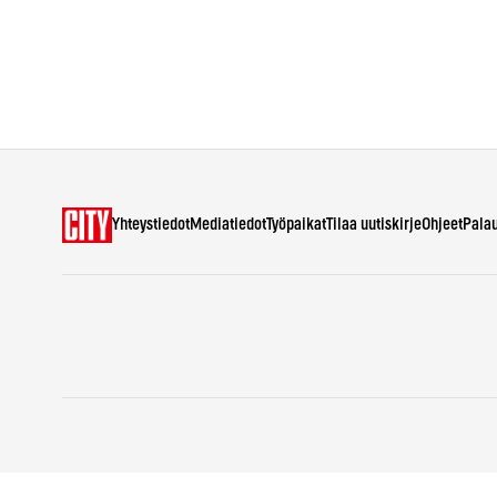
Yhteystiedot
Mediatiedot
Työpaikat
Tilaa uutiskirje
Ohjeet
Pala