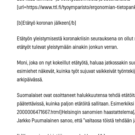
[url=https://www.ttl.fi/tyoymparisto/ergonomian-tietopankki
[b]Etätyö koronan jälkeen[/b]
Etätyön yleistymisestä koronakriisin seurauksena on ollut
etätyöt tulevat yleistymään ainakin jonkun verran.
Moni, joka on nyt kokeillut etätyötä, haluaa jatkossakin su
esimiehet näkevät, kuinka työt sujuvat vaikkeivät työnteki
arkipäivässä.
Suomalaiset ovat osoittaneet halukkuutensa tehdä etätöit
päätettävissä, kuinka paljon etätöitä sallitaan. Esimerkiksi
2000006471667.html]Helsingin sanomien haastattelema[/u
Jarkko Puumalainen sanoo, että ”valtaosa töistä tehdään ja