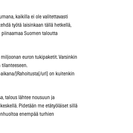
ana, kaikilla ei ole valitettavasti
ehdä työtä laisinkaan tällä hetkellä,
en piinaamaa Suomen taloutta
 miljoonan euron tukipaketit. Varsinkin
 tilanteeseen.
aikana/]Rahoitusta[/url] on kuitenkin
a, talous lähtee nousuun ja
keskellä. Pidetään me etätyöläiset sillä
denhuoltoa enempää turhien