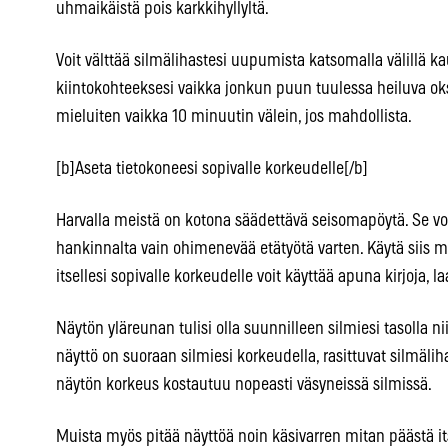
uhmaikäistä pois karkkihyllyltä.
Voit välttää silmälihastesi uupumista katsomalla välillä ka
kiintokohteeksesi vaikka jonkun puun tuulessa heiluva oksa
mieluiten vaikka 10 minuutin välein, jos mahdollista.
[b]Aseta tietokoneesi sopivalle korkeudelle[/b]
Harvalla meistä on kotona säädettävä seisomapöytä. Se vo
hankinnalta vain ohimenevää etätyötä varten. Käytä siis mi
itsellesi sopivalle korkeudelle voit käyttää apuna kirjoja, laa
Näytön yläreunan tulisi olla suunnilleen silmiesi tasolla ni
näyttö on suoraan silmiesi korkeudella, rasittuvat silmä
näytön korkeus kostautuu nopeasti väsyneissä silmissä.
Muista myös pitää näyttöä noin käsivarren mitan päästä its