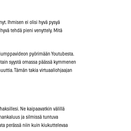
yt. Ihmisen ei olisi hyvä pysyä
hyvä tehdä pieni venyttely. Mitä
n jumppavideon pyörimään Youtubesta.
 Jostain syystä omassa päässä kymmenen
nuuttia. Tämän takia virtuaaliohjaajan
aksillesi. Ne kaipaavatkin välillä
ankaluus ja silmissä tuntuva
ata perässä niin kuin kiukuttelevaa