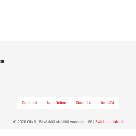
ute
Deitti.net
TableOnline
Suomi24
Treffit24
© 2026 City.fi - Räväkkää sisältöä vuodesta -86 |
Evästeasetukset