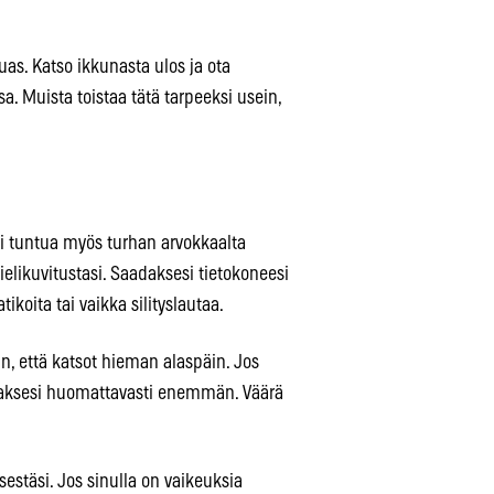
uas. Katso ikkunasta ulos ja ota
. Muista toistaa tätä tarpeeksi usein,
i tuntua myös turhan arvokkaalta
elikuvitustasi. Saadaksesi tietokoneesi
tikoita tai vaikka silityslautaa.
in, että katsot hieman alaspäin. Jos
lihaksesi huomattavasti enemmän. Väärä
estäsi. Jos sinulla on vaikeuksia