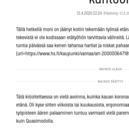
12.4.2020 22:24
(Päivitetty: 12.4.
Tällä hetkellä moni on jäänyt kotiin tekemään työnsä etän
tekevistä ei ole kodissaan etätyöhön tarvittavia välineitä
tuntia päivässä saa kenen tahansa hartiat ja niskat pahaa
[url=https://www.hs.fi/kaupunki/vantaa/art-200000647189
Tätä kirjoitettaessa on vielä avoinna, kuinka kauan korona
etänä. Oli kyse sitten viikoista tai kuukausista, ergonom
työpisteen äären palaaminen tuntuu varmasti vielä paremmal
kuin Quasimodolla.