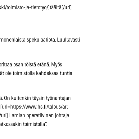
/toimisto-ja-tietotyo/]täältä[/url].
 monenlaista spekulaatiota. Luultavasti
orittaa osan töistä etänä. Myös
jät ole toimistolla kahdeksaa tuntia
ä. On kuitenkin täysin työnantajan
 [url=https://www.hs.fi/talous/art-
rl] Lamian operatiivinen johtaja
tkossakin toimistolla”.