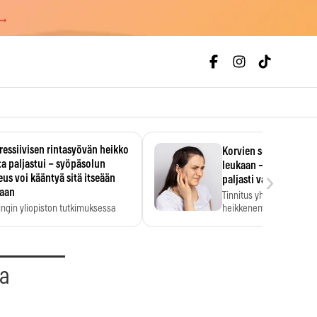
 →
essiivisen rintasyövän heikko
Korvien soiminen voi 
a paljastui – syöpäsolun
leukaan – 47 349 ihmi
›
us voi kääntyä sitä itseään
paljasti vahvan yhtey
taan
Tinnitus yhdistetään ku
ingin yliopiston tutkimuksessa
heikkenemiseen. Meta-a
aktiivisen rintasyövän kasvu
kertoo, että myös…
stui.
aa