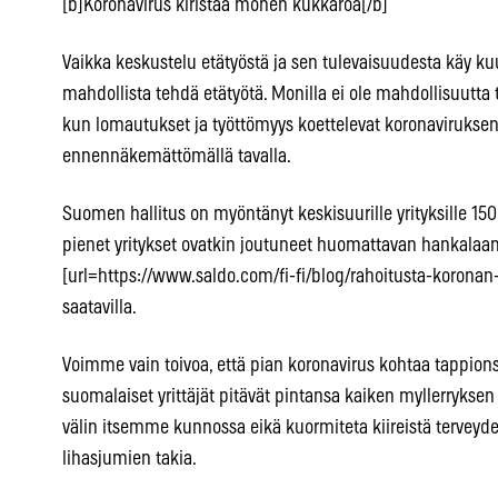
[b]Koronavirus kiristää monen kukkaroa[/b]
Vaikka keskustelu etätyöstä ja sen tulevaisuudesta käy kuum
mahdollista tehdä etätyötä. Monilla ei ole mahdollisuutta t
kun lomautukset ja työttömyys koettelevat koronaviruks
ennennäkemättömällä tavalla.
Suomen hallitus on myöntänyt keskisuurille yrityksille 150
pienet yritykset ovatkin joutuneet huomattavan hankalaan
[url=https://www.saldo.com/fi-fi/blog/rahoitusta-koronan-
saatavilla.
Voimme vain toivoa, että pian koronavirus kohtaa tappions
suomalaiset yrittäjät pitävät pintansa kaiken myllerryksen 
välin itsemme kunnossa eikä kuormiteta kiireistä tervey
lihasjumien takia.