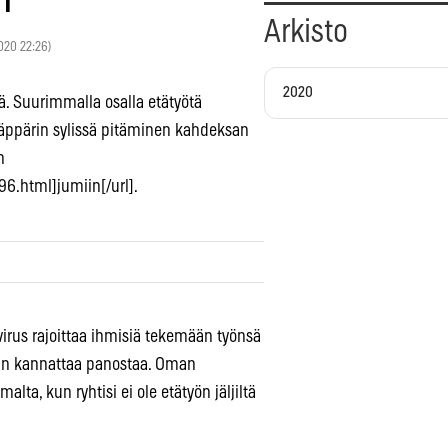
Arkisto
2020 22:26)
2020
ä. Suurimmalla osalla etätyötä
. Läppärin sylissä pitäminen kahdeksan
n
6.html]jumiin[/url].
virus rajoittaa ihmisiä tekemään työnsä
iaan kannattaa panostaa. Oman
ta, kun ryhtisi ei ole etätyön jäljiltä