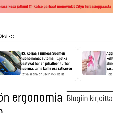
erassikesä jatkuu! 🍺 Katso parhaat menovinkit Cityn Terassioppaasta
Ö!-viikot
HS: Korjaaja nimeää Suomen
Aggr
huonoimmat automallit, jotka
koht
päätyvät hänen pihalleen turhan
ahne
nuorina: tämä kallis osa ratkaisee
vas
Ratkaisijana on usein yksi kallis
Hels
komponentti.
MYC-
hida
työn ergonomia
Blogiin kirjoitt
n