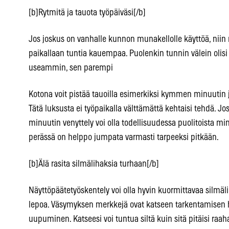
[b]Rytmitä ja tauota työpäiväsi[/b]
Jos joskus on vanhalle kunnon munakellolle käyttöä, niin n
paikallaan tuntia kauempaa. Puolenkin tunnin välein olisi 
useammin, sen parempi
Kotona voit pistää tauoilla esimerkiksi kymmen minuuti
Tätä luksusta ei työpaikalla välttämättä kehtaisi tehdä.
minuutin venyttely voi olla todellisuudessa puolitoista mi
perässä on helppo jumpata varmasti tarpeeksi pitkään.
[b]Älä rasita silmälihaksia turhaan[/b]
Näyttöpäätetyöskentely voi olla hyvin kuormittavaa silmälih
lepoa. Väsymyksen merkkejä ovat katseen tarkentamisen h
uupuminen. Katseesi voi tuntua siltä kuin sitä pitäisi raah