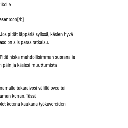
ikolle.
 asentoon[/b]
os pidät läppäriä sylissä, käsien hyvä
so on siis paras ratkaisu.
ä. Pidä niska mahdollisimman suorana ja
in päin ja käsiesi muuttumista
namalla takaraivosi välillä ovea tai
taman kerran. Tässä
olet kotona kaukana työkavereiden