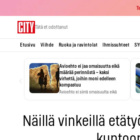
T
Skip
Tätä et odottanut
to
content
Etusivu
Viihde
Ruoka ja ravintolat
Ihmissuhteet
SY
Avioehto ei jaa omaisuutta eikä
määrää perinnöstä – kaksi
‹
virhettä, joihin moni edelleen
kompastuu
Avioehto ei siirrä omaisuutta eikä
ratkaise perintöasioita.
Näillä vinkeillä etä
kuntoo