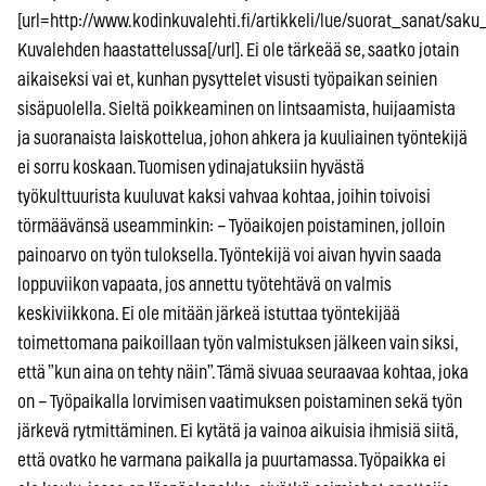
[url=http://www.kodinkuvalehti.fi/artikkeli/lue/suorat_sanat/sak
Kuvalehden haastattelussa[/url]. Ei ole tärkeää se, saatko jotain
aikaiseksi vai et, kunhan pysyttelet visusti työpaikan seinien
sisäpuolella. Sieltä poikkeaminen on lintsaamista, huijaamista
ja suoranaista laiskottelua, johon ahkera ja kuuliainen työntekijä
ei sorru koskaan. Tuomisen ydinajatuksiin hyvästä
työkulttuurista kuuluvat kaksi vahvaa kohtaa, joihin toivoisi
törmäävänsä useamminkin: – Työaikojen poistaminen, jolloin
painoarvo on työn tuloksella. Työntekijä voi aivan hyvin saada
loppuviikon vapaata, jos annettu työtehtävä on valmis
keskiviikkona. Ei ole mitään järkeä istuttaa työntekijää
toimettomana paikoillaan työn valmistuksen jälkeen vain siksi,
että ”kun aina on tehty näin”. Tämä sivuaa seuraavaa kohtaa, joka
on – Työpaikalla lorvimisen vaatimuksen poistaminen sekä työn
järkevä rytmittäminen. Ei kytätä ja vainoa aikuisia ihmisiä siitä,
että ovatko he varmana paikalla ja puurtamassa. Työpaikka ei