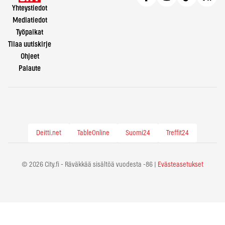
Yhteystiedot
Mediatiedot
Työpaikat
Tilaa uutiskirje
Ohjeet
Palaute
Deitti.net
TableOnline
Suomi24
Treffit24
© 2026 City.fi - Räväkkää sisältöä vuodesta -86 |
Evästeasetukset