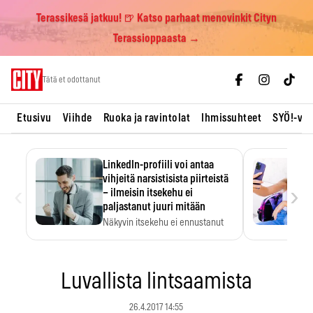
Terassikesä jatkuu! 🍺 Katso parhaat menovinkit Cityn
Terassioppaasta →
Skip
Tätä et odottanut
to
content
Etusivu
Viihde
Ruoka ja ravintolat
Ihmissuhteet
SYÖ!-vii
LinkedIn-profiili voi antaa
vihjeitä narsistisista piirteistä
‹
›
– ilmeisin itsekehu ei
paljastanut juuri mitään
Näkyvin itsekehu ei ennustanut
narsistisia piirteitä.
Luvallista lintsaamista
26.4.2017 14:55