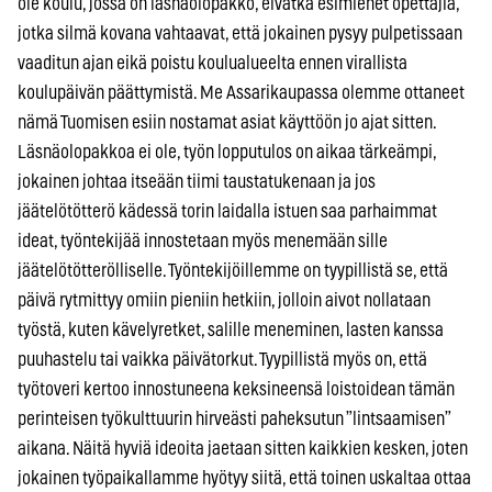
ole koulu, jossa on läsnäolopakko, eivätkä esimiehet opettajia,
jotka silmä kovana vahtaavat, että jokainen pysyy pulpetissaan
vaaditun ajan eikä poistu koulualueelta ennen virallista
koulupäivän päättymistä. Me Assarikaupassa olemme ottaneet
nämä Tuomisen esiin nostamat asiat käyttöön jo ajat sitten.
Läsnäolopakkoa ei ole, työn lopputulos on aikaa tärkeämpi,
jokainen johtaa itseään tiimi taustatukenaan ja jos
jäätelötötterö kädessä torin laidalla istuen saa parhaimmat
ideat, työntekijää innostetaan myös menemään sille
jäätelötötterölliselle. Työntekijöillemme on tyypillistä se, että
päivä rytmittyy omiin pieniin hetkiin, jolloin aivot nollataan
työstä, kuten kävelyretket, salille meneminen, lasten kanssa
puuhastelu tai vaikka päivätorkut. Tyypillistä myös on, että
työtoveri kertoo innostuneena keksineensä loistoidean tämän
perinteisen työkulttuurin hirveästi paheksutun ”lintsaamisen”
aikana. Näitä hyviä ideoita jaetaan sitten kaikkien kesken, joten
jokainen työpaikallamme hyötyy siitä, että toinen uskaltaa ottaa