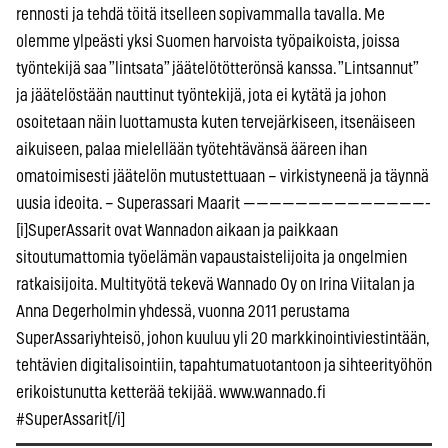
rennosti ja tehdä töitä itselleen sopivammalla tavalla. Me
olemme ylpeästi yksi Suomen harvoista työpaikoista, joissa
työntekijä saa ”lintsata” jäätelötötterönsä kanssa. ”Lintsannut”
ja jäätelöstään nauttinut työntekijä, jota ei kytätä ja johon
osoitetaan näin luottamusta kuten tervejärkiseen, itsenäiseen
aikuiseen, palaa mielellään työtehtävänsä ääreen ihan
omatoimisesti jäätelön mutustettuaan – virkistyneenä ja täynnä
uusia ideoita. – Superassari Maarit ——————————————-
[i]SuperAssarit ovat Wannadon aikaan ja paikkaan
sitoutumattomia työelämän vapaustaistelijoita ja ongelmien
ratkaisijoita. Multityötä tekevä Wannado Oy on Irina Viitalan ja
Anna Degerholmin yhdessä, vuonna 2011 perustama
SuperAssariyhteisö, johon kuuluu yli 20 markkinointiviestintään,
tehtävien digitalisointiin, tapahtumatuotantoon ja sihteerityöhön
erikoistunutta ketterää tekijää. www.wannado.fi
#SuperAssarit[/i]