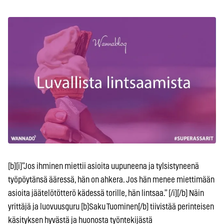
[b][i]”Jos ihminen miettii asioita uupuneena ja tylsistyneenä
työpöytänsä ääressä, hän on ahkera. Jos hän menee miettimään
asioita jäätelötötterö kädessä torille, hän lintsaa.” [/i][/b] Näin
yrittäjä ja luovuusguru [b]Saku Tuominen[/b] tiivistää perinteisen
käsityksen hyvästä ja huonosta työntekijästä