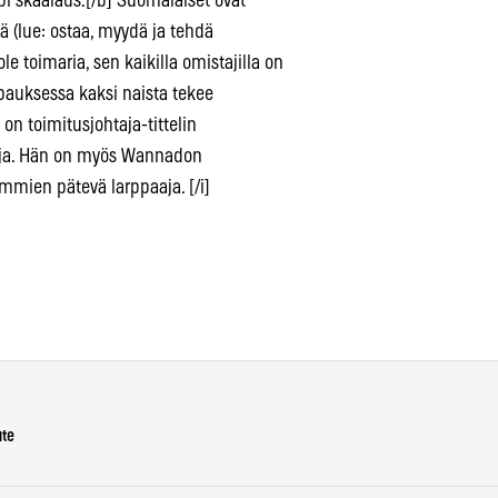
pi skaalaus.[/b] Suomalaiset ovat
lä (lue: ostaa, myydä ja tehdä
le toimaria, sen kaikilla omistajilla on
apauksessa kaksi naista tekee
on toimitusjohtaja-tittelin
staja. Hän on myös Wannadon
mmien pätevä larppaaja. [/i]
ute