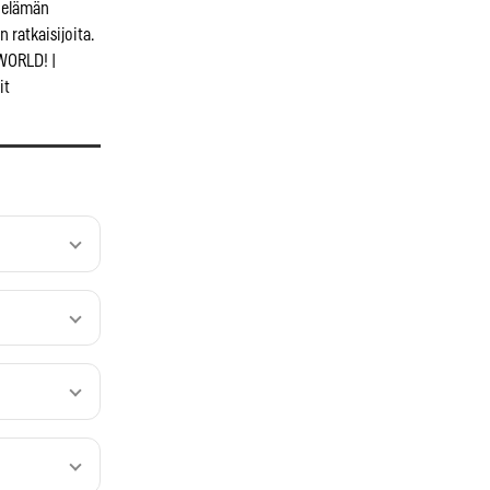
öelämän
 ratkaisijoita.
WORLD! |
it