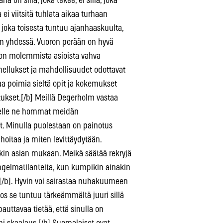
 on sillä, joka tekee, ei sillä, joka
ei viitsitä tuhlata aikaa turhaan
 joka toisesta tuntuu ajanhaaskuulta,
nkin yhdessä. Vuoron perään on hyvä
ä on molemmista asioista vahva
ellukset ja mahdollisuudet odottavat
aa poimia sieltä opit ja kokemukset
ukset.[/b] Meillä Degerholm vastaa
, kelle ne hommat meidän
t. Minulla puolestaan on painotus
 hoitaa ja miten levittäydytään.
kin asian mukaan. Meikä säätää rekryjä
ongelmatilanteita, kun kumpikin ainakin
[/b]. Hyvin voi sairastaa nuhakuumeen
 jos se tuntuu tärkeämmältä juuri sillä
uttavaa tietää, että sinulla on