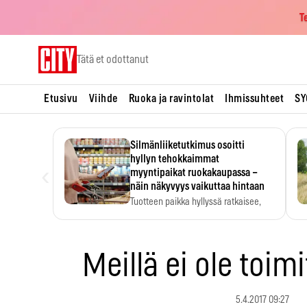
T
Skip
Tätä et odottanut
to
content
Etusivu
Viihde
Ruoka ja ravintolat
Ihmissuhteet
SY
Silmänliiketutkimus osoitti
hyllyn tehokkaimmat
‹
myyntipaikat ruokakaupassa –
näin näkyvyys vaikuttaa hintaan
Tuotteen paikka hyllyssä ratkaisee,
huomataanko se. Kauppiaat
hyödyntävät…
Meillä ei ole toim
5.4.2017 09:27