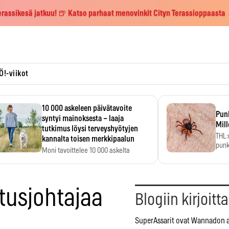
erassikesä jatkuu! 🍺 Katso parhaat menovinkit Cityn Terassioppaasta
Ö!-viikot
10 000 askeleen päivätavoite
Pun
syntyi mainoksesta – laaja
Mill
tutkimus löysi terveyshyötyjen
THL:
kannalta toisen merkkipaalun
punk
Moni tavoittelee 10 000 askelta
kym
päivässä, vaikka luku…
itusjohtajaa
Blogiin kirjoitt
SuperAssarit ovat Wannadon a