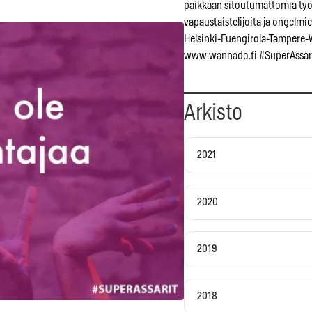
paikkaan sitoutumattomia ty
vapaustaistelijoita ja ongelmien
Helsinki-Fuengirola-Tampere-
www.wannado.fi #SuperAssar
Arkisto
2021
2020
2019
2018