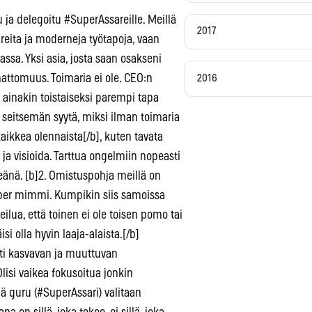
 ja delegoitu #SuperAssareille. Meillä
2017
eita ja moderneja työtapoja, vaan
sa. Yksi asia, josta saan osakseni
attomuus. Toimaria ei ole. CEO:n
2016
a ainakin toistaiseksi parempi tapa
än seitsemän syytä, miksi ilman toimaria
kaikkea olennaista[/b], kuten tavata
 ja visioida. Tarttua ongelmiin nopeasti
rkeänä. [b]2. Omistuspohja meillä on
 per mimmi. Kumpikin siis samoissa
eilua, että toinen ei ole toisen pomo tai
si olla hyvin laaja-alaista.[/b]
ti kasvavan ja muuttuvan
Olisi vaikea fokusoitua jonkin
 guru (#SuperAssari) valitaan