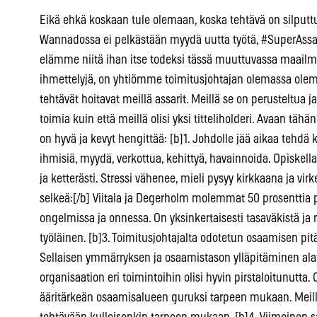
Eikä ehkä koskaan tule olemaan, koska tehtävä on silputtu
Wannadossa ei pelkästään myydä uutta työtä, #SuperAssar
elämme niitä ihan itse todeksi tässä muuttuvassa maailmas
ihmettelyjä, on yhtiömme toimitusjohtajan olemassa olem
tehtävät hoitavat meillä assarit. Meillä se on perusteltua j
toimia kuin että meillä olisi yksi titteliholderi. Avaan täh
on hyvä ja kevyt hengittää: [b]1. Johdolle jää aikaa tehdä 
ihmisiä, myydä, verkottua, kehittyä, havainnoida. Opiskella
ja ketterästi. Stressi vähenee, mieli pysyy kirkkaana ja vi
selkeä:[/b] Viitala ja Degerholm molemmat 50 prosenttia
ongelmissa ja onnessa. On yksinkertaisesti tasaväkistä ja r
työläinen. [b]3. Toimitusjohtajalta odotetun osaamisen pitäi
Sellaisen ymmärryksen ja osaamistason ylläpitäminen ala
organisaation eri toimintoihin olisi hyvin pirstaloitunutta. 
ääritärkeän osaamisalueen guruksi tarpeen mukaan. Meillä