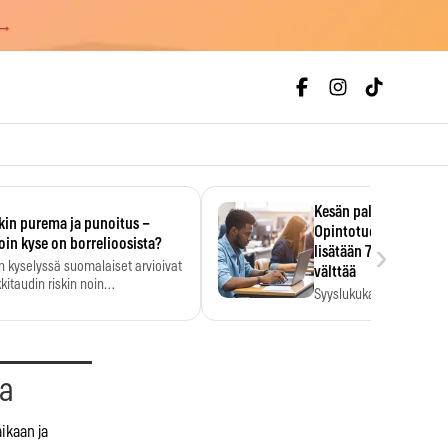
 →
Kesän palkka ratkaise
kin purema ja punoitus –
Opintotuen takaisinp
›
oin kyse on borrelioosista?
lisätään 7,5 prosentti
n kyselyssä suomalaiset arvioivat
välttää
kitaudin riskin noin
Syyslukukauden tukikuu
menkertaiseksi…
määrä ratkeaa sillä, mit
ehti…
aa
ikaan ja