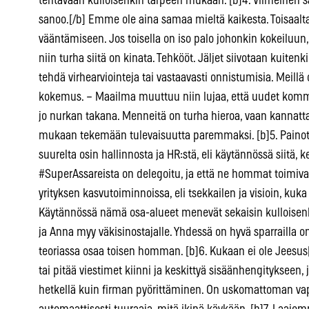
tehtävään kulloisenkin tarpeen mukaan. [b]4. Viimeinen sana
sanoo.[/b] Emme ole aina samaa mieltä kaikesta. Toisaalta 
vääntämiseen. Jos toisella on iso palo johonkin kokeiluun,
niin turha siitä on kinata. Tehkööt. Jäljet siivotaan kuite
tehdä virhearviointeja tai vastaavasti onnistumisia. Meill
kokemus. – Maailma muuttuu niin lujaa, että uudet komm
jo nurkan takana. Menneitä on turha hieroa, vaan kannatt
mukaan tekemään tulevaisuutta paremmaksi. [b]5. Painot
suurelta osin hallinnosta ja HR:stä, eli käytännössä siitä
#SuperAssareista on delegoitu, ja että ne hommat toimiva
yrityksen kasvutoiminnoissa, eli tsekkailen ja visioin, kuka
Käytännössä nämä osa-alueet menevät sekaisin kulloisen
ja Anna myy väkisinostajalle. Yhdessä on hyvä sparrailla 
teoriassa osaa toisen homman. [b]6. Kukaan ei ole Jeesus
tai pitää viestimet kiinni ja keskittyä sisäänhengitykseen,
hetkellä kuin firman pyörittäminen. On uskomattoman vapa