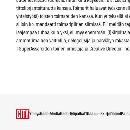
automaattisesti tuuraaja, mitä ikinä käykään. [b]7. Laajem
titteliorjentoitunutta kansaa. Toimarit haluavat työskennel
yhteistyötä) toisten toimareiden kanssa. Kun yrityksellä ei o
silloin ko. mandaatti toimaripiirien silmissä. Eli meidän t
laajempaa tuhoa kuin yksi, eli myy enemmän. [i]Kirjoittaja 
ammattimainen välttelijä, delegoitsija ja parviälyn raka
#SuperAssareiden toinen omistaja ja Creative Director -ho
Yhteystiedot
Mediatiedot
Työpaikat
Tilaa uutiskirje
Ohjeet
Pala