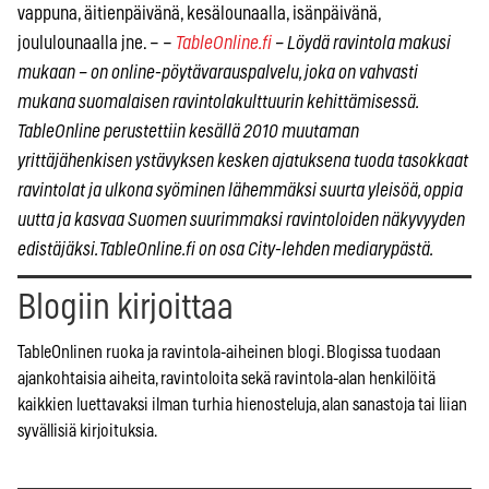
vappuna, äitienpäivänä, kesälounaalla, isänpäivänä,
joululounaalla jne. – –
TableOnline.fi
– Löydä ravintola makusi
mukaan – on online-pöytävarauspalvelu, joka on vahvasti
mukana suomalaisen ravintolakulttuurin kehittämisessä.
TableOnline perustettiin kesällä 2010 muutaman
yrittäjähenkisen ystävyksen kesken ajatuksena tuoda tasokkaat
ravintolat ja ulkona syöminen lähemmäksi suurta yleisöä, oppia
uutta ja kasvaa Suomen suurimmaksi ravintoloiden näkyvyyden
edistäjäksi. TableOnline.fi on osa City-lehden mediarypästä.
Blogiin kirjoittaa
TableOnlinen ruoka ja ravintola-aiheinen blogi. Blogissa tuodaan
ajankohtaisia aiheita, ravintoloita sekä ravintola-alan henkilöitä
kaikkien luettavaksi ilman turhia hienosteluja, alan sanastoja tai liian
syvällisiä kirjoituksia.