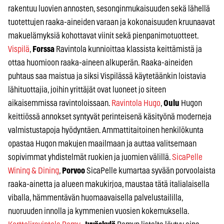
rakentuu luovien annosten, sesonginmukaisuuden sekä lähellä
tuotettujen raaka-aineiden varaan ja kokonaisuuden kruunaavat
makuelämyksiä kohottavat viinit sekä pienpanimotuotteet.
Vispilä
,
Forssa
Ravintola kunnioittaa klassista keittämistä ja
ottaa huomioon raaka-aineen alkuperän. Raaka-aineiden
puhtaus saa maistua ja siksi Vispilässä käytetäänkin loistavia
lähituottajia, joihin yrittäjät ovat luoneet jo siteen
aikaisemmissa ravintoloissaan.
Ravintola Hugo
,
Oulu
Hugon
keittiössä annokset syntyvät perinteisenä käsityönä moderneja
valmistustapoja hyödyntäen. Ammattitaitoinen henkilökunta
opastaa Hugon makujen maailmaan ja auttaa valitsemaan
sopivimmat yhdistelmät ruokien ja juomien välillä.
SicaPelle
Wining & Dining
,
Porvoo
SicaPelle kumartaa syvään porvoolaista
raaka-ainetta ja alueen makukirjoa, maustaa tätä italialaisella
viballa, hämmentävän huomaavaisella palvelustaililla,
nuoruuden innolla ja kymmenien vuosien kokemuksella.