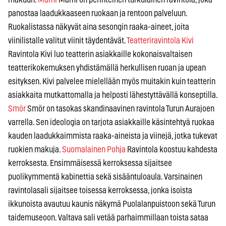
panostaa laadukkaaseen ruokaan ja rentoon palveluun.
Ruokalistassa näkyvät aina sesongin raaka-aineet, joita
viinilistalle valitut viinit täydentävät.
Teatteriravintola Kivi
Ravintola Kivi luo teatterin asiakkaille kokonaisvaltaisen
teatterikokemuksen yhdistämällä herkullisen ruoan ja upean
esityksen. Kivi palvelee mielellään myös muitakin kuin teatterin
asiakkaita mutkattomalla ja helposti lähestyttävällä konseptilla.
Smör
Smör on tasokas skandinaavinen ravintola Turun Aurajoen
varrella. Sen ideologia on tarjota asiakkaille käsintehtyä ruokaa
kauden laadukkaimmista raaka-aineista ja viinejä, jotka tukevat
ruokien makuja.
Suomalainen Pohja
Ravintola koostuu kahdesta
kerroksesta. Ensimmäisessä kerroksessa sijaitsee
puolikymmentä kabinettia sekä sisääntuloaula. Varsinainen
ravintolasali sijaitsee toisessa kerroksessa, jonka isoista
ikkunoista avautuu kaunis näkymä Puolalanpuistoon sekä Turun
taidemuseoon. Valtava sali vetää parhaimmillaan toista sataa