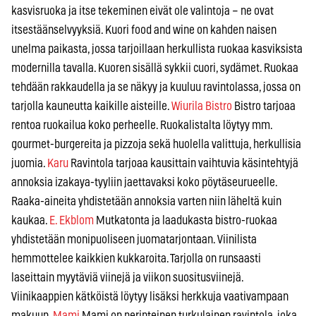
kasvisruoka ja itse tekeminen eivät ole valintoja – ne ovat
itsestäänselvyyksiä. Kuori food and wine on kahden naisen
unelma paikasta, jossa tarjoillaan herkullista ruokaa kasviksista
modernilla tavalla. Kuoren sisällä sykkii cuori, sydämet. Ruokaa
tehdään rakkaudella ja se näkyy ja kuuluu ravintolassa, jossa on
tarjolla kauneutta kaikille aisteille.
Wiurila Bistro
Bistro tarjoaa
rentoa ruokailua koko perheelle. Ruokalistalta löytyy mm.
gourmet-burgereita ja pizzoja sekä huolella valittuja, herkullisia
juomia.
Karu
Ravintola tarjoaa kausittain vaihtuvia käsintehtyjä
annoksia izakaya-tyyliin jaettavaksi koko pöytäseurueelle.
Raaka-aineita yhdistetään annoksia varten niin läheltä kuin
kaukaa.
E. Ekblom
Mutkatonta ja laadukasta bistro-ruokaa
yhdistetään monipuoliseen juomatarjontaan. Viinilista
hemmottelee kaikkien kukkaroita. Tarjolla on runsaasti
laseittain myytäviä viinejä ja viikon suositusviinejä.
Viinikaappien kätköistä löytyy lisäksi herkkuja vaativampaan
makuun.
Mami
Mami on perinteinen turkulainen ravintola, joka