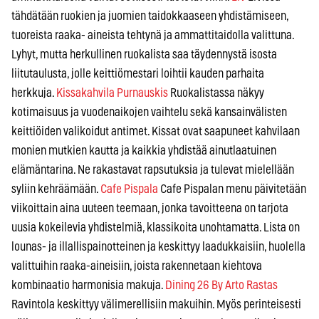
tähdätään ruokien ja juomien taidokkaaseen yhdistämiseen,
tuoreista raaka- aineista tehtynä ja ammattitaidolla valittuna.
Lyhyt, mutta herkullinen ruokalista saa täydennystä isosta
liitutaulusta, jolle keittiömestari loihtii kauden parhaita
herkkuja.
Kissakahvila Purnauskis
Ruokalistassa näkyy
kotimaisuus ja vuodenaikojen vaihtelu sekä kansainvälisten
keittiöiden valikoidut antimet. Kissat ovat saapuneet kahvilaan
monien mutkien kautta ja kaikkia yhdistää ainutlaatuinen
elämäntarina. Ne rakastavat rapsutuksia ja tulevat mielellään
syliin kehräämään.
Cafe Pispala
Cafe Pispalan menu päivitetään
viikoittain aina uuteen teemaan, jonka tavoitteena on tarjota
uusia kokeilevia yhdistelmiä, klassikoita unohtamatta. Lista on
lounas- ja illallispainotteinen ja keskittyy laadukkaisiin, huolella
valittuihin raaka-aineisiin, joista rakennetaan kiehtova
kombinaatio harmonisia makuja.
Dining 26 By Arto Rastas
Ravintola keskittyy välimerellisiin makuihin. Myös perinteisesti