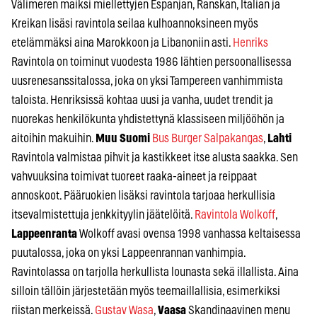
Välimeren maiksi miellettyjen Espanjan, Ranskan, Italian ja
Kreikan lisäsi ravintola seilaa kulhoannoksineen myös
etelämmäksi aina Marokkoon ja Libanoniin asti.
Henriks
Ravintola on toiminut vuodesta 1986 lähtien persoonallisessa
uusrenesanssitalossa, joka on yksi Tampereen vanhimmista
taloista. Henriksissä kohtaa uusi ja vanha, uudet trendit ja
nuorekas henkilökunta yhdistettynä klassiseen miljööhön ja
aitoihin makuihin.
Muu Suomi
Bus Burger Salpakangas
,
Lahti
Ravintola valmistaa pihvit ja kastikkeet itse alusta saakka. Sen
vahvuuksina toimivat tuoreet raaka-aineet ja reippaat
annoskoot. Pääruokien lisäksi ravintola tarjoaa herkullisia
itsevalmistettuja jenkkityylin jäätelöitä.
Ravintola Wolkoff
,
Lappeenranta
Wolkoff avasi ovensa 1998 vanhassa keltaisessa
puutalossa, joka on yksi Lappeenrannan vanhimpia.
Ravintolassa on tarjolla herkullista lounasta sekä illallista. Aina
silloin tällöin järjestetään myös teemaillallisia, esimerkiksi
riistan merkeissä.
Gustav Wasa
,
Vaasa
Skandinaavinen menu