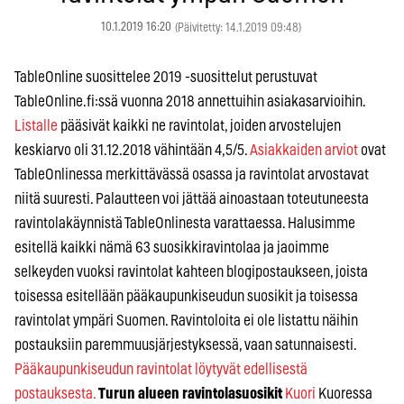
10.1.2019 16:20
(Päivitetty: 14.1.2019 09:48)
TableOnline suosittelee 2019 -suosittelut perustuvat
TableOnline.fi:ssä vuonna 2018 annettuihin asiakasarvioihin.
Listalle
pääsivät kaikki ne ravintolat, joiden arvostelujen
keskiarvo oli 31.12.2018 vähintään 4,5/5.
Asiakkaiden arviot
ovat
TableOnlinessa merkittävässä osassa ja ravintolat arvostavat
niitä suuresti. Palautteen voi jättää ainoastaan toteutuneesta
ravintolakäynnistä TableOnlinesta varattaessa. Halusimme
esitellä kaikki nämä 63 suosikkiravintolaa ja jaoimme
selkeyden vuoksi ravintolat kahteen blogipostaukseen, joista
toisessa esitellään pääkaupunkiseudun suosikit ja toisessa
ravintolat ympäri Suomen. Ravintoloita ei ole listattu näihin
postauksiin paremmuusjärjestyksessä, vaan satunnaisesti.
Pääkaupunkiseudun ravintolat löytyvät edellisestä
postauksesta.
Turun alueen ravintolasuosikit
Kuori
Kuoressa