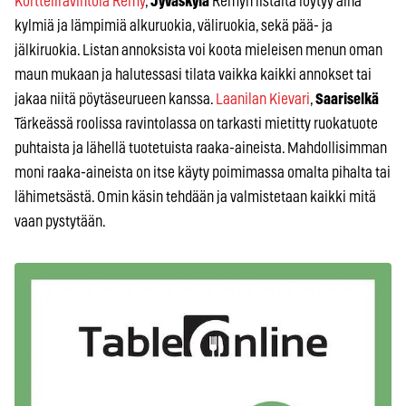
Kortteliravintola Remy
,
Jyväskylä
Remyn listalta löytyy aina
kylmiä ja lämpimiä alkuruokia, väliruokia, sekä pää- ja
jälkiruokia. Listan annoksista voi koota mieleisen menun oman
maun mukaan ja halutessasi tilata vaikka kaikki annokset tai
jakaa niitä pöytäseurueen kanssa.
Laanilan Kievari
,
Saariselkä
Tärkeässä roolissa ravintolassa on tarkasti mietitty ruokatuote
puhtaista ja lähellä tuotetuista raaka-aineista. Mahdollisimman
moni raaka-aineista on itse käyty poimimassa omalta pihalta tai
lähimetsästä. Omin käsin tehdään ja valmistetaan kaikki mitä
vaan pystytään.