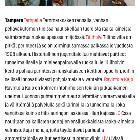
Tampere
Tampella
Tammerkosken rannalla, vanhan
pellavakutomon tiloissa nautiskellaan tuoreista raaka-aineista
valmistettua ruokaa upeassa miljöössä.
Tiiliholvi
Tiiliholvilla on
pitkät perinteet ja se on toiminut samassa paikassa jo vuodesta
1968 alkaen. Historiallinen jugendtalo luo mahtavat puitteet
tunnelmalliselle ja mieleenpainuvalle ruokailulle. Tiiliholvin
keittiö pohjaa perinteisen ranskalaiseen keittiön oppeihin, joihin
se lisää innovatiivisesti pohjoismaisia vivahteita.
Ravintola Kajo
Ravintola Kajo on kolmen intohimoisen tekijän pitkäaikainen
unelma. Luonnon puhtaimmat maut siivitetään vieraanvaraisella
ja välittömällä palvelulla sekä tarinoilla ja tunnelmalla, joka
vangitsee kuin se fiilis auringon laskiessa, illan kajossa.
C
Cssä
nautitaan paikallisten tuottajien ensiluokkaisista raaka-aineista
valmistettuja menuja, joita täydentävät parhaalla
ammattitaidolla valitut eettisesti tuotetut viinit.
LiV
LiVissä