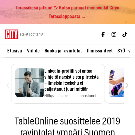
Terassikesä jatkuu! 🍺 Katso parhaat menovinkit Cityn
Terassioppaasta →
Skip
Tätä et odottanut
to
content
Etusivu
Viihde
Ruoka ja ravintolat
Ihmissuhteet
SYÖ!-vii
LinkedIn-profiili voi antaa
vihjeitä narsistisista piirteistä
‹
›
– ilmeisin itsekehu ei
paljastanut juuri mitään
Näkyvin itsekehu ei ennustanut
narsistisia piirteitä.
TableOnline suosittelee 2019
ravintolat ympäri Suomen