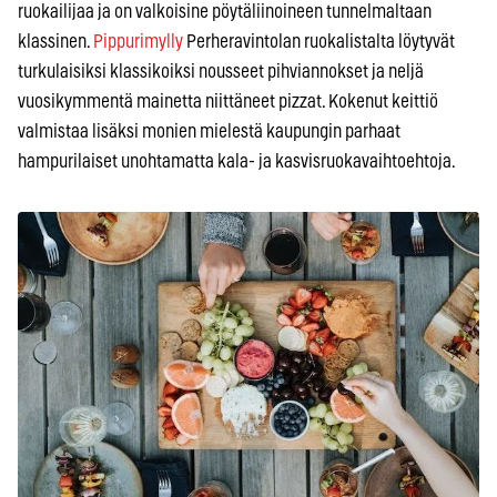
ruokailijaa ja on valkoisine pöytäliinoineen tunnelmaltaan
klassinen.
Pippurimylly
Perheravintolan ruokalistalta löytyvät
turkulaisiksi klassikoiksi nousseet pihviannokset ja neljä
vuosikymmentä mainetta niittäneet pizzat. Kokenut keittiö
valmistaa lisäksi monien mielestä kaupungin parhaat
hampurilaiset unohtamatta kala- ja kasvisruokavaihtoehtoja.