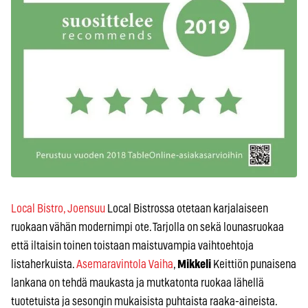
Local Bistro, Joensuu
Local Bistrossa otetaan karjalaiseen
ruokaan vähän modernimpi ote. Tarjolla on sekä lounasruokaa
että iltaisin toinen toistaan maistuvampia vaihtoehtoja
listaherkuista.
Asemaravintola Vaiha
,
Mikkeli
Keittiön punaisena
lankana on tehdä maukasta ja mutkatonta ruokaa lähellä
tuotetuista ja sesongin mukaisista puhtaista raaka-aineista.