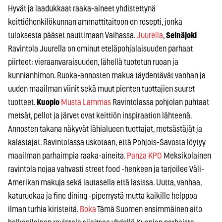
Hyvät ja laadukkaat raaka-aineet yhdistettynä
keittiöhenkilökunnan ammattitaitoon on resepti, jonka
tuloksesta pääset nauttimaan Vaihassa.
Juurella
,
Seinäjoki
Ravintola Juurella on ominut eteläpohjalaisuuden parhaat
piirteet: vieraanvaraisuuden, lähellä tuotetun ruoan ja
kunnianhimon. Ruoka-annosten makua täydentävät vanhan ja
uuden maailman viinit sekä muut pienten tuottajien suuret
tuotteet.
Kuopio
Musta Lammas
Ravintolassa pohjolan puhtaat
metsät, pellot ja järvet ovat keittiön inspiraation lähteenä.
Annosten takana näkyvät lähialueen tuottajat, metsästäjät ja
kalastajat. Ravintolassa uskotaan, että Pohjois-Savosta löytyy
maailman parhaimpia raaka-aineita.
Panza KPO
Meksikolainen
ravintola nojaa vahvasti street food -henkeen ja tarjoilee Väli-
Amerikan makuja sekä lautasella että lasissa. Uutta, vanhaa,
katuruokaa ja fine dining -piperrystä mutta kaikille helppoa
ilman turhia kiristeitä.
Boka
Tämä Suomen ensimmäinen aito