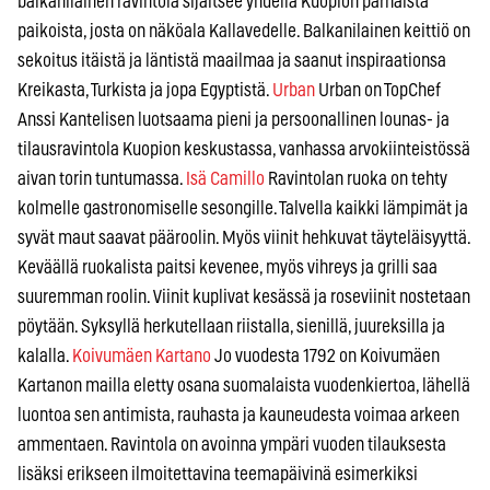
balkanilainen ravintola sijaitsee yhdellä Kuopion parhaista
paikoista, josta on näköala Kallavedelle. Balkanilainen keittiö on
sekoitus itäistä ja läntistä maailmaa ja saanut inspiraationsa
Kreikasta, Turkista ja jopa Egyptistä.
Urban
Urban on TopChef
Anssi Kantelisen luotsaama pieni ja persoonallinen lounas- ja
tilausravintola Kuopion keskustassa, vanhassa arvokiinteistössä
aivan torin tuntumassa.
Isä Camillo
Ravintolan ruoka on tehty
kolmelle gastronomiselle sesongille. Talvella kaikki lämpimät ja
syvät maut saavat pääroolin. Myös viinit hehkuvat täyteläisyyttä.
Keväällä ruokalista paitsi kevenee, myös vihreys ja grilli saa
suuremman roolin. Viinit kuplivat kesässä ja roseviinit nostetaan
pöytään. Syksyllä herkutellaan riistalla, sienillä, juureksilla ja
kalalla.
Koivumäen Kartano
Jo vuodesta 1792 on Koivumäen
Kartanon mailla eletty osana suomalaista vuodenkiertoa, lähellä
luontoa sen antimista, rauhasta ja kauneudesta voimaa arkeen
ammentaen. Ravintola on avoinna ympäri vuoden tilauksesta
lisäksi erikseen ilmoitettavina teemapäivinä esimerkiksi