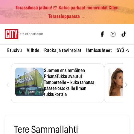
Terassikesä jatkuu! 🍺 Katso parhaat menovinkit Cityn
Terassioppaasta →
Skip
Tätä et odottanut
to
content
Etusivu
Viihde
Ruoka ja ravintolat
Ihmissuhteet
SYÖ!-vii
Suomen ensimmäinen
PrismaTukku avautui
‹
›
Tampereelle – kuka tahansa
pääsee ostoksille ilman
tukkukorttia
Ostoksille tarvitse tukkukorttia,
mutta yksikköhinta kannattaa
tarkistaa itse.
Tere Sammallahti