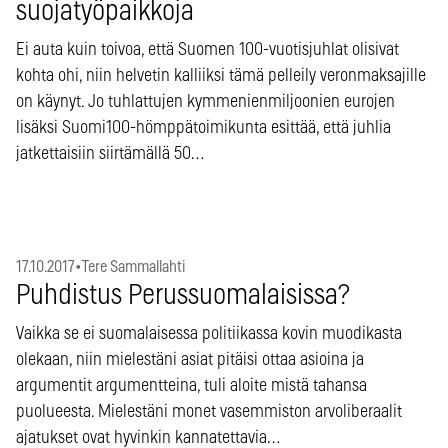
suojatyöpaikkoja
Ei auta kuin toivoa, että Suomen 100-vuotisjuhlat olisivat
kohta ohi, niin helvetin kalliiksi tämä pelleily veronmaksajille
on käynyt. Jo tuhlattujen kymmenienmiljoonien eurojen
lisäksi Suomi100-hömppätoimikunta esittää, että juhlia
jatkettaisiin siirtämällä 50…
17.10.2017
•
Tere Sammallahti
Puhdistus Perussuomalaisissa?
Vaikka se ei suomalaisessa politiikassa kovin muodikasta
olekaan, niin mielestäni asiat pitäisi ottaa asioina ja
argumentit argumentteina, tuli aloite mistä tahansa
puolueesta. Mielestäni monet vasemmiston arvoliberaalit
ajatukset ovat hyvinkin kannatettavia…