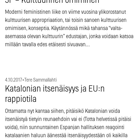
3F – Kulttuurinen omiminen
Moderni feministinen liike on viime vuosina ylikorostanut
kulttuurisen appropriaation, tai toisin sanoen kulttuurisen
omimisen, konseptia. Käytännössä mikä tahansa “valta-
asemassa olevan kulttuurin” edustajan, jonka voidaan katsoa
millään tavalla edes etäisesti sivuavan…
4.10.2017
•
Tere Sammallahti
Katalonian itsenäisyys ja EU:n
rappiotila
Ottamatta nyt kantaa siihen, pitäisikö Katalonian voida
itsenäistyä tietyin reunaehdoin vai ei (Totta helvetissä pitäisi
voida), niin sunnuntainen Espanjan hallituksen reagointi
katalaanien haluun äänestää itsenäisyydestään oli kaikilla