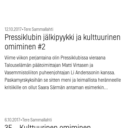
12.10.2017
•
Tere Sammallahti
Pressiklubin jälkipyykki ja kulttuurinen
omiminen #2
Viime viikon perjantaina olin Pressiklubissa vieraana
Talouselämän päätoimittajan Matti Virtasen ja
Vasemmistoliiton puheenjohtajan Li Anderssonin kanssa.
Paskamyrskyksihän se sitten meni ja leimallista heränneelle
kritiikille on ollut Saara Särmän antaman esimerkin…
6.10.2017
•
Tere Sammallahti