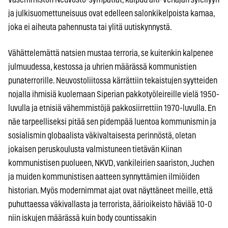
ja julkisuomettuneisuus ovat edelleen salonkikelpoista kamaa,
joka ei aiheuta pahennusta tai ylitä uutiskynnystä.
Vähättelemättä natsien mustaa terroria, se kuitenkin kalpenee
julmuudessa, kestossa ja uhrien määrässä kommunistien
punaterrorille. Neuvostoliitossa kärrättiin tekaistujen syytteiden
nojalla ihmisiä kuolemaan Siperian pakkotyöleireille vielä 1950-
luvulla ja etnisiä vähemmistöjä pakkosiirrettiin 1970-luvulla. En
näe tarpeelliseksi pitää sen pidempää luentoa kommunismin ja
sosialismin globaalista väkivaltaisesta perinnöstä, oletan
jokaisen peruskoulusta valmistuneen tietävän Kiinan
kommunistisen puolueen, NKVD, vankileirien saariston, Juchen
ja muiden kommunistisen aatteen synnyttämien ilmiöiden
historian. Myös modernimmat ajat ovat näyttäneet meille, että
puhuttaessa väkivallasta ja terrorista, äärioikeisto häviää 10-0
niin iskujen määrässä kuin body countissakin