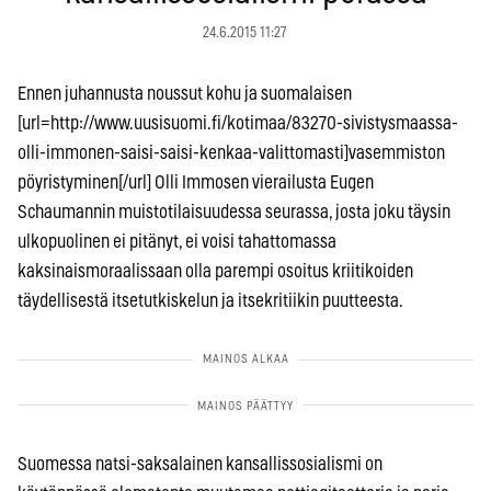
24.6.2015 11:27
Ennen juhannusta noussut kohu ja suomalaisen
[url=http://www.uusisuomi.fi/kotimaa/83270-sivistysmaassa-
olli-immonen-saisi-saisi-kenkaa-valittomasti]vasemmiston
pöyristyminen[/url] Olli Immosen vierailusta Eugen
Schaumannin muistotilaisuudessa seurassa, josta joku täysin
ulkopuolinen ei pitänyt, ei voisi tahattomassa
kaksinaismoraalissaan olla parempi osoitus kriitikoiden
täydellisestä itsetutkiskelun ja itsekritiikin puutteesta.
Suomessa natsi-saksalainen kansallissosialismi on