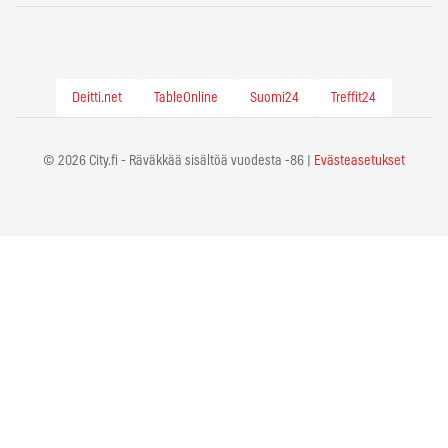
Deitti.net
TableOnline
Suomi24
Treffit24
© 2026 City.fi - Räväkkää sisältöä vuodesta -86 |
Evästeasetukset