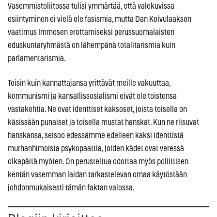
Vasemmistoliitossa tulisi ymmärtää, että valokuvissa
esiintyminen ei vielä ole fasismia, mutta Dan Koivulaakson
vaatimus Immosen erottamiseksi perussuomalaisten
eduskuntaryhmästä on lähempänä totalitarismia kuin
parlamentarismia.
Toisin kuin kannattajansa yrittävät meille vakuuttaa,
kommunismi ja kansallissosialismi eivät ole toistensa
vastakohtia. Ne ovat identtiset kaksoset, joista toisella on
käsissään punaiset ja toisella mustat hanskat. Kun ne riisuvat
hanskansa, seisoo edessämme edelleen kaksi identtistä
murhanhimoista psykopaattia, joiden kädet ovat veressä
olkapäitä myöten. On perusteltua odottaa myös poliittisen
kentän vasemman laidan tarkastelevan omaa käytöstään
johdonmukaisesti tämän faktan valossa.