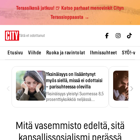
Terassikesä jatkuu! 🍺 Katso parhaat menovinkit Cityn
Terassioppaasta →
Skip
Tätä et odottanut
to
content
Etusivu
Viihde
Ruoka ja ravintolat
Ihmissuhteet
SYÖ!-vii
Yksinäisyys on lisääntynyt
myös siellä, missä ei odottaisi
‹
›
– parisuhteessa olevilla
Yksinäisyys yleistyi Suomessa 8,5
prosenttiyksikköä neljässä
vuodessa. Se…
Mitä vasemmisto edeltä, sitä
kansallissosialismi perässä