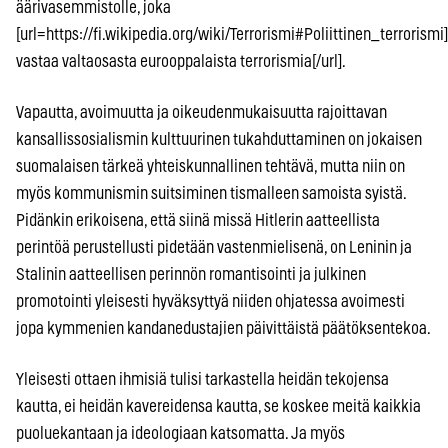
äärivasemmistolle, joka
[url=https://fi.wikipedia.org/wiki/Terrorismi#Poliittinen_terrorism
vastaa valtaosasta eurooppalaista terrorismia[/url].
Vapautta, avoimuutta ja oikeudenmukaisuutta rajoittavan
kansallissosialismin kulttuurinen tukahduttaminen on jokaisen
suomalaisen tärkeä yhteiskunnallinen tehtävä, mutta niin on
myös kommunismin suitsiminen tismalleen samoista syistä.
Pidänkin erikoisena, että siinä missä Hitlerin aatteellista
perintöä perustellusti pidetään vastenmielisenä, on Leninin ja
Stalinin aatteellisen perinnön romantisointi ja julkinen
promotointi yleisesti hyväksyttyä niiden ohjatessa avoimesti
jopa kymmenien kandanedustajien päivittäistä päätöksentekoa.
Yleisesti ottaen ihmisiä tulisi tarkastella heidän tekojensa
kautta, ei heidän kavereidensa kautta, se koskee meitä kaikkia
puoluekantaan ja ideologiaan katsomatta. Ja myös