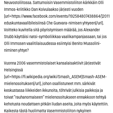
Neuvostoliitossa. Sattumoisin Vasemmistoliiton kärkkäin Olli
Immos-kriitikko Dan Koivulaakso järjesti vuoden
[url=https://www.facebook.com/events/192584807438864/]2011
eduskuntavaalibileisiinsä Che Guevara-nimisen yhtyeen[/url].
Voitteko kuvitella sitä pöyristymisen määrää, jos Alexander
Stubb käyttäisi natsi-symboliikkaa vaalikampanjassaan, tai jos
Olli Immosen vaalitilaisuudessa esiintyisi Benito Mussolini-
niminen yhtye?
Vuonna 2006 vasemmistolaiset kansalaisaktiivit järjestivät
Helsingissä
[url=https://fi.wikipedia.org/wiki/Smash_ASEM]Smash-ASEM-
mielenosoituksen[/url], johon osallistuneet mm. särkivät
keskustassa liikkeiden ikkunoita, töhrivät julkisia paikkoja ja
toivat ”rauhanomaiseen” mielenosoitukseen ennakkoon tehtyä
kehotusta noudattaen pitkän liudan aseita, joita myös käytettiin.
Kaikesta tästä huolimatta Vasemmistoliiton nykyinen