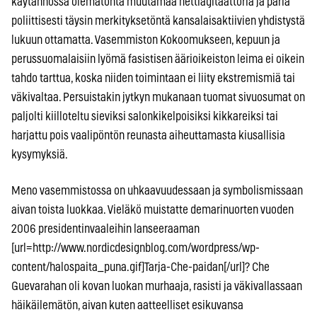
käytännössä olematonta muutamaa nettiagitaattoria ja paria
poliittisesti täysin merkityksetöntä kansalaisaktiivien yhdistystä
lukuun ottamatta. Vasemmiston Kokoomukseen, kepuun ja
perussuomalaisiin lyömä fasistisen äärioikeiston leima ei oikein
tahdo tarttua, koska niiden toimintaan ei liity ekstremismiä tai
väkivaltaa. Persuistakin jytkyn mukanaan tuomat sivuosumat on
paljolti kiilloteltu sieviksi salonkikelpoisiksi kikkareiksi tai
harjattu pois vaalipöntön reunasta aiheuttamasta kiusallisia
kysymyksiä.
Meno vasemmistossa on uhkaavuudessaan ja symbolismissaan
aivan toista luokkaa. Vieläkö muistatte demarinuorten vuoden
2006 presidentinvaaleihin lanseeraaman
[url=http://www.nordicdesignblog.com/wordpress/wp-
content/halospaita_puna.gif]Tarja-Che-paidan[/url]? Che
Guevarahan oli kovan luokan murhaaja, rasisti ja väkivallassaan
häikäilemätön, aivan kuten aatteelliset esikuvansa