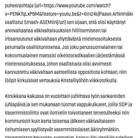
puheenjohtaja [url=https://www.youtube.com/watch?
v=PENkTqLxPBM&feature=youtu.be&t=6m24s]Paavo Arhinmäki
osallistui Smash-ASEMiin[/url] sen sijaan, että olisi käyttänyt
arvovaltaansa väkivaltaisuuksien hillitsemiseen tai
irtisanoutunut väkivaltaan yllyttävästä mielenosoituksesta
perumalla osallistumisensa. Jos joku perussuomalainen tai
kokoomuslainen marssisi oikeistoradikaalien järjestämässä
mielenosoituksessa, johon osallistuvia olisi avoimesti
kannustettu väkivaltaan aatteellista oppositiota kohtaan, niin
lööpit kirkuisivat vertauksia Kristalliyöhön viikkotolkulla.
Kirsikkana kakussa on vuosittain juhlittava työn sankareiden
juhlapäivä ja sen mukanaan tuomat vappukulkueet, joille SDP ja
Vasemmistoliitto ovat ilomielin toivottaneet tervetulleeksi niin
kommunistit kuin kerta toisensa jälkeen väkivaltaiseen
riehumiseen syyllistyvät vasemmistolaiset ääriryhmätkin.
Vasemmiston Neuvosto-sympatiat, kaipuu äiti-Venäjän syleilyyn