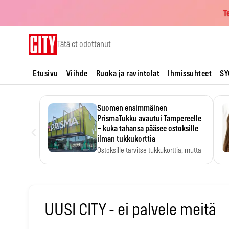
T
Skip
Tätä et odottanut
to
content
Etusivu
Viihde
Ruoka ja ravintolat
Ihmissuhteet
SY
Suomen ensimmäinen
PrismaTukku avautui Tampereelle
‹
– kuka tahansa pääsee ostoksille
ilman tukkukorttia
Ostoksille tarvitse tukkukorttia, mutta
yksikköhinta kannattaa tarkistaa itse.
UUSI CITY - ei palvele meitä