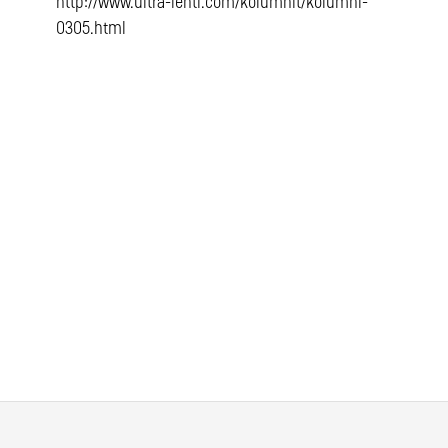
http://www.ultra-lehti.com/kolumnit/kolumni-
0305.html