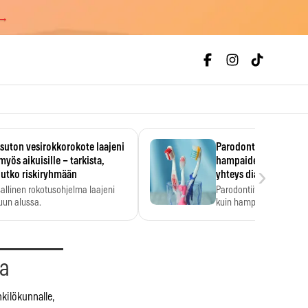
 →
uton vesirokkorokote laajeni
Parodontiitti on ylei
myös aikuisille – tarkista,
hampaiden reikiintym
›
lutko riskiryhmään
yhteys diabetekseen
allinen rokotusohjelma laajeni
Parodontiitti on Suomes
uun alussa.
kuin hampaiden reikiint
aa
kilökunnalle,