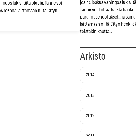
jos ne joskus vahingos lukisi tä
ingos lukisi tätä blogia. Tänne voi
Tänne voi laittaa kaikki haukut
yös mennä laittamaan niitä Cityn
parannusehdotukset... ja sam
laittamaan niitä Cityn henkilö
toistakin kautta...
Arkisto
2014
2013
2012