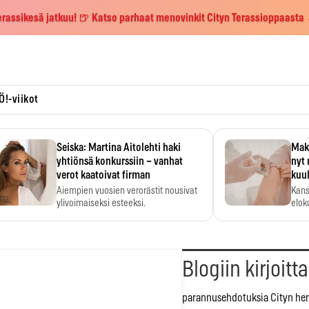
erassikesä jatkuu! 🍺 Katso parhaat menovinkit Cityn Terassioppaasta
Ö!-viikot
Seiska: Martina Aitolehti haki
Maks
yhtiönsä konkurssiin – vanhat
nyt 
verot kaatoivat firman
kuu
Aiempien vuosien verorästit nousivat
Kans
ylivoimaiseksi esteeksi.
elok
Blogiin kirjoitt
parannusehdotuksia Cityn hen