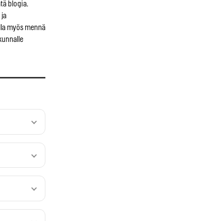
tä blogia.
 ja
alla myös mennä
kunnalle