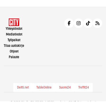
Yhteystiedot
Mediatiedot
Työpaikat
Tilaa uutiskirje
Ohjeet
Palaute
Deitti.net
TableOnline
Suomi24
Treffit24
© 2026 City.fi - Räväkkää sisältöä vuodesta -86 |
Evästeasetukset