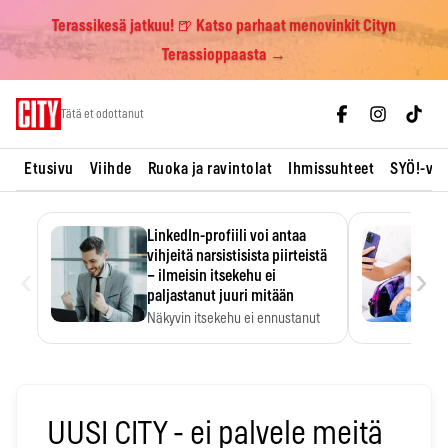
Terassikesä jatkuu! 🍺 Katso parhaat menovinkit Cityn
Terassioppaasta →
Skip
Tätä et odottanut
to
content
Etusivu
Viihde
Ruoka ja ravintolat
Ihmissuhteet
SYÖ!-vii
LinkedIn-profiili voi antaa
vihjeitä narsistisista piirteistä
‹
›
– ilmeisin itsekehu ei
paljastanut juuri mitään
Näkyvin itsekehu ei ennustanut
narsistisia piirteitä.
UUSI CITY - ei palvele meitä