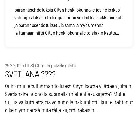
parannusehdotuksia Cityn henkilökunnalle, jos ne joskus
vahingos lukisi tätä blogia. Tänne voi laittaa kaikki haukut
ja parannusehdotukset... ja samalla myös mennä
laittamaan niitä Cityn henkilökunnalle toistakin kautta...
25.3.2009
•
UUSI CITY - ei palvele meitä
SVETLANA ????
Onko muille tullut mahdollisesti Cityn kautta yllättäen joltain
Svetlanalta huonolla suomella miehenhakukirjettä? Mulle
tuli, ja vaikutti että ois voinut olla hakurobotti, kun ei tahtonut
oikein ymmärtää mitä tälle kirjoitti takaisin,…