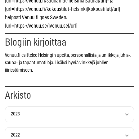
[url=https://venuu.fi/saunatilat-helsinki]sauna[/url]- ja
[url=https://venuu.fi/kokoustilat-helsinki]kokoustilat[/url]
helposti Venuu.fi goes Sweden:
[url=https://venuu.se/]Venuu.se[/url]
Blogiin kirjoittaa
Venuu.fi esittelee Helsingin upeita, persoonallisia ja uniikkeja juhla-,
sauna-, ja tapahtumatiloja. Lisäksi hyviä vinkkejä juhlien
järjestämiseen.
Arkisto
2023
2022