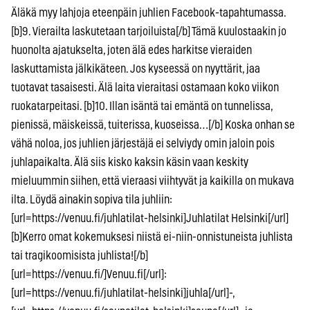
Äläkä myy lahjoja eteenpäin juhlien Facebook-tapahtumassa.
[b]9. Vierailta laskutetaan tarjoiluista[/b] Tämä kuulostaakin jo
huonolta ajatukselta, joten älä edes harkitse vieraiden
laskuttamista jälkikäteen. Jos kyseessä on nyyttärit, jaa
tuotavat tasaisesti. Älä laita vieraitasi ostamaan koko viikon
ruokatarpeitasi. [b]10. Illan isäntä tai emäntä on tunnelissa,
pienissä, mäiskeissä, tuiterissa, kuoseissa…[/b] Koska onhan se
vähä noloa, jos juhlien järjestäjä ei selviydy omin jaloin pois
juhlapaikalta. Älä siis kisko kaksin käsin vaan keskity
mieluummin siihen, että vieraasi viihtyvät ja kaikilla on mukava
ilta. Löydä ainakin sopiva tila juhliin:
[url=https://venuu.fi/juhlatilat-helsinki]Juhlatilat Helsinki[/url]
[b]Kerro omat kokemuksesi niistä ei-niin-onnistuneista juhlista
tai tragikoomisista juhlista![/b]
[url=https://venuu.fi/]Venuu.fi[/url]:
[url=https://venuu.fi/juhlatilat-helsinki]juhla[/url]-,