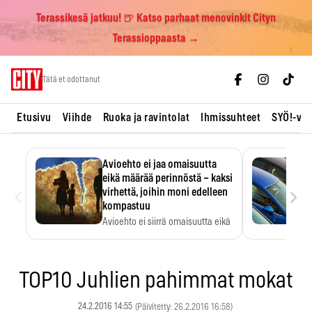
Terassikesä jatkuu! 🍺 Katso parhaat menovinkit Cityn
Terassioppaasta →
Skip
Tätä et odottanut
to
content
Etusivu
Viihde
Ruoka ja ravintolat
Ihmissuhteet
SYÖ!-vii
Avioehto ei jaa omaisuutta
eikä määrää perinnöstä – kaksi
‹
›
virhettä, joihin moni edelleen
kompastuu
Avioehto ei siirrä omaisuutta eikä
ratkaise perintöasioita.
TOP10 Juhlien pahimmat mokat
24.2.2016 14:55
(Päivitetty: 26.2.2016 16:58)