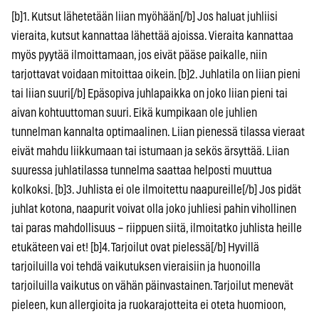
[b]1. Kutsut lähetetään liian myöhään[/b] Jos haluat juhliisi
vieraita, kutsut kannattaa lähettää ajoissa. Vieraita kannattaa
myös pyytää ilmoittamaan, jos eivät pääse paikalle, niin
tarjottavat voidaan mitoittaa oikein. [b]2. Juhlatila on liian pieni
tai liian suuri[/b] Epäsopiva juhlapaikka on joko liian pieni tai
aivan kohtuuttoman suuri. Eikä kumpikaan ole juhlien
tunnelman kannalta optimaalinen. Liian pienessä tilassa vieraat
eivät mahdu liikkumaan tai istumaan ja sekös ärsyttää. Liian
suuressa juhlatilassa tunnelma saattaa helposti muuttua
kolkoksi. [b]3. Juhlista ei ole ilmoitettu naapureille[/b] Jos pidät
juhlat kotona, naapurit voivat olla joko juhliesi pahin vihollinen
tai paras mahdollisuus – riippuen siitä, ilmoitatko juhlista heille
etukäteen vai et! [b]4. Tarjoilut ovat pielessä[/b] Hyvillä
tarjoiluilla voi tehdä vaikutuksen vieraisiin ja huonoilla
tarjoiluilla vaikutus on vähän päinvastainen. Tarjoilut menevät
pieleen, kun allergioita ja ruokarajotteita ei oteta huomioon,