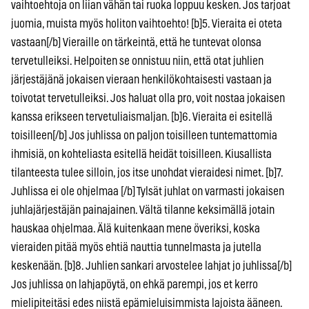
vaihtoehtoja on liian vähän tai ruoka loppuu kesken. Jos tarjoat
juomia, muista myös holiton vaihtoehto! [b]5. Vieraita ei oteta
vastaan[/b] Vieraille on tärkeintä, että he tuntevat olonsa
tervetulleiksi. Helpoiten se onnistuu niin, että otat juhlien
järjestäjänä jokaisen vieraan henkilökohtaisesti vastaan ja
toivotat tervetulleiksi. Jos haluat olla pro, voit nostaa jokaisen
kanssa erikseen tervetuliaismaljan. [b]6. Vieraita ei esitellä
toisilleen[/b] Jos juhlissa on paljon toisilleen tuntemattomia
ihmisiä, on kohteliasta esitellä heidät toisilleen. Kiusallista
tilanteesta tulee silloin, jos itse unohdat vieraidesi nimet. [b]7.
Juhlissa ei ole ohjelmaa [/b] Tylsät juhlat on varmasti jokaisen
juhlajärjestäjän painajainen. Vältä tilanne keksimällä jotain
hauskaa ohjelmaa. Älä kuitenkaan mene överiksi, koska
vieraiden pitää myös ehtiä nauttia tunnelmasta ja jutella
keskenään. [b]8. Juhlien sankari arvostelee lahjat jo juhlissa[/b]
Jos juhlissa on lahjapöytä, on ehkä parempi, jos et kerro
mielipiteitäsi edes niistä epämieluisimmista lajoista ääneen.