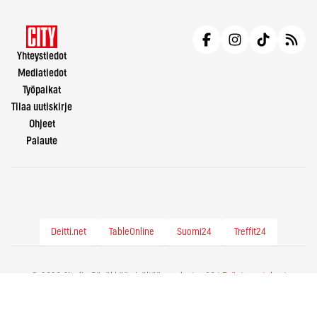
Yhteystiedot
Mediatiedot
Työpaikat
Tilaa uutiskirje
Ohjeet
Palaute
Deitti.net
TableOnline
Suomi24
Treffit24
© 2026 City.fi - Räväkkää sisältöä vuodesta -86 |
Evästeasetukset