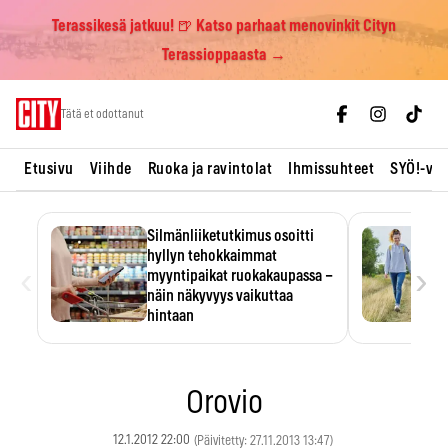
Terassikesä jatkuu! 🍺 Katso parhaat menovinkit Cityn
Terassioppaasta →
Skip
Tätä et odottanut
to
content
Etusivu
Viihde
Ruoka ja ravintolat
Ihmissuhteet
SYÖ!-vii
Silmänliiketutkimus osoitti
hyllyn tehokkaimmat
‹
›
myyntipaikat ruokakaupassa –
näin näkyvyys vaikuttaa
hintaan
Tuotteen paikka hyllyssä
ratkaisee, huomataanko se.
Kauppiaat hyödyntävät…
Orovio
12.1.2012 22:00
(Päivitetty: 27.11.2013 13:47)