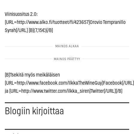
Viinisuositus 2.0:
[URL=http://www.alko.fi/tuotteet/fi/423657]Orovio Tempranillo
Syrah[/URL] [B](7,15€)[/B]
[B]Tsekitä myös meikäläisen
[URL=http://www.facebook.com/IlkkaTheWineGuy]Facebook[/URL]
ja [URL=http://www.twitter.com/ilkka_siren]Twitter[/URL][/B]
Blogiin kirjoittaa