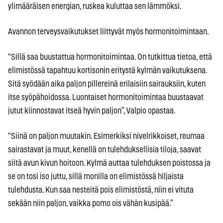
ylimääräisen energian, ruskea kuluttaa sen lämmöksi.
Avannon terveysvaikutukset liittyvät myös hormonitoimintaan.
“Sillä saa buustattua hormonitoimintaa. On tutkittua tietoa, että
elimistössä tapahtuu kortisonin eritystä kylmän vaikutuksena.
Sitä syödään aika paljon pillereinä erilaisiin sairauksiin, kuten
itse syöpähoidossa. Luontaiset hormonitoimintaa buustaavat
jutut kiinnostavat itseä hyvin paljon”, Valpio opastaa.
“Siinä on paljon muutakin. Esimerkiksi nivelrikkoiset, reumaa
sairastavat ja muut, kenellä on tulehduksellisia tiloja, saavat
siitä avun kivun hoitoon. Kylmä auttaa tulehduksen poistossa ja
se on tosi iso juttu, sillä monilla on elimistössä hiljaista
tulehdusta. Kun saa nesteitä pois elimistöstä, niin ei vituta
sekään niin paljon, vaikka pomo ois vähän kusipää.”