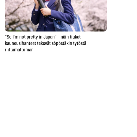
”So I’m not pretty in Japan” – näin tiukat
kauneusihanteet tekevät söpöstäkin tytöstä
riittämättömän