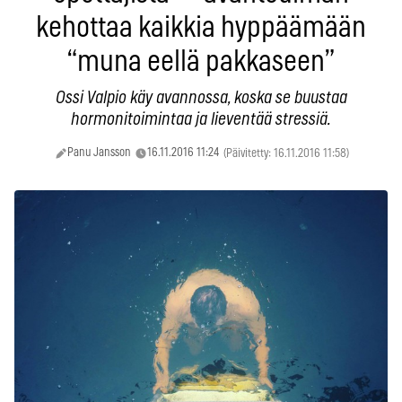
kehottaa kaikkia hyppäämään
“muna eellä pakkaseen”
Ossi Valpio käy avannossa, koska se buustaa
hormonitoimintaa ja lieventää stressiä.
Panu Jansson
16.11.2016 11:24
(Päivitetty: 16.11.2016 11:58)