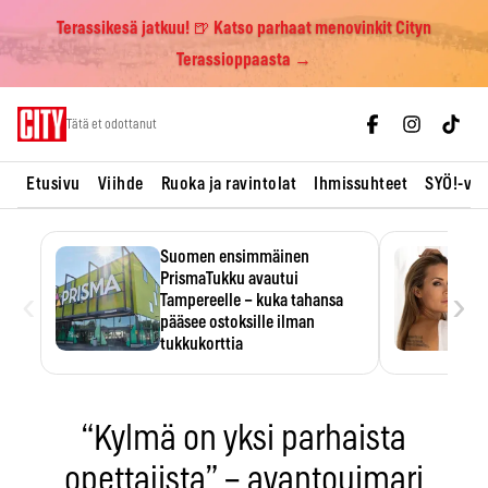
Terassikesä jatkuu! 🍺 Katso parhaat menovinkit Cityn
Terassioppaasta →
Skip
Tätä et odottanut
to
content
Etusivu
Viihde
Ruoka ja ravintolat
Ihmissuhteet
SYÖ!-vii
Suomen ensimmäinen
PrismaTukku avautui
‹
›
Tampereelle – kuka tahansa
pääsee ostoksille ilman
tukkukorttia
Ostoksille tarvitse tukkukorttia,
mutta yksikköhinta kannattaa
tarkistaa itse.
“Kylmä on yksi parhaista
opettajista” – avantouimari