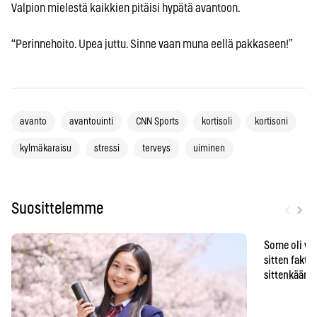
Valpion mielestä kaikkien pitäisi hypätä avantoon.
“Perinnehoito. Upea juttu. Sinne vaan muna eellä pakkaseen!”
avanto
avantouinti
CNN Sports
kortisoli
kortisoni
kylmäkaraisu
stressi
terveys
uiminen
‹
›
Suosittelemme
Some oli vä
sitten faktat
sittenkään o