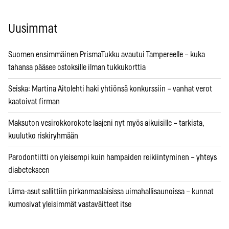
Uusimmat
Suomen ensimmäinen PrismaTukku avautui Tampereelle – kuka
tahansa pääsee ostoksille ilman tukkukorttia
Seiska: Martina Aitolehti haki yhtiönsä konkurssiin – vanhat verot
kaatoivat firman
Maksuton vesirokkorokote laajeni nyt myös aikuisille – tarkista,
kuulutko riskiryhmään
Parodontiitti on yleisempi kuin hampaiden reikiintyminen – yhteys
diabetekseen
Uima-asut sallittiin pirkanmaalaisissa uimahallisaunoissa – kunnat
kumosivat yleisimmät vastaväitteet itse