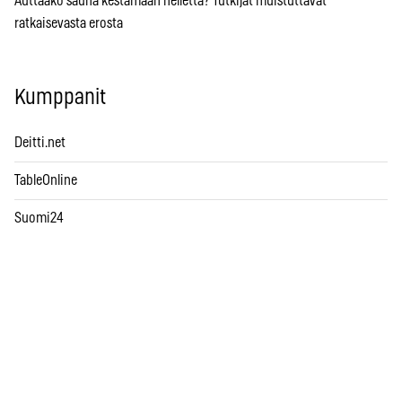
Auttaako sauna kestämään hellettä? Tutkijat muistuttavat
ratkaisevasta erosta
Kumppanit
Deitti.net
TableOnline
Suomi24