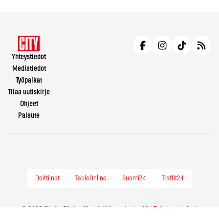
Yhteystiedot
Mediatiedot
Työpaikat
Tilaa uutiskirje
Ohjeet
Palaute
Deitti.net
TableOnline
Suomi24
Treffit24
© 2026 City.fi - Räväkkää sisältöä vuodesta -86 |
Evästeasetukset