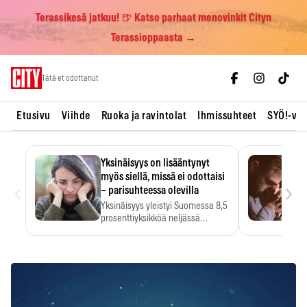
Terassikesä jatkuu! 🍺 Katso parhaat menovinkit Cityn
Terassioppaasta →
Skip
Tätä et odottanut
to
content
Etusivu
Viihde
Ruoka ja ravintolat
Ihmissuhteet
SYÖ!-vii
Yksinäisyys on lisääntynyt
myös siellä, missä ei odottaisi
‹
›
– parisuhteessa olevilla
Yksinäisyys yleistyi Suomessa 8,5
prosenttiyksikköä neljässä
vuodessa. Se…