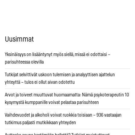
Uusimmat
Yksinäisyys on lisääntynyt myös siellä, missä ei odottaisi –
parisuhteessa olevilla
Tutkijat selvittivät uskoon tulemisen ja analyyttisen ajattelun
yhteyttä – tulos ei ollut aivan odotettu
Arvot ja toiveet muuttuvat huomaamatta: Nämä psykoterapeutin 10
kysymystä kumppanille voivat pelastaa parisuhteen
Vaihdevuodet ja alkoholi voivat ruokkia toisiaan – 936 vastaajan
tutkimus paljasti mutkikkaan yhteyden