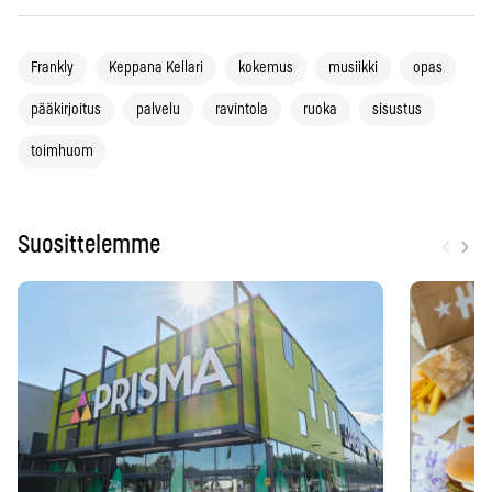
Frankly
Keppana Kellari
kokemus
musiikki
opas
pääkirjoitus
palvelu
ravintola
ruoka
sisustus
toimhuom
‹
›
Suosittelemme