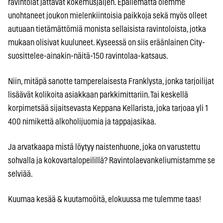
ravintolat jättävät kokemusjäljen. Epäilemättä olemme
unohtaneet joukon mielenkiintoisia paikkoja sekä myös olleet
autuaan tietämättömiä monista sellaisista ravintoloista, jotka
mukaan olisivat kuuluneet. Kyseessä on siis eräänlainen City-
suosittelee-ainakin-näitä-150 ravintolaa-katsaus.
Niin, mitäpä sanotte tamperelaisesta Franklysta, jonka tarjoilijat
lisäävät kolikoita asiakkaan parkkimittariin. Tai keskellä
korpimetsää sijaitsevasta Keppana Kellarista, joka tarjoaa yli 1
400 nimikettä alkoholijuomia ja tappajasikaa.
Ja arvatkaapa mistä löytyy naistenhuone, joka on varustettu
sohvalla ja kokovartalopeilillä? Ravintolaevankeliumistamme se
selviää.
Kuumaa kesää & kuutamoöitä, elokuussa me tulemme taas!