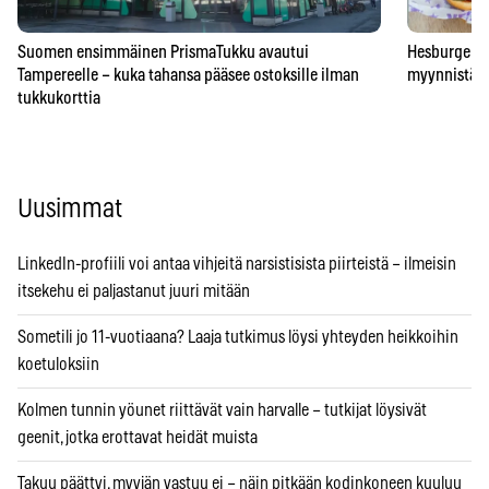
Suomen ensimmäinen PrismaTukku avautui
Hesburgerilt
Tampereelle – kuka tahansa pääsee ostoksille ilman
myynnistä – 
tukkukorttia
Uusimmat
LinkedIn-profiili voi antaa vihjeitä narsistisista piirteistä – ilmeisin
itsekehu ei paljastanut juuri mitään
Sometili jo 11-vuotiaana? Laaja tutkimus löysi yhteyden heikkoihin
koetuloksiin
Kolmen tunnin yöunet riittävät vain harvalle – tutkijat löysivät
geenit, jotka erottavat heidät muista
Takuu päättyi, myyjän vastuu ei – näin pitkään kodinkoneen kuuluu