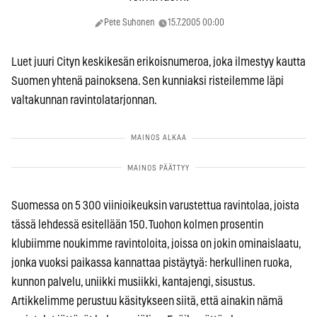
Pete Suhonen
15.7.2005 00:00
Luet juuri Cityn keskikesän erikoisnumeroa, joka ilmestyy kautta
Suomen yhtenä painoksena. Sen kunniaksi risteilemme läpi
valtakunnan ravintolatarjonnan.
Suomessa on 5 300 viinioikeuksin varustettua ravintolaa, joista
tässä lehdessä esitellään 150. Tuohon kolmen prosentin
klubiimme noukimme ravintoloita, joissa on jokin ominaislaatu,
jonka vuoksi paikassa kannattaa pistäytyä: herkullinen ruoka,
kunnon palvelu, uniikki musiikki, kantajengi, sisustus.
Artikkelimme perustuu käsitykseen siitä, että ainakin nämä