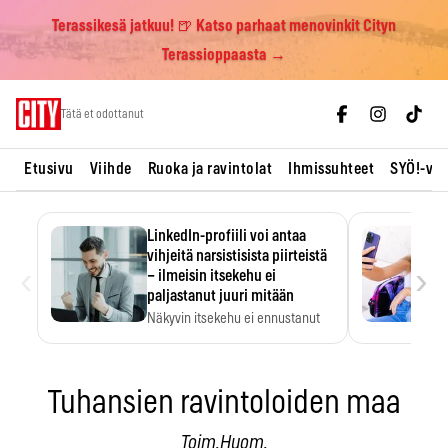
Terassikesä jatkuu! 🍺 Katso parhaat menovinkit Cityn
Terassioppaasta →
Skip
Tätä et odottanut
to
content
Etusivu
Viihde
Ruoka ja ravintolat
Ihmissuhteet
SYÖ!-vii
LinkedIn-profiili voi antaa
vihjeitä narsistisista piirteistä
‹
›
– ilmeisin itsekehu ei
paljastanut juuri mitään
Näkyvin itsekehu ei ennustanut
narsistisia piirteitä.
Tuhansien ravintoloiden maa
Toim.Huom.