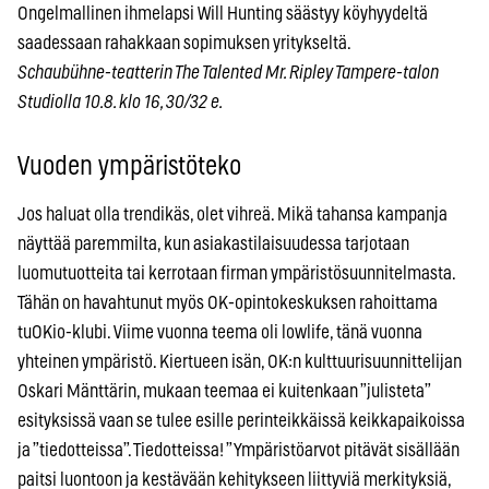
Ongelmallinen ihmelapsi Will Hunting säästyy köyhyydeltä
saadessaan rahakkaan sopimuksen yritykseltä.
Schaubühne-teatterin The Talented Mr. Ripley Tampere-talon
Studiolla 10.8. klo 16, 30/32 e.
Vuoden ympäristöteko
Jos haluat olla trendikäs, olet vihreä. Mikä tahansa kampanja
näyttää paremmilta, kun asiakastilaisuudessa tarjotaan
luomutuotteita tai kerrotaan firman ympäristösuunnitelmasta.
Tähän on havahtunut myös OK-opintokeskuksen rahoittama
tuOKio-klubi. Viime vuonna teema oli lowlife, tänä vuonna
yhteinen ympäristö. Kiertueen isän, OK:n kulttuurisuunnittelijan
Oskari Mänttärin, mukaan teemaa ei kuitenkaan ”julisteta”
esityksissä vaan se tulee esille perinteikkäissä keikkapaikoissa
ja ”tiedotteissa”. Tiedotteissa! ”Ympäristöarvot pitävät sisällään
paitsi luontoon ja kestävään kehitykseen liittyviä merkityksiä,