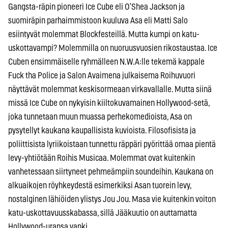
Gangsta-räpin pioneeri Ice Cube eli O’Shea Jackson ja
suomiräpin parhaimmistoon kuuluva Asa eli Matti Salo
esiintyvät molemmat Blockfesteillä. Mutta kumpi on katu-
uskottavampi? Molemmilla on nuoruusvuosien rikostaustaa. Ice
Cuben ensimmäiselle ryhmälleen N.W.A:lle tekemä kappale
Fuck tha Police ja Salon Avaimena julkaisema Roihuvuori
näyttävät molemmat keskisormeaan virkavallalle. Mutta siinä
missä Ice Cube on nykyisin kiiltokuvamainen Hollywood-setä,
joka tunnetaan muun muassa perhekomedioista, Asa on
pysytellyt kaukana kaupallisista kuvioista. Filosofisista ja
poliittisista lyriikoistaan tunnettu räppäri pyörittää omaa pientä
levy-yhtiötään Roihis Musicaa. Molemmat ovat kuitenkin
vanhetessaan siirtyneet pehmeämpiin soundeihin. Kaukana on
alkuaikojen röyhkeydestä esimerkiksi Asan tuorein levy,
nostalginen lähiöiden ylistys Jou Jou. Masa vie kuitenkin voiton
katu-uskottavuusskabassa, sillä Jääkuutio on auttamatta
Hollywood-uransa vanki.