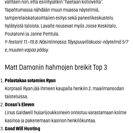
välttäen niin, että esiintyjätkin ”haetaan kotiovelta”.
Tapahtumassa nähdään muun muassa näytelmiä,
tamperelaiskatusoittajien esitys sekä paneelikeskustelu
hylätyistä taloista. Lavalle nousevat myös Joose Keskitalo,
Poutatorvi ja Janne Perttula.
Y-festarit 11.–19.8. Näsinlinnassa. Täyspuuvillakuosi-näytelmä 5/7
e, muuten vapaa pääsy.
Matt Damonin hahmojen breikit Top 3
Pelastakaa sotamies Ryan
Korpraali Ryan jää ihmeen kaupalla henkiin 2. maailmansodan
taisteluissa.
Ocean’s Eleven
Linus Galdwell huijarijoukkoineen onnistuu varastamaan kolme
kasinoa ja pakenemaan kasinon henkilökuntaa.
Good Will Hunting