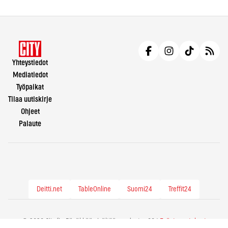
Yhteystiedot
Mediatiedot
Työpaikat
Tilaa uutiskirje
Ohjeet
Palaute
Deitti.net
TableOnline
Suomi24
Treffit24
© 2026 City.fi - Räväkkää sisältöä vuodesta -86 |
Evästeasetukset