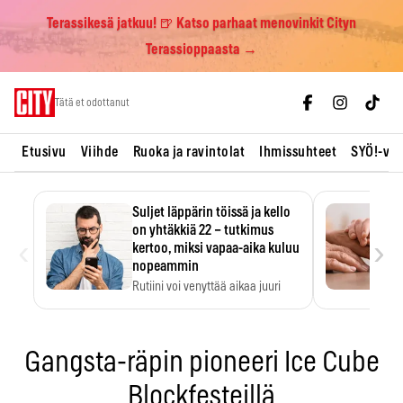
Terassikesä jatkuu! 🍺 Katso parhaat menovinkit Cityn
Terassioppaasta →
Skip
Tätä et odottanut
to
content
Etusivu
Viihde
Ruoka ja ravintolat
Ihmissuhteet
SYÖ!-vii
Suljet läppärin töissä ja kello
on yhtäkkiä 22 – tutkimus
‹
›
kertoo, miksi vapaa-aika kuluu
nopeammin
Rutiini voi venyttää aikaa juuri
silloin, kun sitä…
Gangsta-räpin pioneeri Ice Cube
Blockfesteillä