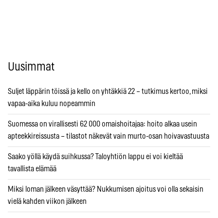
Uusimmat
Suljet läppärin töissä ja kello on yhtäkkiä 22 – tutkimus kertoo, miksi
vapaa-aika kuluu nopeammin
Suomessa on virallisesti 62 000 omaishoitajaa: hoito alkaa usein
apteekkireissusta – tilastot näkevät vain murto-osan hoivavastuusta
Saako yöllä käydä suihkussa? Taloyhtiön lappu ei voi kieltää
tavallista elämää
Miksi loman jälkeen väsyttää? Nukkumisen ajoitus voi olla sekaisin
vielä kahden viikon jälkeen