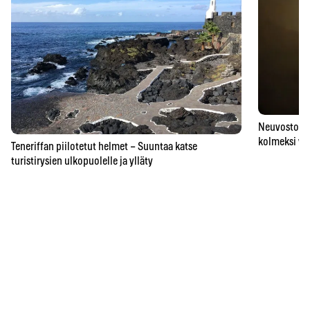
Neuvostoaik
kolmeksi vu
Teneriffan piilotetut helmet – Suuntaa katse
turistirysien ulkopuolelle ja ylläty