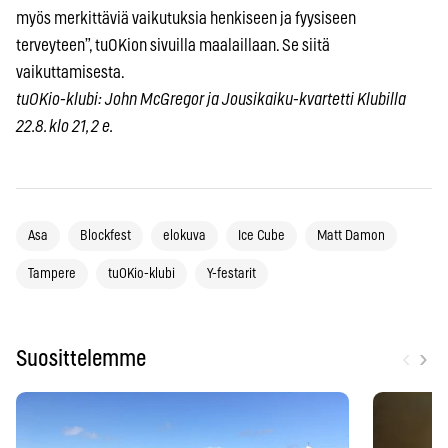
myös merkittäviä vaikutuksia henkiseen ja fyysiseen
terveyteen”, tuOKion sivuilla maalaillaan. Se siitä
vaikuttamisesta.
tuOKio-klubi: John McGregor ja Jousikaiku-kvartetti Klubilla
22.8. klo 21, 2 e.
Asa
Blockfest
elokuva
Ice Cube
Matt Damon
Tampere
tuOKio-klubi
Y-festarit
‹
›
Suosittelemme