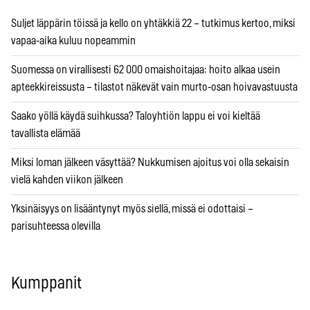
Suljet läppärin töissä ja kello on yhtäkkiä 22 – tutkimus kertoo, miksi
vapaa-aika kuluu nopeammin
Suomessa on virallisesti 62 000 omaishoitajaa: hoito alkaa usein
apteekkireissusta – tilastot näkevät vain murto-osan hoivavastuusta
Saako yöllä käydä suihkussa? Taloyhtiön lappu ei voi kieltää
tavallista elämää
Miksi loman jälkeen väsyttää? Nukkumisen ajoitus voi olla sekaisin
vielä kahden viikon jälkeen
Yksinäisyys on lisääntynyt myös siellä, missä ei odottaisi –
parisuhteessa olevilla
Kumppanit