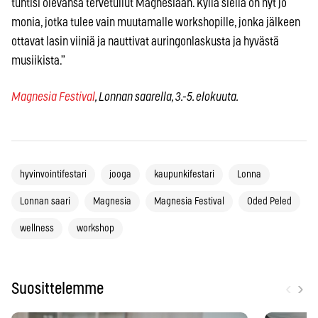
tuntisi olevansa tervetullut Magnesiaan. Kyllä siellä on nyt jo
monia, jotka tulee vain muutamalle workshopille, jonka jälkeen
ottavat lasin viiniä ja nauttivat auringonlaskusta ja hyvästä
musiikista.”
Magnesia Festival
, Lonnan saarella, 3.-5. elokuuta.
hyvinvointifestari
jooga
kaupunkifestari
Lonna
Lonnan saari
Magnesia
Magnesia Festival
Oded Peled
wellness
workshop
‹
›
Suosittelemme