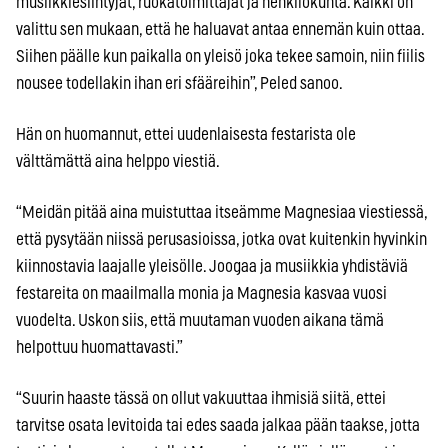
musiikkiesiintyjät, ruokatoimittajat ja henkilökunta. Kaikki on
valittu sen mukaan, että he haluavat antaa ennemän kuin ottaa.
Siihen päälle kun paikalla on yleisö joka tekee samoin, niin fiilis
nousee todellakin ihan eri sfääreihin”, Peled sanoo.
Hän on huomannut, ettei uudenlaisesta festarista ole
välttämättä aina helppo viestiä.
“Meidän pitää aina muistuttaa itseämme Magnesiaa viestiessä,
että pysytään niissä perusasioissa, jotka ovat kuitenkin hyvinkin
kiinnostavia laajalle yleisölle. Joogaa ja musiikkia yhdistäviä
festareita on maailmalla monia ja Magnesia kasvaa vuosi
vuodelta. Uskon siis, että muutaman vuoden aikana tämä
helpottuu huomattavasti.”
“Suurin haaste tässä on ollut vakuuttaa ihmisiä siitä, ettei
tarvitse osata levitoida tai edes saada jalkaa pään taakse, jotta