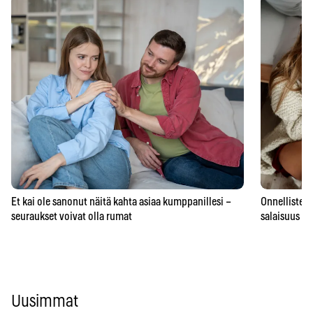
Et kai ole sanonut näitä kahta asiaa kumppanillesi –
Onnellisten 
seuraukset voivat olla rumat
salaisuus – 
Uusimmat