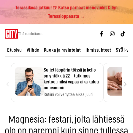
Terassikesä jatkuu! 🍺 Katso parhaat menovinkit Cityn
Terassioppaasta →
Skip
Tätä et odottanut
to
content
Etusivu
Viihde
Ruoka ja ravintolat
Ihmissuhteet
SYÖ!-vii
Suljet läppärin töissä ja kello
on yhtäkkiä 22 – tutkimus
‹
›
kertoo, miksi vapaa-aika kuluu
nopeammin
Rutiini voi venyttää aikaa juuri
silloin, kun sitä…
Magnesia: festari, jolta lähtiessä
olo on parempi kuin sinne tullessa