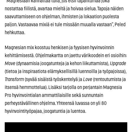
“Magnesiaan kannattaa tulla, jos etsii tapahtumaa joka
nostattaa fiilistä, avartaa mieltä ja hoivaa sielua. Tapoja näiden
saavuttamiseen on ohjelman, ihmisten ja lokaation puolesta
paljon. Vastaavaa mixiä ei tule missään muualla vastaan”, Peled
hehkuttaa.
Magnesian mix koostuu henkisen ja fyysisen hyvinvoinnin
kehittämisestä. Ohjelmakartta on jaettu värikoodein eri osioihin:
Move
(dynaamisia joogatunteja ja kehon liikuttamista),
Upgrade
(tietoa ja inspiraatiota elämyksellisillä luennoilla ja työpajoissa),
Transform
(syvää sisäistä työskentelyä ja
Love
(rentoutumista ja
itsensä hemmottelua). Lisäksi tarjolla on perjantain Magnesia
Pro hyvinvointialan ammattilaisille sekä sunnuntain
perheystävällinen ohjelma. Yhteensä luvassa on yli 80
hyvinvointityöpajaa, joogatuntia ja luentoa.