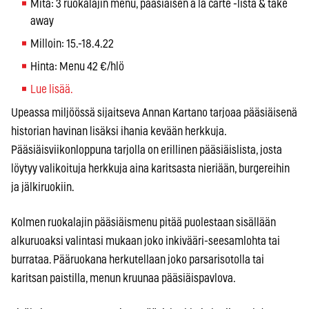
Mitä: 3 ruokalajin menu, pääsiäisen a la carte -lista & take
away
Milloin: 15.-18.4.22
Hinta: Menu 42 €/hlö
Lue lisää.
Upeassa miljöössä sijaitseva Annan Kartano tarjoaa pääsiäisenä
historian havinan lisäksi ihania kevään herkkuja.
Pääsiäisviikonloppuna tarjolla on erillinen pääsiäislista, josta
löytyy valikoituja herkkuja aina karitsasta nieriään, burgereihin
ja jälkiruokiin.
Kolmen ruokalajin pääsiäismenu pitää puolestaan sisällään
alkuruoaksi valintasi mukaan joko inkivääri-seesamlohta tai
burrataa. Pääruokana herkutellaan joko parsarisotolla tai
karitsan paistilla, menun kruunaa pääsiäispavlova.