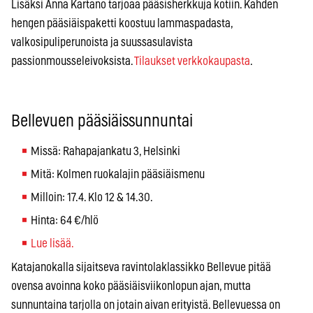
Lisäksi Anna Kartano tarjoaa pääsisherkkuja kotiin. Kahden
hengen pääsiäispaketti koostuu lammaspadasta,
valkosipuliperunoista ja suussasulavista
passionmousseleivoksista.
Tilaukset verkkokaupasta
.
Bellevuen pääsiäissunnuntai
Missä: Rahapajankatu 3, Helsinki
Mitä: Kolmen ruokalajin pääsiäismenu
Milloin: 17.4. Klo 12 & 14.30.
Hinta: 64 €/hlö
Lue lisää.
Katajanokalla sijaitseva ravintolaklassikko Bellevue pitää
ovensa avoinna koko pääsiäisviikonlopun ajan, mutta
sunnuntaina tarjolla on jotain aivan erityistä. Bellevuessa on