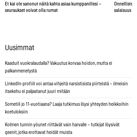
Et kai ole sanonut näitä kahta asiaa kumppanillesi –
Onnellisten 
seuraukset voivat olla rumat
salaisuus – 
Uusimmat
Kaaduit vuokralaudalla? Vakuutus korvaa hoidon, mutta ei
palkanmenetystä
LinkedIn-profiili voi antaa vihjeitä narsistisista piirteistä – ilmeisin
itsekehu ei paljastanut juuri mitään
Sometili jo 11-vuotiaana? Laaja tutkimus löysi yhteyden heikkoihin
koetuloksiin
Kolmen tunnin yöunet riittävät vain harvalle – tutkijat löysivät
geenit, jotka erottavat heidät muista