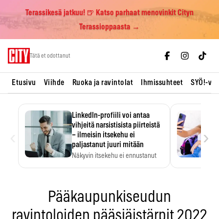
Terassikesä jatkuu! 🍺 Katso parhaat menovinkit Cityn
Terassioppaasta →
Skip
Tätä et odottanut
to
content
Etusivu
Viihde
Ruoka ja ravintolat
Ihmissuhteet
SYÖ!-vii
LinkedIn-profiili voi antaa
vihjeitä narsistisista piirteistä
‹
›
– ilmeisin itsekehu ei
paljastanut juuri mitään
Näkyvin itsekehu ei ennustanut
narsistisia piirteitä.
Pääkaupunkiseudun
ravintoloiden pääsiäistärpit 2022