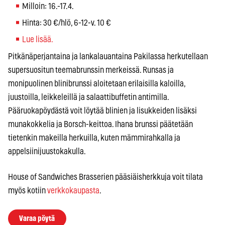
Milloin: 16.-17.4.
Hinta: 30 €/hlö, 6-12-v. 10 €
Lue lisää.
Pitkänäperjantaina ja lankalauantaina Pakilassa herkutellaan
supersuositun teemabrunssin merkeissä. Runsas ja
monipuolinen blinibrunssi aloitetaan erilaisilla kaloilla,
juustoilla, leikkeleillä ja salaattibuffetin antimilla.
Pääruokapöydästä voit löytää blinien ja lisukkeiden lisäksi
munakokkelia ja Borsch-keittoa. Ihana brunssi päätetään
tietenkin makeilla herkuilla, kuten mämmirahkalla ja
appelsiinijuustokakulla.
House of Sandwiches Brasserien pääsiäisherkkuja voit tilata
myös kotiin
verkkokaupasta
.
Varaa pöytä