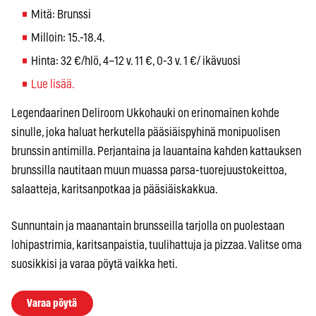
Mitä: Brunssi
Milloin: 15.-18.4.
Hinta: 32 €/hlö, 4–12 v. 11 €, 0-3 v. 1 €/ ikävuosi
Lue lisää.
Legendaarinen Deliroom Ukkohauki on erinomainen kohde
sinulle, joka haluat herkutella pääsiäispyhinä monipuolisen
brunssin antimilla. Perjantaina ja lauantaina kahden kattauksen
brunssilla nautitaan muun muassa parsa-tuorejuustokeittoa,
salaatteja, karitsanpotkaa ja pääsiäiskakkua.
Sunnuntain ja maanantain brunsseilla tarjolla on puolestaan
lohipastrimia, karitsanpaistia, tuulihattuja ja pizzaa. Valitse oma
suosikkisi ja varaa pöytä vaikka heti.
Varaa pöytä