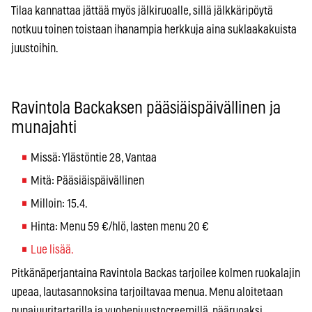
Tilaa kannattaa jättää myös jälkiruoalle, sillä jälkkäripöytä
notkuu toinen toistaan ihanampia herkkuja aina suklaakakuista
juustoihin.
Ravintola Backaksen pääsiäispäivällinen ja
munajahti
Missä: Ylästöntie 28, Vantaa
Mitä: Pääsiäispäivällinen
Milloin: 15.4.
Hinta: Menu 59 €/hlö, lasten menu 20 €
Lue lisää.
Pitkänäperjantaina Ravintola Backas tarjoilee kolmen ruokalajin
upeaa, lautasannoksina tarjoiltavaa menua. Menu aloitetaan
punajuuritartarilla ja vuohenjuustocreemillä, pääruoaksi