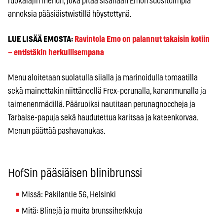
ruokalajin menun, joka pitää sisällään Emon suosituimpia
annoksia pääsiäistwistillä höystettynä.
LUE LISÄÄ EMOSTA:
Ravintola Emo on palannut takaisin kotiin
– entistäkin herkullisempana
Menu aloitetaan suolatulla siialla ja marinoidulla tomaatilla
sekä mainettakin niittäneellä Frex-perunalla, kananmunalla ja
taimenenmädillä. Pääruoiksi nautitaan perunagnoccheja ja
Tarbaise-papuja sekä haudutettua karitsaa ja kateenkorvaa.
Menun päättää pashavanukas.
HofSin pääsiäisen blinibrunssi
Missä: Pakilantie 56, Helsinki
Mitä: Blinejä ja muita brunssiherkkuja