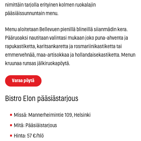
nimittäin tarjolla erityinen kolmen ruokalajin
pääsiäissunnuntain menu.
Menu aloitetaan Bellevuen pienillä blineillä siianmädin kera.
Pääruoaksi nautitaan valintasi mukaan joko puna-ahventa ja
rapukastiketta, karitsankaretta ja rosmariinikastiketta tai
emmervehnää, maa-artisokkaa ja hollandaisekastiketta. Menun
kruunaa runsas jälkiruokapöytä.
Varaa pöytä
Bistro Elon pääsiästarjous
Missä: Mannerheimintie 109, Helsinki
Mitä: Pääsiäistarjous
Hinta: 57 €/hlö