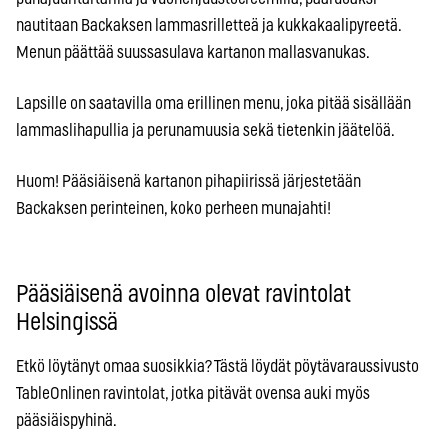
nautitaan Backaksen lammasrilletteä ja kukkakaalipyreetä.
Menun päättää suussasulava kartanon mallasvanukas.
Lapsille on saatavilla oma erillinen menu, joka pitää sisällään
lammaslihapullia ja perunamuusia sekä tietenkin jäätelöä.
Huom! Pääsiäisenä kartanon pihapiirissä järjestetään
Backaksen perinteinen, koko perheen munajahti!
Pääsiäisenä avoinna olevat ravintolat
Helsingissä
Etkö löytänyt omaa suosikkia? Tästä löydät pöytävaraussivusto
TableOnlinen ravintolat, jotka pitävät ovensa auki myös
pääsiäispyhinä.