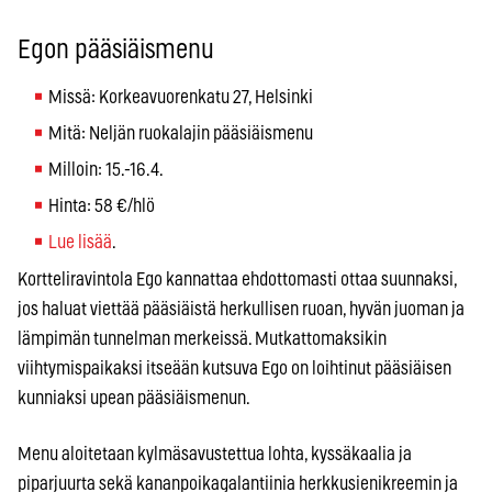
Egon pääsiäismenu
Missä: Korkeavuorenkatu 27, Helsinki
Mitä: Neljän ruokalajin pääsiäismenu
Milloin: 15.-16.4.
Hinta: 58 €/hlö
Lue lisää
.
Kortteliravintola Ego kannattaa ehdottomasti ottaa suunnaksi,
jos haluat viettää pääsiäistä herkullisen ruoan, hyvän juoman ja
lämpimän tunnelman merkeissä. Mutkattomaksikin
viihtymispaikaksi itseään kutsuva Ego on loihtinut pääsiäisen
kunniaksi upean pääsiäismenun.
Menu aloitetaan kylmäsavustettua lohta, kyssäkaalia ja
piparjuurta sekä kananpoikagalantiinia herkkusienikreemin ja