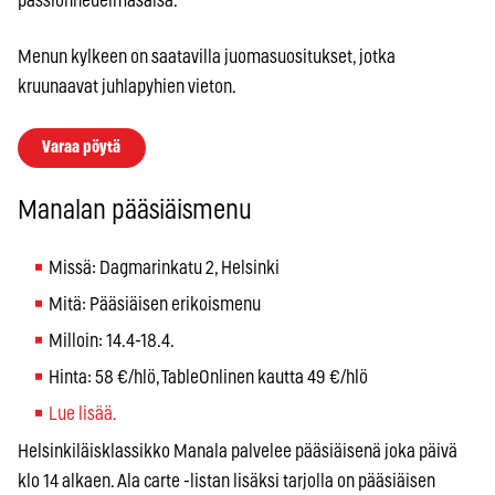
passionhedelmäsalsa.
Menun kylkeen on saatavilla juomasuositukset, jotka
kruunaavat juhlapyhien vieton.
Varaa pöytä
Manalan pääsiäismenu
Missä: Dagmarinkatu 2, Helsinki
Mitä: Pääsiäisen erikoismenu
Milloin: 14.4-18.4.
Hinta: 58 €/hlö, TableOnlinen kautta 49 €/hlö
Lue lisää.
Helsinkiläisklassikko Manala palvelee pääsiäisenä joka päivä
klo 14 alkaen. Ala carte -listan lisäksi tarjolla on pääsiäisen