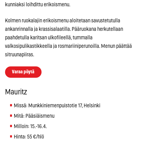
kunniaksi loihdittu erikoismenu.
Kolmen ruokalajin erikoismenu aloitetaan savustetutulla
ankanrinnalla ja krassisalaatilla. Pääruokana herkutellaan
paahdetulla karitsan ulkofileellä, tummalla
valkosipulikastikkeella ja rosmariiniperunoilla. Menun päättää
sitruunapiiras.
Varaa pöytä
Mauritz
Missä: Munkkiniemenpuistotie 17, Helsinki
Mitä: Pääsiäismenu
Milloin: 15.-16.4.
Hinta: 55 €/hlö