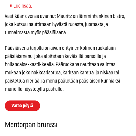
Lue lisää.
Vastikään ovensa avannut Mauritz on lämminhenkinen bistro,
joka kutsuu nauttimaan hyvästä ruoasta, juomasta ja
tunnelmasta myös pääsiäisenä.
Pääsiäisenä tarjolla on aivan erityinen kolmen ruokalajin
pääsiäismenu, joka aloitetaan keväisillä parsoilla ja
hollandaise-kastikkeella. Pääruokana nautitaan valintasi
mukaan joko nokkosrisottoa, karitsan karetta ja niskaa tai
paistettua nieriää, ja menu päätetään pääsiäisen kunniaksi
marjoilla höystetyllä pashalla.
Varaa pöytä
Meritorpan brunssi