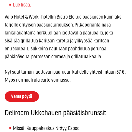
Lue lisää.
Valo Hotel & Work -hotellin Bistro Elo tuo pääsiäisen kunniaksi
tarjolle erityisen pääsiäistarjouksen. Pitkäperjantaina ja
lankalauantaina herkutellaan jaettavalla pääruoalla, joka
sisältää grillattua karitsan karetta ja ylikypsää karitsan
entrecotea. Lisukkeina nautitaan paahdettua perunaa,
pähkinävoita, parmesan cremea ja grillattua kaalia.
Nyt saat tämän jaettavan pääruoan kahdelle yhteishintaan 57 €.
Myös normaali ala carte voimassa.
Varaa pöytä
Deliroom Ukkohauen pääsiäisbrunssit
Missä: Kauppakeskus Nittyy, Espoo