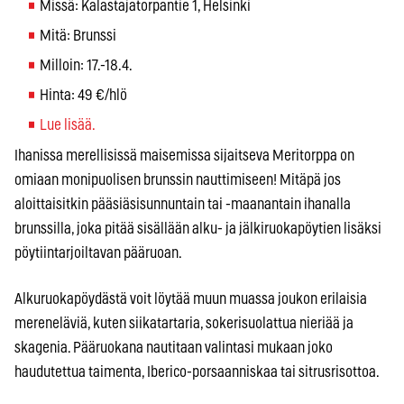
Missä: Kalastajatorpantie 1, Helsinki
Mitä: Brunssi
Milloin: 17.-18.4.
Hinta: 49 €/hlö
Lue lisää.
Ihanissa merellisissä maisemissa sijaitseva Meritorppa on
omiaan monipuolisen brunssin nauttimiseen! Mitäpä jos
aloittaisitkin pääsiäsisunnuntain tai -maanantain ihanalla
brunssilla, joka pitää sisällään alku- ja jälkiruokapöytien lisäksi
pöytiintarjoiltavan pääruoan.
Alkuruokapöydästä voit löytää muun muassa joukon erilaisia
mereneläviä, kuten siikatartaria, sokerisuolattua nieriää ja
skagenia. Pääruokana nautitaan valintasi mukaan joko
haudutettua taimenta, Iberico-porsaanniskaa tai sitrusrisottoa.