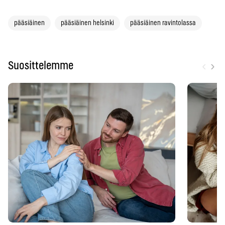
pääsiäinen
pääsiäinen helsinki
pääsiäinen ravintolassa
‹
›
Suosittelemme