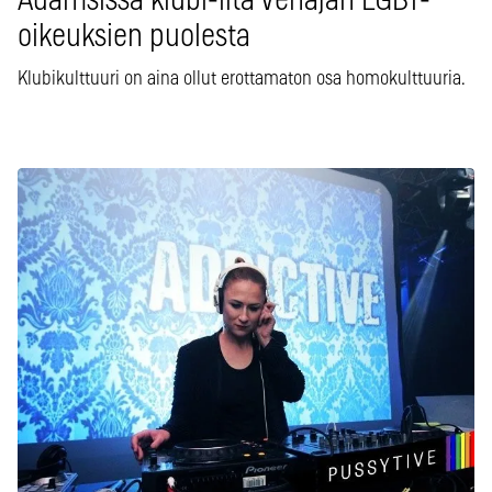
Adamsissa klubi-ilta Venäjän LGBT-
oikeuksien puolesta
Klubikulttuuri on aina ollut erottamaton osa homokulttuuria.