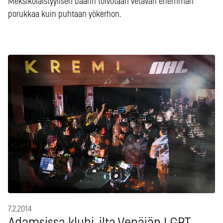
Meksikolaistyylisen baarin toivotaan vetävän enemmän
porukkaa kuin puhtaan yökerhon.
7.2.2014