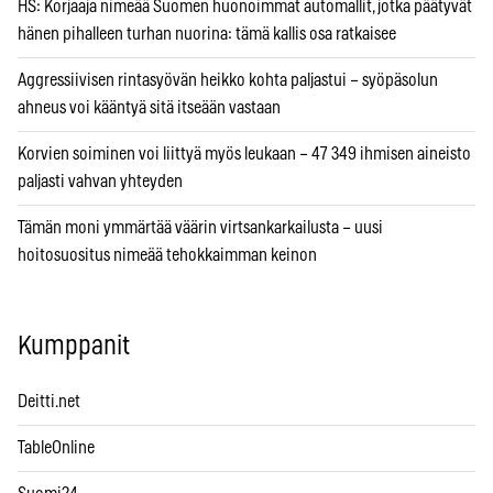
HS: Korjaaja nimeää Suomen huonoimmat automallit, jotka päätyvät
hänen pihalleen turhan nuorina: tämä kallis osa ratkaisee
Aggressiivisen rintasyövän heikko kohta paljastui – syöpäsolun
ahneus voi kääntyä sitä itseään vastaan
Korvien soiminen voi liittyä myös leukaan – 47 349 ihmisen aineisto
paljasti vahvan yhteyden
Tämän moni ymmärtää väärin virtsankarkailusta – uusi
hoitosuositus nimeää tehokkaimman keinon
Kumppanit
Deitti.net
TableOnline