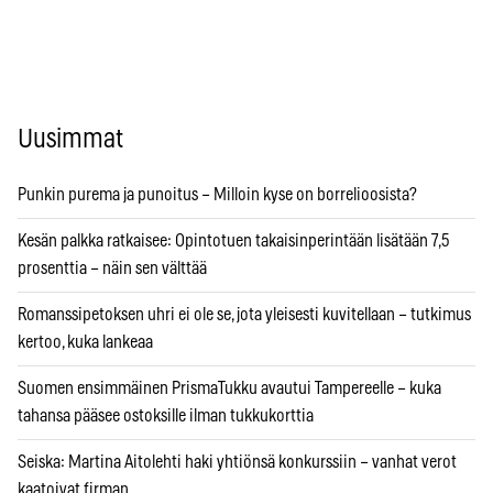
Uusimmat
Punkin purema ja punoitus – Milloin kyse on borrelioosista?
Kesän palkka ratkaisee: Opintotuen takaisinperintään lisätään 7,5
prosenttia – näin sen välttää
Romanssipetoksen uhri ei ole se, jota yleisesti kuvitellaan – tutkimus
kertoo, kuka lankeaa
Suomen ensimmäinen PrismaTukku avautui Tampereelle – kuka
tahansa pääsee ostoksille ilman tukkukorttia
Seiska: Martina Aitolehti haki yhtiönsä konkurssiin – vanhat verot
kaatoivat firman