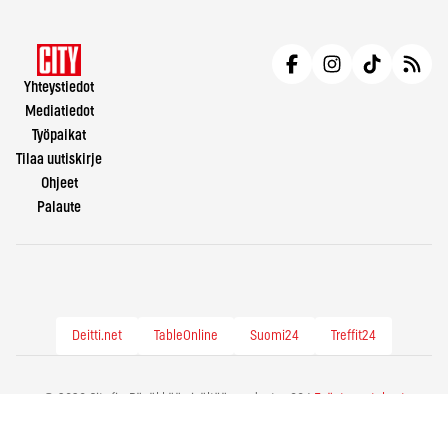
Yhteystiedot
Mediatiedot
Työpaikat
Tilaa uutiskirje
Ohjeet
Palaute
Deitti.net
TableOnline
Suomi24
Treffit24
© 2026 City.fi - Räväkkää sisältöä vuodesta -86 |
Evästeasetukset