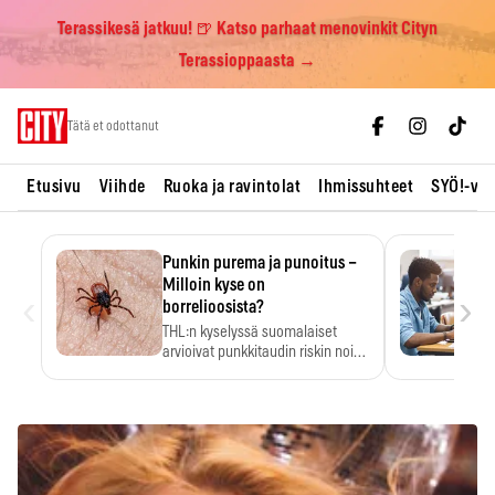
Terassikesä jatkuu! 🍺 Katso parhaat menovinkit Cityn
Terassioppaasta →
Skip
Tätä et odottanut
to
content
Etusivu
Viihde
Ruoka ja ravintolat
Ihmissuhteet
SYÖ!-vii
Punkin purema ja punoitus –
Milloin kyse on
‹
›
borrelioosista?
THL:n kyselyssä suomalaiset
arvioivat punkkitaudin riskin noin
kymmenkertaiseksi…