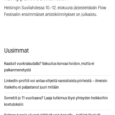
Helsingin Suvilahdessa 10.–12. elokuuta järjestettävän Flow
Festivalin ensimmäiset artistikiinnitykset on julkaistu.
Uusimmat
Kaaduit vuokralaudalla? Vakuutus korvaa hoidon, mutta ei
palkanmenetystä
LinkedIn-profiili voi antaa vihjeitä narsistisista piirteistä – ilmeisin
itsekehu ei paljastanut juuri mitään
Sometili jo 11-vuotiaana? Laaja tutkimus löysi yhteyden heikkoihin
koetuloksiin