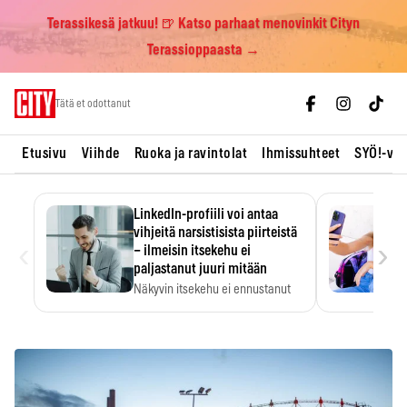
Terassikesä jatkuu! 🍺 Katso parhaat menovinkit Cityn
Terassioppaasta →
Skip
Tätä et odottanut
to
content
Etusivu
Viihde
Ruoka ja ravintolat
Ihmissuhteet
SYÖ!-vii
LinkedIn-profiili voi antaa
vihjeitä narsistisista piirteistä
‹
›
– ilmeisin itsekehu ei
paljastanut juuri mitään
Näkyvin itsekehu ei ennustanut
narsistisia piirteitä.