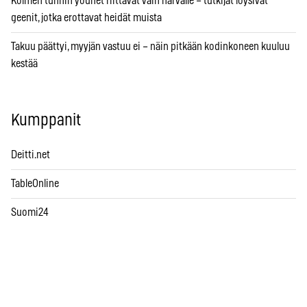
Kolmen tunnin yöunet riittävät vain harvalle – tutkijat löysivät
geenit, jotka erottavat heidät muista
Takuu päättyi, myyjän vastuu ei – näin pitkään kodinkoneen kuuluu
kestää
Kumppanit
Deitti.net
TableOnline
Suomi24