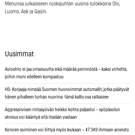
Menunsa julkaisseen ruokajuhlan uusina tulokkaina Olo,
Luomo, Ask ja Gaijin.
Uusimmat
Avioehto ei jaa omaisuutta eikä määrää perinnöstä – kaksi virhettä,
joihin moni edelleen kompastuu
HS: Korjaaja nimeää Suomen huonoimmat automallit, jotka päätyvät
hänen pihalleen turhan nuorina: tämä kallis osa ratkaisee
Aggressiivisen rintasyövän heikko kohta paljastui – syöpäsolun
ahneus voi kääntyä sitä itseään vastaan
Korvien soiminen voi liittyä myös leukaan – 47 349 ihmisen aineisto