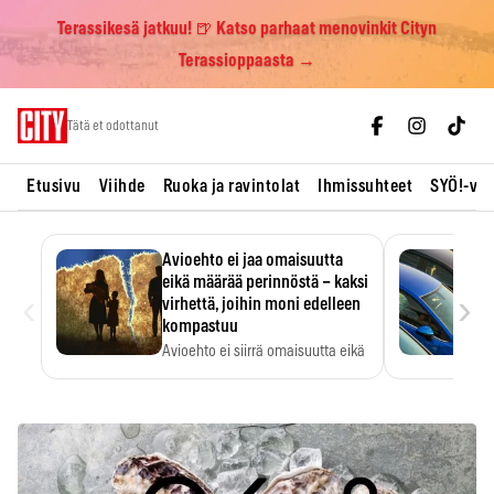
Terassikesä jatkuu! 🍺 Katso parhaat menovinkit Cityn
Terassioppaasta →
Skip
Tätä et odottanut
to
content
Etusivu
Viihde
Ruoka ja ravintolat
Ihmissuhteet
SYÖ!-vii
Avioehto ei jaa omaisuutta
eikä määrää perinnöstä – kaksi
‹
›
virhettä, joihin moni edelleen
kompastuu
Avioehto ei siirrä omaisuutta eikä
ratkaise perintöasioita.