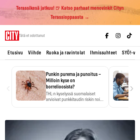
Terassikesä jatkuu! 🍺 Katso parhaat menovinkit Cityn
Terassioppaasta →
Skip
Tätä et odottanut
to
content
Etusivu
Viihde
Ruoka ja ravintolat
Ihmissuhteet
SYÖ!-vii
Punkin purema ja punoitus –
Milloin kyse on
‹
›
borrelioosista?
THL:n kyselyssä suomalaiset
arvioivat punkkitaudin riskin noin
kymmenkertaiseksi…