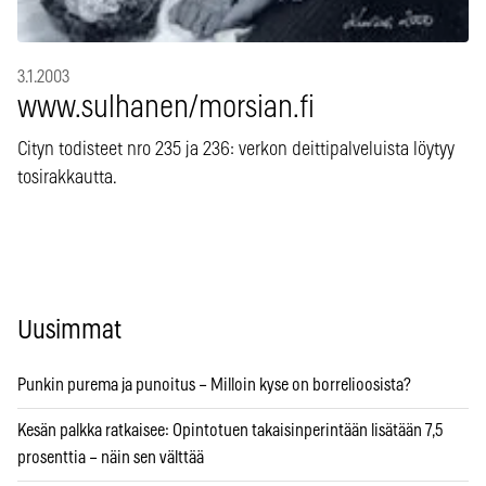
3.1.2003
www.sulhanen/morsian.fi
Cityn todisteet nro 235 ja 236: verkon deittipalveluista löytyy
tosirakkautta.
Uusimmat
Punkin purema ja punoitus – Milloin kyse on borrelioosista?
Kesän palkka ratkaisee: Opintotuen takaisinperintään lisätään 7,5
prosenttia – näin sen välttää