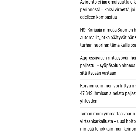
Avioehto ei jaa omaisuutta ei
perinnöstä – kaksi virhettä, jo
edelleen kompastuu
HS: Korjaaja nimeää Suomen
automallit, jotka päätyvät hän
turhan nuorina: tämä kallis os
Aggressiivisen rintasyövän he
paljastui – syöpäsolun ahneus
sitä itseään vastaan
Korvien soiminen voi liittyä 
47 349 ihmisen aineisto paljas
yhteyden
Tämän moni ymmärtää väärin
virtsankarkailusta – uusi hoit
nimeää tehokkaimman keino