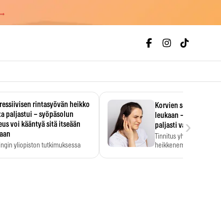
 →
essiivisen rintasyövän heikko
Korvien soiminen voi 
a paljastui – syöpäsolun
leukaan – 47 349 ihmi
›
us voi kääntyä sitä itseään
paljasti vahvan yhtey
taan
Tinnitus yhdistetään ku
ingin yliopiston tutkimuksessa
heikkenemiseen. Meta-a
aktiivisen rintasyövän kasvu
kertoo, että myös…
stui.