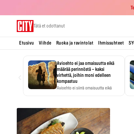
T
Skip
Tätä et odottanut
to
content
Etusivu
Viihde
Ruoka ja ravintolat
Ihmissuhteet
SY
Avioehto ei jaa omaisuutta eikä
määrää perinnöstä – kaksi
‹
virhettä, joihin moni edelleen
kompastuu
Avioehto ei siirrä omaisuutta eikä
ratkaise perintöasioita.