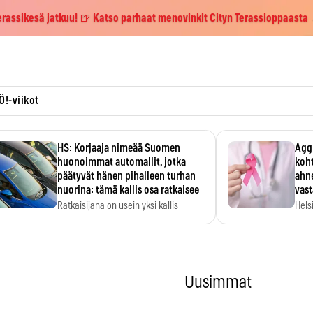
erassikesä jatkuu! 🍺 Katso parhaat menovinkit Cityn Terassioppaasta
Ö!-viikot
HS: Korjaaja nimeää Suomen
Aggr
huonoimmat automallit, jotka
koht
päätyvät hänen pihalleen turhan
ahne
nuorina: tämä kallis osa ratkaisee
vas
Ratkaisijana on usein yksi kallis
Hels
komponentti.
MYC-
hida
Uusimmat