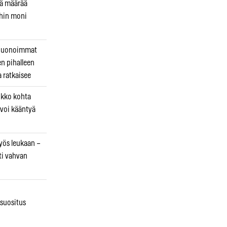
kä määrää
ihin moni
 huonoimmat
en pihalleen
a ratkaisee
ikko kohta
 voi kääntyä
myös leukaan –
ti vahvan
osuositus
n