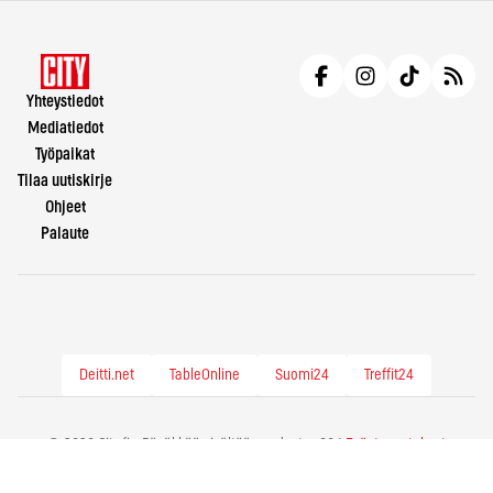
Yhteystiedot
Mediatiedot
Työpaikat
Tilaa uutiskirje
Ohjeet
Palaute
Deitti.net
TableOnline
Suomi24
Treffit24
© 2026 City.fi - Räväkkää sisältöä vuodesta -86 |
Evästeasetukset