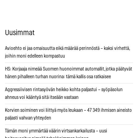
Uusimmat
Avioehto ei jaa omaisuutta eikä määrää perinnöstä – kaksi virhettä,
joihin moni edelleen kompastuu
HS: Korjaaja nimeää Suomen huonoimmat automallit, jotka päätyvät
hänen pihalleen turhan nuorina: tämä kallis osa ratkaisee
Aggressiivisen rintasyövän heikko kohta paljastui – syöpäsolun
ahneus voi kääntyä sitä itseään vastaan
Korvien soiminen voi liittyä myös leukaan – 47 349 ihmisen aineisto
paljasti vahvan yhteyden
Tämän moni ymmärtää väärin virtsankarkailusta – uusi