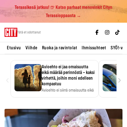
Terassikesä jatkuu! 🍺 Katso parhaat menovinkit Cityn
Terassioppaasta →
Skip
Tätä et odottanut
to
content
Etusivu
Viihde
Ruoka ja ravintolat
Ihmissuhteet
SYÖ!-vii
Avioehto ei jaa omaisuutta
eikä määrää perinnöstä – kaksi
‹
›
virhettä, joihin moni edelleen
kompastuu
Avioehto ei siirrä omaisuutta eikä
ratkaise perintöasioita.