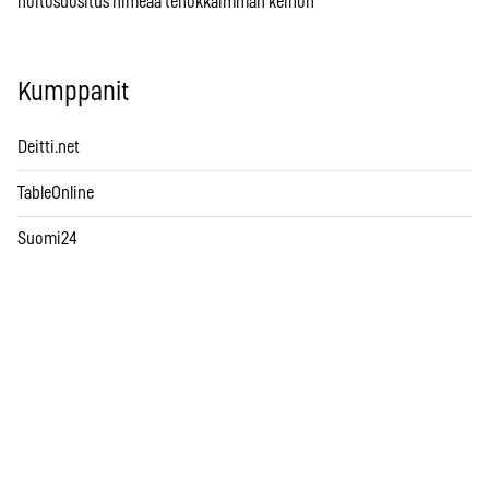
hoitosuositus nimeää tehokkaimman keinon
Kumppanit
Deitti.net
TableOnline
Suomi24