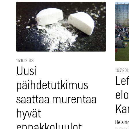
15.10.2013
Uusi
19.7.201
Lef
päihdetutkimus
el
saattaa murentaa
Kan
hyvät
Helsing
ennakkoluulot