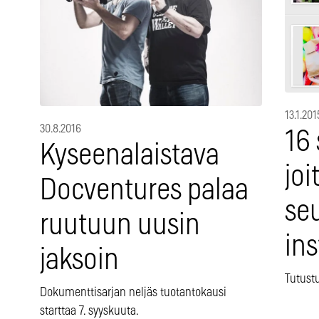
13.1.201
30.8.2016
16 
Kyseenalaistava
joi
Docventures palaa
se
ruutuun uusin
in
jaksoin
Tutustu
Dokumenttisarjan neljäs tuotantokausi
starttaa 7. syyskuuta.