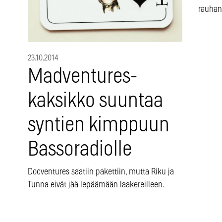
rauhan
23.10.2014
Madventures-
kaksikko suuntaa
syntien kimppuun
Bassoradiolle
Docventures saatiin pakettiin, mutta Riku ja
Tunna eivät jää lepäämään laakereilleen.