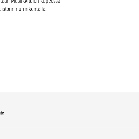
tetään Musiikkitalon kupeessa
istorin nurmikentällä.
ute