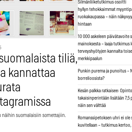
Silmänliiketutkimus osoitti
hyllyn tehokkaimmat myyntip
ruokakaupassa – näin näkyvyy
hintaan
10 000 askeleen päivätavoite 
mainoksesta – laaja tutkimus l
5
terveyshyötyjen kannalta tois
suomalaista tiliä,
merkkipaalun
ta kannattaa
Punkin purema ja punoitus – M
borrelioosista?
urata
Kesän palkka ratkaisee: Opint
takaisinperintään lisätään 7,5 
stagramissa
näin sen välttää
 näihin suomalaisiin somettajiin.
Romanssipetoksen uhri ei ole se
kuvitellaan – tutkimus kertoo,