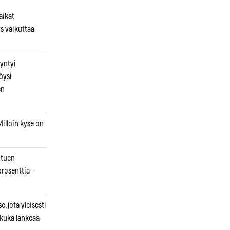
aikat
s vaikuttaa
syntyi
öysi
en
illoin kyse on
otuen
prosenttia –
, jota yleisesti
 kuka lankeaa