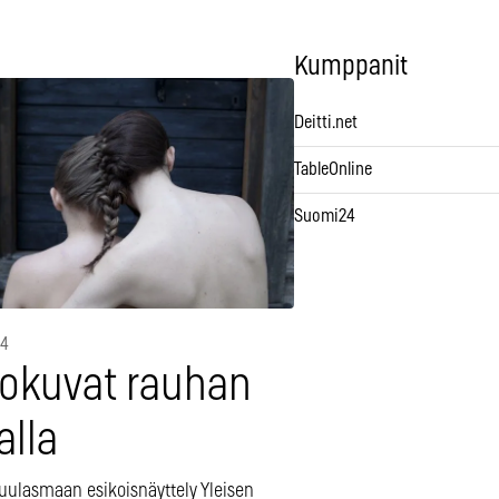
Kumppanit
Deitti.net
TableOnline
Suomi24
14
lokuvat rauhan
alla
Kuulasmaan esikoisnäyttely Yleisen