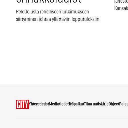
järjes
Kansala
Pelottelusta rehelliseen tutkimukseen
siirtyminen johtaa yllättäviin lopputuloksiin.
Yhteystiedot
Mediatiedot
Työpaikat
Tilaa uutiskirje
Ohjeet
Pala