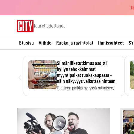
T
Skip
Tätä et odottanut
to
content
Etusivu
Viihde
Ruoka ja ravintolat
Ihmissuhteet
SY
Silmänliiketutkimus osoitti
hyllyn tehokkaimmat
‹
myyntipaikat ruokakaupassa –
näin näkyvyys vaikuttaa hintaan
Tuotteen paikka hyllyssä ratkaisee,
huomataanko se. Kauppiaat
hyödyntävät…