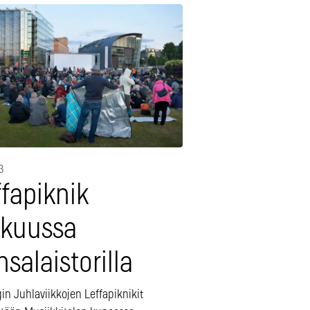
3
fapiknik
okuussa
salaistorilla
in Juhlaviikkojen Leffapiknikit