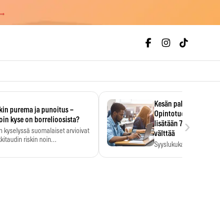
 →
Kesän palkka ratkaise
kin purema ja punoitus –
Opintotuen takaisinp
›
oin kyse on borrelioosista?
lisätään 7,5 prosentti
n kyselyssä suomalaiset arvioivat
välttää
kitaudin riskin noin
Syyslukukauden tukikuu
menkertaiseksi…
määrä ratkeaa sillä, mit
ehti…