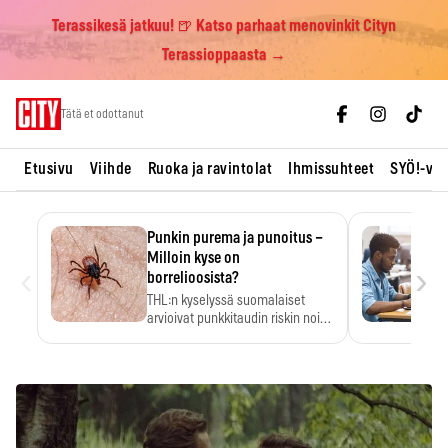
Terassikesä jatkuu! 🍺 Katso parhaat menovinkit Cityn
Terassioppaasta →
Skip
Tätä et odottanut
to
content
Etusivu
Viihde
Ruoka ja ravintolat
Ihmissuhteet
SYÖ!-vii
Punkin purema ja punoitus –
Milloin kyse on
‹
›
borrelioosista?
THL:n kyselyssä suomalaiset
arvioivat punkkitaudin riskin noin
kymmenkertaiseksi…