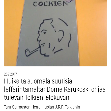
25.7.2017
Huikeita suomalaisuutisia
leffarintamalta: Dome Karukoski ohjaa
tulevan Tolkien-elokuvan
Taru Sormusten Herran luojan J.R.R. Tolkienin