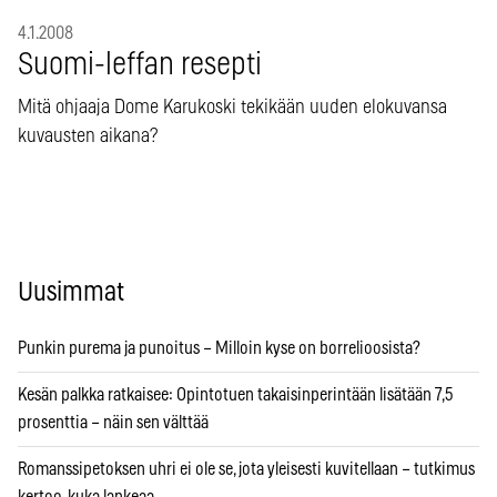
4.1.2008
Suomi-leffan resepti
Mitä ohjaaja Dome Karukoski tekikään uuden elokuvansa
kuvausten aikana?
Uusimmat
Punkin purema ja punoitus – Milloin kyse on borrelioosista?
Kesän palkka ratkaisee: Opintotuen takaisinperintään lisätään 7,5
prosenttia – näin sen välttää
Romanssipetoksen uhri ei ole se, jota yleisesti kuvitellaan – tutkimus
kertoo, kuka lankeaa